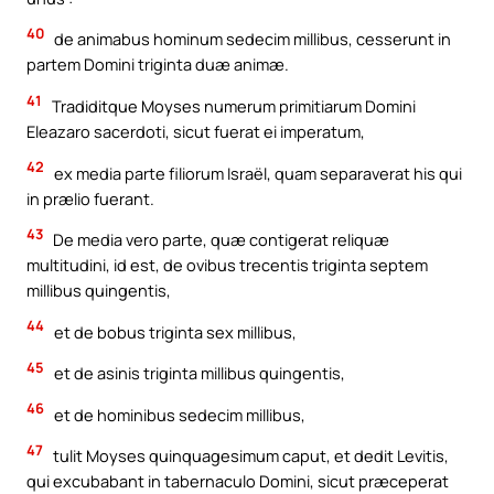
40
de animabus hominum sedecim millibus, cesserunt in
partem Domini triginta duæ animæ.
41
Tradiditque Moyses numerum primitiarum Domini
Eleazaro sacerdoti, sicut fuerat ei imperatum,
42
ex media parte filiorum Israël, quam separaverat his qui
in prælio fuerant.
43
De media vero parte, quæ contigerat reliquæ
multitudini, id est, de ovibus trecentis triginta septem
millibus quingentis,
44
et de bobus triginta sex millibus,
45
et de asinis triginta millibus quingentis,
46
et de hominibus sedecim millibus,
47
tulit Moyses quinquagesimum caput, et dedit Levitis,
qui excubabant in tabernaculo Domini, sicut præceperat