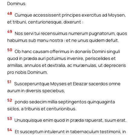
Dominus.
48
Cumque accessissent principes exercitus ad Moysen,
et tribuni, centurionesque, dixerunt :
49
Nos servi tui recensuimus numerum pugnatorum, quos
habuimus sub manu nostra : et ne unus quidem defuit.
50
Ob hanc causam offerimus in donariis Domini singuli
quod in præda auri potuimus invenire, periscelides et
armillas, annulos et dextralia, ac murænulas, ut depreceris
pro nobis Dominum.
51
Susceperuntque Moyses et Eleazar sacerdos omne
aurum in diversis speciebus,
52
pondo sedecim millia septingentos quinquaginta
siclos, a tribunis et centurionibus.
53
Unusquisque enim quod in præda rapuerat, suum erat.
54
Et susceptum intulerunt in tabernaculum testimonii, in