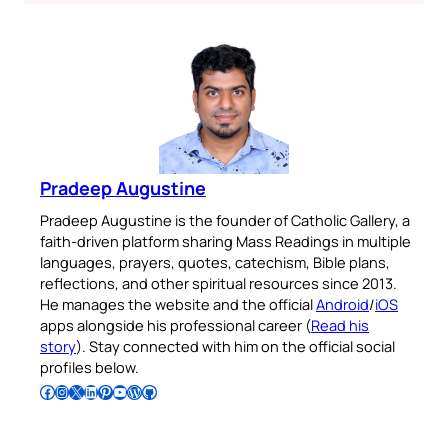
Pradeep Augustine
Pradeep Augustine is the founder of Catholic Gallery, a
faith-driven platform sharing Mass Readings in multiple
languages, prayers, quotes, catechism, Bible plans,
reflections, and other spiritual resources since 2013.
He manages the website and the official
Android
/
iOS
apps alongside his professional career (
Read his
story
). Stay connected with him on the official social
profiles below.
Follow Pradeep on Facebook
Follow Pradeep on Instagram
Follow Pradeep on X
Follow Pradeep on LinkedIn
Follow Pradeep on Pinterest
Subscribe to Pradeep’s Youtube Channel
Follow Pradeep on WordPress
Follow Pradeep on GitHub