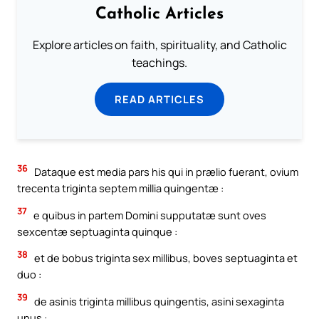
Catholic Articles
Explore articles on faith, spirituality, and Catholic
teachings.
READ ARTICLES
36
Dataque est media pars his qui in prælio fuerant, ovium
trecenta triginta septem millia quingentæ :
37
e quibus in partem Domini supputatæ sunt oves
sexcentæ septuaginta quinque :
38
et de bobus triginta sex millibus, boves septuaginta et
duo :
39
de asinis triginta millibus quingentis, asini sexaginta
unus :