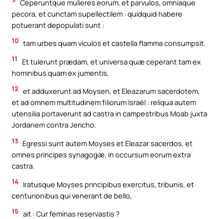
Ceperuntque mulieres eorum, et parvulos, omniaque
pecora, et cunctam supellectilem : quidquid habere
potuerant depopulati sunt :
10
tam urbes quam viculos et castella flamma consumpsit.
11
Et tulerunt prædam, et universa quæ ceperant tam ex
hominibus quam ex jumentis,
12
et adduxerunt ad Moysen, et Eleazarum sacerdotem,
et ad omnem multitudinem filiorum Israël : reliqua autem
utensilia portaverunt ad castra in campestribus Moab juxta
Jordanem contra Jericho.
13
Egressi sunt autem Moyses et Eleazar sacerdos, et
omnes principes synagogæ, in occursum eorum extra
castra.
14
Iratusque Moyses principibus exercitus, tribunis, et
centurionibus qui venerant de bello,
15
ait : Cur feminas reservastis ?