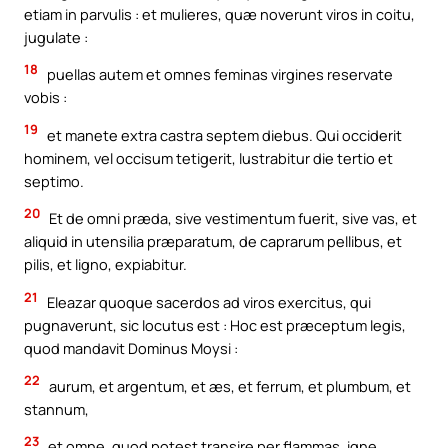
etiam in parvulis : et mulieres, quæ noverunt viros in coitu,
jugulate :
18
puellas autem et omnes feminas virgines reservate
vobis :
19
et manete extra castra septem diebus. Qui occiderit
hominem, vel occisum tetigerit, lustrabitur die tertio et
septimo.
20
Et de omni præda, sive vestimentum fuerit, sive vas, et
aliquid in utensilia præparatum, de caprarum pellibus, et
pilis, et ligno, expiabitur.
21
Eleazar quoque sacerdos ad viros exercitus, qui
pugnaverunt, sic locutus est : Hoc est præceptum legis,
quod mandavit Dominus Moysi :
22
aurum, et argentum, et æs, et ferrum, et plumbum, et
stannum,
23
et omne, quod potest transire per flammas, igne