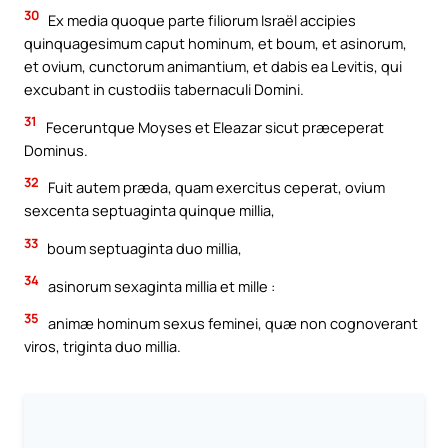
30
Ex media quoque parte filiorum Israël accipies
quinquagesimum caput hominum, et boum, et asinorum,
et ovium, cunctorum animantium, et dabis ea Levitis, qui
excubant in custodiis tabernaculi Domini.
31
Feceruntque Moyses et Eleazar sicut præceperat
Dominus.
32
Fuit autem præda, quam exercitus ceperat, ovium
sexcenta septuaginta quinque millia,
33
boum septuaginta duo millia,
34
asinorum sexaginta millia et mille :
35
animæ hominum sexus feminei, quæ non cognoverant
viros, triginta duo millia.