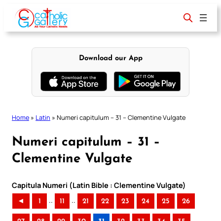
Skip
to
content
Download our App
Home
»
Latin
»
Numeri capitulum – 31 – Clementine Vulgate
Numeri capitulum – 31 –
Clementine Vulgate
Capitula Numeri (Latin Bible : Clementine Vulgate)
..
..
◄
1
11
21
22
23
24
25
26