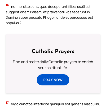
16
nonne istæ sunt, quæ deceperunt filios Israël ad
suggestionem Balaam, et prævaricari vos fecerunt in
Domino super peccato Phogor, unde et percussus est
populus ?
Catholic Prayers
Find and recite daily Catholic prayers to enrich
your spiritual life.
PRAY NOW
17
ergo cunctos interficite quidquid est generis masculini,