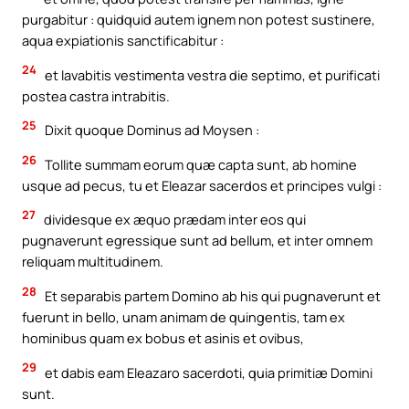
purgabitur : quidquid autem ignem non potest sustinere,
aqua expiationis sanctificabitur :
24
et lavabitis vestimenta vestra die septimo, et purificati
postea castra intrabitis.
25
Dixit quoque Dominus ad Moysen :
26
Tollite summam eorum quæ capta sunt, ab homine
usque ad pecus, tu et Eleazar sacerdos et principes vulgi :
27
dividesque ex æquo prædam inter eos qui
pugnaverunt egressique sunt ad bellum, et inter omnem
reliquam multitudinem.
28
Et separabis partem Domino ab his qui pugnaverunt et
fuerunt in bello, unam animam de quingentis, tam ex
hominibus quam ex bobus et asinis et ovibus,
29
et dabis eam Eleazaro sacerdoti, quia primitiæ Domini
sunt.