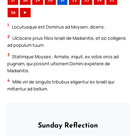
27
28
29
30
31
32
33
34
35
36
►
1
Locutusque est Dominus ad Moysen, dicens :
2
Ulciscere prius filios Israël de Madianitis, et sic colligeris
ad populum tuum.
3
Statimque Moyses : Armate, inquit, ex vobis viros ad
pugnam, qui possint ultionem Domini expetere de
Madianitis.
4
Mille viri de singulis tribubus eligantur ex Israël qui
mittantur ad bellum.
Sunday Reflection