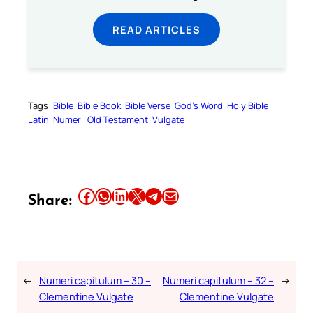
READ ARTICLES
Tags:
Bible
Bible Book
Bible Verse
God’s Word
Holy Bible
Latin
Numeri
Old Testament
Vulgate
Share this article on Facebook
Share this article on WhatsApp
Share this article on LinkedIn
Share this article on X
Share this article on Telegram
Email this Article
Share:
←
Numeri capitulum – 30 –
Numeri capitulum – 32 –
→
Clementine Vulgate
Clementine Vulgate