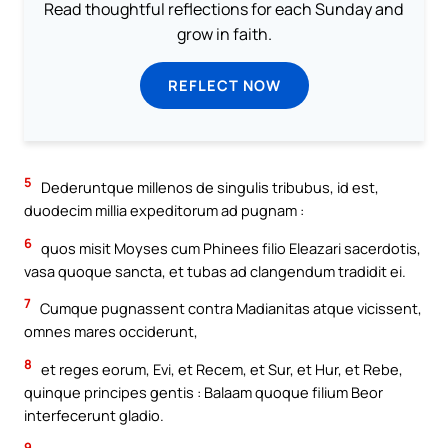
Read thoughtful reflections for each Sunday and
grow in faith.
REFLECT NOW
5
Dederuntque millenos de singulis tribubus, id est,
duodecim millia expeditorum ad pugnam :
6
quos misit Moyses cum Phinees filio Eleazari sacerdotis,
vasa quoque sancta, et tubas ad clangendum tradidit ei.
7
Cumque pugnassent contra Madianitas atque vicissent,
omnes mares occiderunt,
8
et reges eorum, Evi, et Recem, et Sur, et Hur, et Rebe,
quinque principes gentis : Balaam quoque filium Beor
interfecerunt gladio.
9