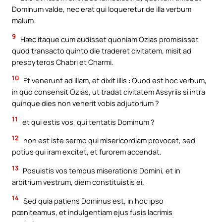
Dominum valde, nec erat qui loqueretur de illa verbum
malum.
9
Hæc itaque cum audisset quoniam Ozias promisisset
quod transacto quinto die traderet civitatem, misit ad
presbyteros Chabri et Charmi.
10
Et venerunt ad illam, et dixit illis : Quod est hoc verbum,
in quo consensit Ozias, ut tradat civitatem Assyriis si intra
quinque dies non venerit vobis adjutorium ?
11
et qui estis vos, qui tentatis Dominum ?
12
non est iste sermo qui misericordiam provocet, sed
potius qui iram excitet, et furorem accendat.
13
Posuistis vos tempus miserationis Domini, et in
arbitrium vestrum, diem constituistis ei.
14
Sed quia patiens Dominus est, in hoc ipso
pœniteamus, et indulgentiam ejus fusis lacrimis