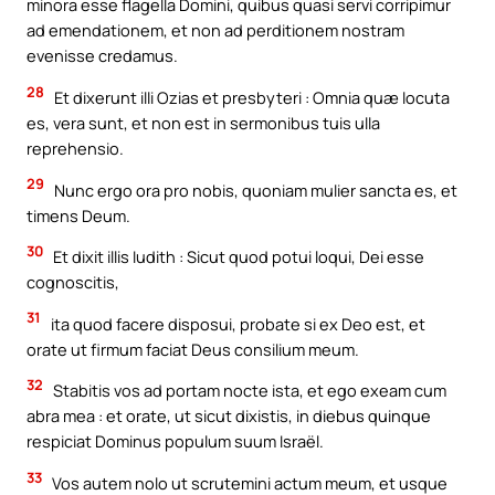
minora esse flagella Domini, quibus quasi servi corripimur
ad emendationem, et non ad perditionem nostram
evenisse credamus.
28
Et dixerunt illi Ozias et presbyteri : Omnia quæ locuta
es, vera sunt, et non est in sermonibus tuis ulla
reprehensio.
29
Nunc ergo ora pro nobis, quoniam mulier sancta es, et
timens Deum.
30
Et dixit illis Iudith : Sicut quod potui loqui, Dei esse
cognoscitis,
31
ita quod facere disposui, probate si ex Deo est, et
orate ut firmum faciat Deus consilium meum.
32
Stabitis vos ad portam nocte ista, et ego exeam cum
abra mea : et orate, ut sicut dixistis, in diebus quinque
respiciat Dominus populum suum Israël.
33
Vos autem nolo ut scrutemini actum meum, et usque