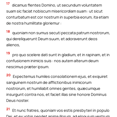
17
dicamus flentes Domino, ut secundum voluntatem
suam sic faciat nobiscum misericordiam suam : ut sicut
conturbatum est cor nostrum in superbia eorum, ita etiam
de nostra humilitate gloriemur :
18
quoniam non sumus secuti peccata patrum nostrorum,
qui dereliquerunt Deum suum, et adoraverunt deos
alienos,
19
pro quo scelere dati sunt in gladium, et in rapinam, et in
confusionem inimicis suis : nos autem alterum deum
nescimus præter ipsum.
20
Expectemus humiles consolationem ejus, et exquiret
sanguinem nostrum de afflictionibus inimicorum
nostrorum, et humiliabit omnes gentes, quæcumque
insurgunt contra nos, et faciet illas sine honore Dominus
Deus noster.
21
Et nunc fratres, quoniam vos estis presbyteri in populo
Dei, et ex vobis pendet anima illorum, ad eloquium vestrum