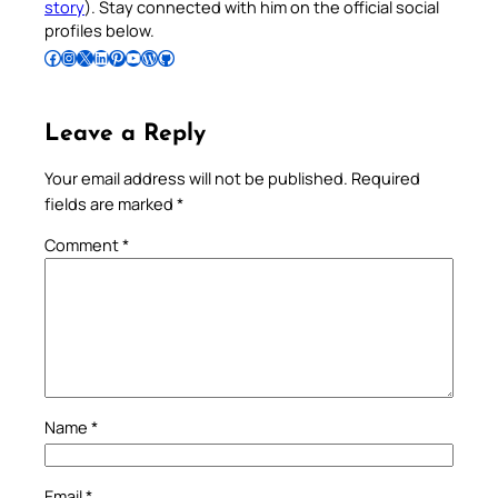
story
). Stay connected with him on the official social
profiles below.
Follow Pradeep on Facebook
Follow Pradeep on Instagram
Follow Pradeep on X
Follow Pradeep on LinkedIn
Follow Pradeep on Pinterest
Subscribe to Pradeep’s Youtube Channel
Follow Pradeep on WordPress
Follow Pradeep on GitHub
Leave a Reply
Your email address will not be published.
Required
fields are marked
*
Comment
*
Name
*
Email
*