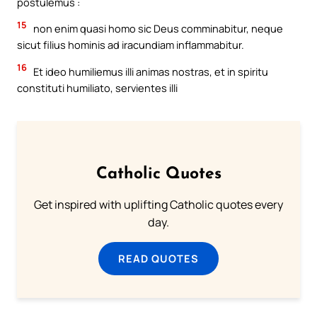
postulemus :
15
non enim quasi homo sic Deus comminabitur, neque
sicut filius hominis ad iracundiam inflammabitur.
16
Et ideo humiliemus illi animas nostras, et in spiritu
constituti humiliato, servientes illi
Catholic Quotes
Get inspired with uplifting Catholic quotes every
day.
READ QUOTES