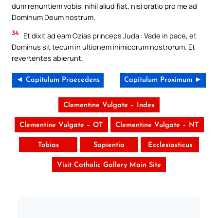
dum renuntiem vobis, nihil aliud fiat, nisi oratio pro me ad
Dominum Deum nostrum.
34
Et dixit ad eam Ozias princeps Juda : Vade in pace, et
Dominus sit tecum in ultionem inimicorum nostrorum. Et
revertentes abierunt.
◄ Capitulum Praecedens
Capitulum Proximum ►
Clementine Vulgate – Index
Clementine Vulgate – OT
Clementine Vulgate – NT
Tobias
Sapientia
Ecclesiasticus
Visit Catholic Gallery Main Site