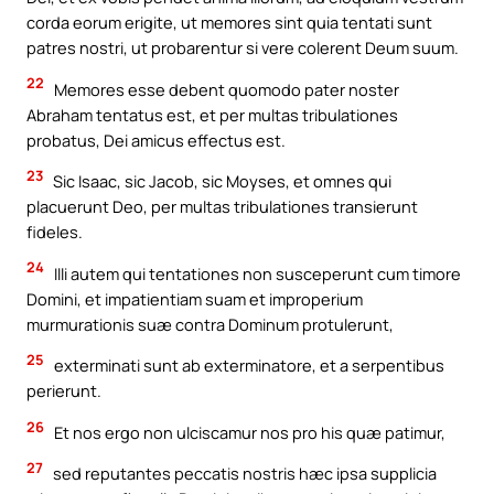
corda eorum erigite, ut memores sint quia tentati sunt
patres nostri, ut probarentur si vere colerent Deum suum.
22
Memores esse debent quomodo pater noster
Abraham tentatus est, et per multas tribulationes
probatus, Dei amicus effectus est.
23
Sic Isaac, sic Jacob, sic Moyses, et omnes qui
placuerunt Deo, per multas tribulationes transierunt
fideles.
24
Illi autem qui tentationes non susceperunt cum timore
Domini, et impatientiam suam et improperium
murmurationis suæ contra Dominum protulerunt,
25
exterminati sunt ab exterminatore, et a serpentibus
perierunt.
26
Et nos ergo non ulciscamur nos pro his quæ patimur,
27
sed reputantes peccatis nostris hæc ipsa supplicia