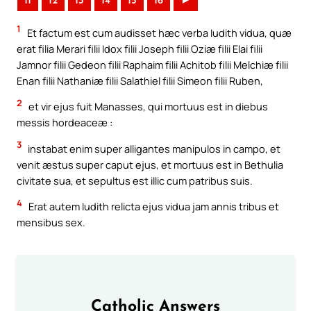
11
12
13
14
15
16
►
1
Et factum est cum audisset hæc verba Iudith vidua, quæ
erat filia Merari filii Idox filii Joseph filii Oziæ filii Elai filii
Jamnor filii Gedeon filii Raphaim filii Achitob filii Melchiæ filii
Enan filii Nathaniæ filii Salathiel filii Simeon filii Ruben,
2
et vir ejus fuit Manasses, qui mortuus est in diebus
messis hordeaceæ :
3
instabat enim super alligantes manipulos in campo, et
venit æstus super caput ejus, et mortuus est in Bethulia
civitate sua, et sepultus est illic cum patribus suis.
4
Erat autem Iudith relicta ejus vidua jam annis tribus et
mensibus sex.
Catholic Answers