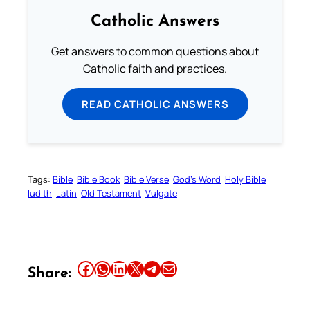
Catholic Answers
Get answers to common questions about
Catholic faith and practices.
READ CATHOLIC ANSWERS
Tags:
Bible
Bible Book
Bible Verse
God’s Word
Holy Bible
Iudith
Latin
Old Testament
Vulgate
Share this article on Facebook
Share this article on WhatsApp
Share this article on LinkedIn
Share this article on X
Share this article on Telegram
Email this Article
Share: