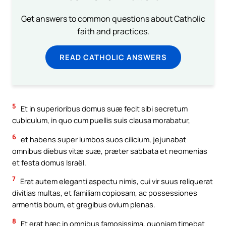
Get answers to common questions about Catholic
faith and practices.
READ CATHOLIC ANSWERS
5
Et in superioribus domus suæ fecit sibi secretum
cubiculum, in quo cum puellis suis clausa morabatur,
6
et habens super lumbos suos cilicium, jejunabat
omnibus diebus vitæ suæ, præter sabbata et neomenias
et festa domus Israël.
7
Erat autem eleganti aspectu nimis, cui vir suus reliquerat
divitias multas, et familiam copiosam, ac possessiones
armentis boum, et gregibus ovium plenas.
8
Et erat hæc in omnibus famosissima, quoniam timebat