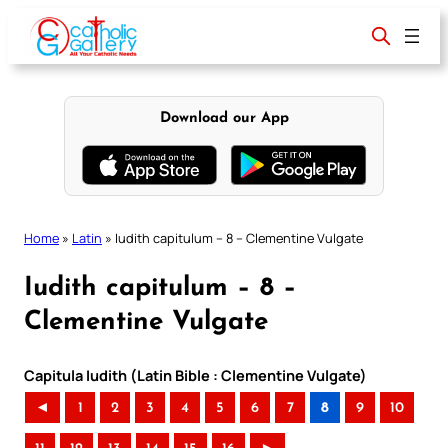
Skip
to
content
Download our App
Home
»
Latin
»
Iudith capitulum – 8 – Clementine Vulgate
Iudith capitulum – 8 –
Clementine Vulgate
Capitula Iudith (Latin Bible : Clementine Vulgate)
◄
1
2
3
4
5
6
7
8
9
10