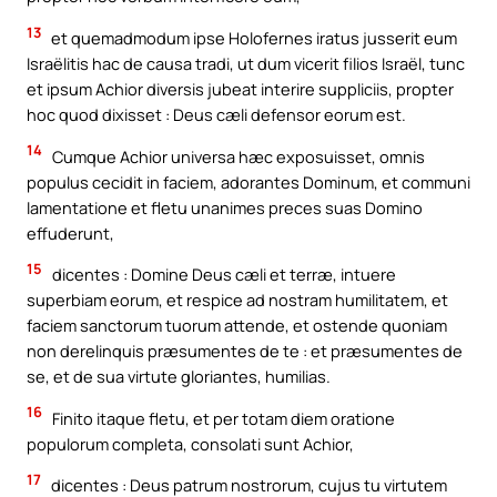
13
et quemadmodum ipse Holofernes iratus jusserit eum
Israëlitis hac de causa tradi, ut dum vicerit filios Israël, tunc
et ipsum Achior diversis jubeat interire suppliciis, propter
hoc quod dixisset : Deus cæli defensor eorum est.
14
Cumque Achior universa hæc exposuisset, omnis
populus cecidit in faciem, adorantes Dominum, et communi
lamentatione et fletu unanimes preces suas Domino
effuderunt,
15
dicentes : Domine Deus cæli et terræ, intuere
superbiam eorum, et respice ad nostram humilitatem, et
faciem sanctorum tuorum attende, et ostende quoniam
non derelinquis præsumentes de te : et præsumentes de
se, et de sua virtute gloriantes, humilias.
16
Finito itaque fletu, et per totam diem oratione
populorum completa, consolati sunt Achior,
17
dicentes : Deus patrum nostrorum, cujus tu virtutem