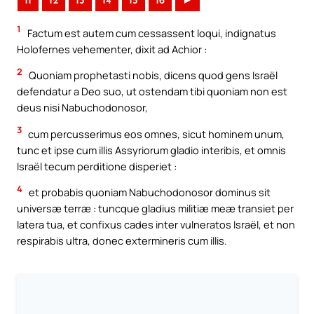
11
12
13
14
15
16
►
1
Factum est autem cum cessassent loqui, indignatus
Holofernes vehementer, dixit ad Achior :
2
Quoniam prophetasti nobis, dicens quod gens Israël
defendatur a Deo suo, ut ostendam tibi quoniam non est
deus nisi Nabuchodonosor,
3
cum percusserimus eos omnes, sicut hominem unum,
tunc et ipse cum illis Assyriorum gladio interibis, et omnis
Israël tecum perditione disperiet :
4
et probabis quoniam Nabuchodonosor dominus sit
universæ terræ : tuncque gladius militiæ meæ transiet per
latera tua, et confixus cades inter vulneratos Israël, et non
respirabis ultra, donec extermineris cum illis.