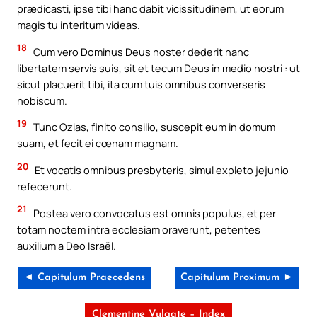
prædicasti, ipse tibi hanc dabit vicissitudinem, ut eorum
magis tu interitum videas.
18
Cum vero Dominus Deus noster dederit hanc
libertatem servis suis, sit et tecum Deus in medio nostri : ut
sicut placuerit tibi, ita cum tuis omnibus converseris
nobiscum.
19
Tunc Ozias, finito consilio, suscepit eum in domum
suam, et fecit ei cœnam magnam.
20
Et vocatis omnibus presbyteris, simul expleto jejunio
refecerunt.
21
Postea vero convocatus est omnis populus, et per
totam noctem intra ecclesiam oraverunt, petentes
auxilium a Deo Israël.
◄ Capitulum Praecedens
Capitulum Proximum ►
Clementine Vulgate – Index