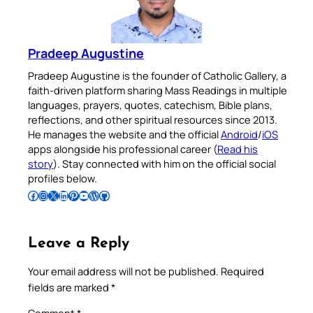
Pradeep Augustine
Pradeep Augustine is the founder of Catholic Gallery, a
faith-driven platform sharing Mass Readings in multiple
languages, prayers, quotes, catechism, Bible plans,
reflections, and other spiritual resources since 2013.
He manages the website and the official
Android
/
iOS
apps alongside his professional career (
Read his
story
). Stay connected with him on the official social
profiles below.
Follow Pradeep on Facebook
Follow Pradeep on Instagram
Follow Pradeep on X
Follow Pradeep on LinkedIn
Follow Pradeep on Pinterest
Subscribe to Pradeep’s Youtube Channel
Follow Pradeep on WordPress
Follow Pradeep on GitHub
Leave a Reply
Your email address will not be published.
Required
fields are marked
*