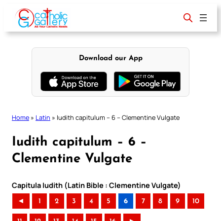
Skip
to
content
Download our App
Home
»
Latin
»
Iudith capitulum – 6 – Clementine Vulgate
Iudith capitulum – 6 –
Clementine Vulgate
Capitula Iudith (Latin Bible : Clementine Vulgate)
◄
1
2
3
4
5
6
7
8
9
10