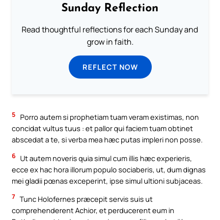
Sunday Reflection
Read thoughtful reflections for each Sunday and
grow in faith.
REFLECT NOW
5
Porro autem si prophetiam tuam veram existimas, non
concidat vultus tuus : et pallor qui faciem tuam obtinet
abscedat a te, si verba mea hæc putas impleri non posse.
6
Ut autem noveris quia simul cum illis hæc experieris,
ecce ex hac hora illorum populo sociaberis, ut, dum dignas
mei gladii pœnas exceperint, ipse simul ultioni subjaceas.
7
Tunc Holofernes præcepit servis suis ut
comprehenderent Achior, et perducerent eum in