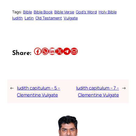
Tags:
Bible
Bible Book
Bible Verse
God’s Word
Holy Bible
Iudith
Latin
Old Testament
Vulgate
Share this article on Facebook
Share this article on WhatsApp
Share this article on LinkedIn
Share this article on X
Share this article on Telegram
Email this Article
Share:
←
Iudith capitulum – 5 –
Iudith capitulum – 7 –
→
Clementine Vulgate
Clementine Vulgate