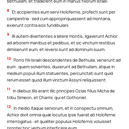
Bethuliam, et traderent eum in manus filiorum Israël.
8
Et accipientes eum servi Holofernis, profecti sunt per
campestria : sed cum appropinquassent ad montana,
exierunt contra eos fundibularii.
9
Illi autem divertentes a latere montis, ligaverunt Achior
ad arborem manibus et pedibus, et sic vinctum restibus
dimiserunt eum, et reversi sunt ad dominum suum.
10
Porro filii Israël descendentes de Bethulia, venerunt ad
eum : quem solventes, duxerunt ad Bethuliam, atque in
medium populi illum statuentes, percunctati sunt quid
rerum esset quod illum vinctum Assyrii reliquissent.
11
In diebus illis erant illic principes Ozias filius Micha de
tribu Simeon, et Charmi, qui et Gothoniel.
12
In medio itaque seniorum, et in conspectu omnium,
Achior dixit omnia quæ locutus ipse fuerat ab Holoferne
interrogatus : et qualiter populus Holofernis voluisset
propter hoc verbum interficere eum,