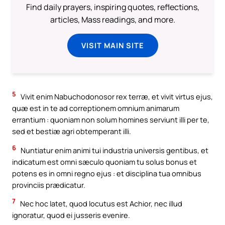
Find daily prayers, inspiring quotes, reflections,
articles, Mass readings, and more.
VISIT MAIN SITE
5
Vivit enim Nabuchodonosor rex terræ, et vivit virtus ejus,
quæ est in te ad correptionem omnium animarum
errantium : quoniam non solum homines serviunt illi per te,
sed et bestiæ agri obtemperant illi.
6
Nuntiatur enim animi tui industria universis gentibus, et
indicatum est omni sæculo quoniam tu solus bonus et
potens es in omni regno ejus : et disciplina tua omnibus
provinciis prædicatur.
7
Nec hoc latet, quod locutus est Achior, nec illud
ignoratur, quod ei jusseris evenire.