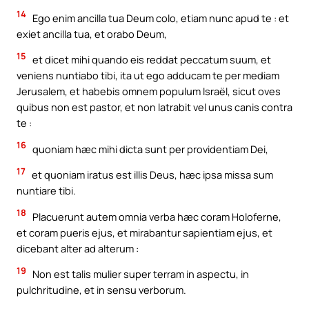
14
Ego enim ancilla tua Deum colo, etiam nunc apud te : et
exiet ancilla tua, et orabo Deum,
15
et dicet mihi quando eis reddat peccatum suum, et
veniens nuntiabo tibi, ita ut ego adducam te per mediam
Jerusalem, et habebis omnem populum Israël, sicut oves
quibus non est pastor, et non latrabit vel unus canis contra
te :
16
quoniam hæc mihi dicta sunt per providentiam Dei,
17
et quoniam iratus est illis Deus, hæc ipsa missa sum
nuntiare tibi.
18
Placuerunt autem omnia verba hæc coram Holoferne,
et coram pueris ejus, et mirabantur sapientiam ejus, et
dicebant alter ad alterum :
19
Non est talis mulier super terram in aspectu, in
pulchritudine, et in sensu verborum.