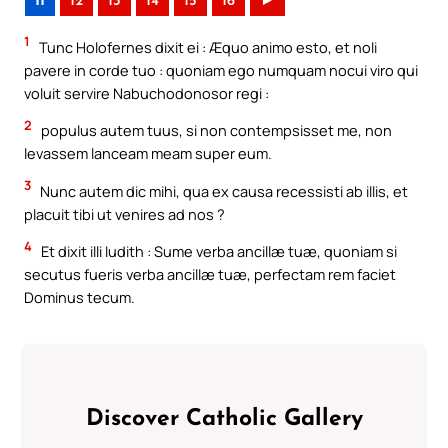
11
12
13
14
15
16
►
1
Tunc Holofernes dixit ei : Æquo animo esto, et noli
pavere in corde tuo : quoniam ego numquam nocui viro qui
voluit servire Nabuchodonosor regi :
2
populus autem tuus, si non contempsisset me, non
levassem lanceam meam super eum.
3
Nunc autem dic mihi, qua ex causa recessisti ab illis, et
placuit tibi ut venires ad nos ?
4
Et dixit illi Iudith : Sume verba ancillæ tuæ, quoniam si
secutus fueris verba ancillæ tuæ, perfectam rem faciet
Dominus tecum.
Discover Catholic Gallery