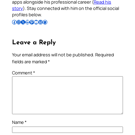
apps alongside his professional career (
Read his
story
). Stay connected with him on the official social
profiles below.
Follow Pradeep on Facebook
Follow Pradeep on Instagram
Follow Pradeep on X
Follow Pradeep on LinkedIn
Follow Pradeep on Pinterest
Subscribe to Pradeep’s Youtube Channel
Follow Pradeep on WordPress
Follow Pradeep on GitHub
Leave a Reply
Your email address will not be published.
Required
fields are marked
*
Comment
*
Name
*