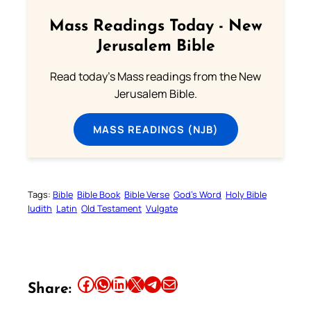
Mass Readings Today - New
Jerusalem Bible
Read today's Mass readings from the New
Jerusalem Bible.
MASS READINGS (NJB)
Tags:
Bible
Bible Book
Bible Verse
God’s Word
Holy Bible
Iudith
Latin
Old Testament
Vulgate
Share this article on Facebook
Share this article on WhatsApp
Share this article on LinkedIn
Share this article on X
Share this article on Telegram
Email this Article
Share: