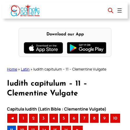
Skip
to
content
Download our App
Home
»
Latin
»
Iudith capitulum – 11 – Clementine Vulgate
Iudith capitulum – 11 –
Clementine Vulgate
Capitula Iudith (Latin Bible : Clementine Vulgate)
◄
1
2
3
4
5
6
7
8
9
10