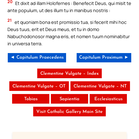
20
Et dixit ad illam Holofernes : Benefecit Deus, qui misit te
ante populum, ut des illum tu in manibus nostris :
21
et quoniam bona est promissio tua, si fecerit mihi hoc
Deus tuus, erit et Deus meus, et tu in domo
Nabuchodonosor magna eris, et nomen tuum nominabitur
in universa terra.
◄ Capitulum Praecedens
Capitulum Proximum ►
Clementine Vulgate – Index
Clementine Vulgate – OT
Clementine Vulgate – NT
Tobias
Sapientia
Ecclesiasticus
Visit Catholic Gallery Main Site