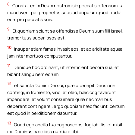
8
Constat enim Deum nostrum sic peccatis offensum, ut
mandaverit per prophetas suos ad populum quod tradat
eum pro peccatis suis.
9
Et quoniam sciunt se offendisse Deum suum filii Israël,
tremor tuus super ipsos est.
10
Insuper etiam fames invasit eos, et ab ariditate aquæ
jam inter mortuos computantur.
11
Denique hoc ordinant, ut interficient pecora sua, et
bibant sanguinem eorum :
12
et sancta Domini Dei sui, quæ præcepit Deus non
contingi, in frumento, vino, et oleo, hæc cogitaverunt
impendere, et volunt consumere quæ nec manibus
deberent contingere : ergo quoniam hæc faciunt, certum
est quod in perditionem dabuntur.
13
Quod ego ancilla tua cognoscens, fugi ab illis, et misit
me Dominus hæc ipsa nuntiare tibi.