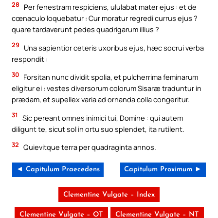
28
Per fenestram respiciens, ululabat mater ejus : et de
cœnaculo loquebatur : Cur moratur regredi currus ejus ?
quare tardaverunt pedes quadrigarum illius ?
29
Una sapientior ceteris uxoribus ejus, hæc socrui verba
respondit :
30
Forsitan nunc dividit spolia, et pulcherrima feminarum
eligitur ei : vestes diversorum colorum Sisaræ traduntur in
prædam, et supellex varia ad ornanda colla congeritur.
31
Sic pereant omnes inimici tui, Domine : qui autem
diligunt te, sicut sol in ortu suo splendet, ita rutilent.
32
Quievitque terra per quadraginta annos.
◄ Capitulum Praecedens
Capitulum Proximum ►
Clementine Vulgate – Index
Clementine Vulgate – OT
Clementine Vulgate – NT