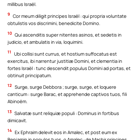
millibus Israël.
9
Cor meum diligit principes Israël : qui propria voluntate
obtulistis vos discrimini, benedicite Domino.
10
Qui ascenditis super nitentes asinos, et sedetis in
judicio, et ambulatis in via, loquimini.
11
Ubi collisi sunt currus, et hostium suffocatus est
exercitus, ibi narrentur justitiæ Domini, et clementia in
fortes Israël : tunc descendit populus Domini ad portas, et
obtinuit principatum.
12
Surge, surge Debbora ; surge, surge, et loquere
canticum : surge Barac, et apprehende captivos tuos, fili
Abinoëm.
13
Salvatæ sunt reliquiæ populi : Dominus in fortibus
dimicavit.
14
Ex Ephraim delevit eos in Amalec, et post eum ex
Benjamin in populos tuos, o Amalec : de Machir principes