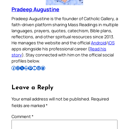
Pradeep Augustine
Pradeep Augustine is the founder of Catholic Gallery, a
faith-driven platform sharing Mass Readings in multiple
languages, prayers, quotes, catechism, Bible plans,
reflections, and other spiritual resources since 2013.
He manages the website and the official
Android
/
iOS
apps alongside his professional career (
Read his
story
). Stay connected with him on the official social
profiles below.
Follow Pradeep on Facebook
Follow Pradeep on Instagram
Follow Pradeep on X
Follow Pradeep on LinkedIn
Follow Pradeep on Pinterest
Subscribe to Pradeep’s Youtube Channel
Follow Pradeep on WordPress
Follow Pradeep on GitHub
Leave a Reply
Your email address will not be published.
Required
fields are marked
*
Comment
*