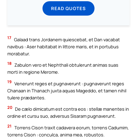
READ QUOTES
17
Galaad trans Jordanem quiescebat, et Dan vacabat
navibus : Aser habitabat in littore maris, et in portubus
morabatur.
18
Zabulon vero et Nephthali obtulerunt animas suas
morti in regione Merome.
19
Venerunt reges et pugnaverunt : pugnaverunt reges
Chanaan in Thanach juxta aquas Mageddo, et tamen nihil
tulere prædantes.
20
De cælo dimicatum est contra eos : stellæ manentes in
ordine et cursu suo, adversus Sisaram pugnaverunt.
21
Torrens Cison traxit cadavera eorum, torrens Cadumim,
torrens Cison : conculca, anima mea, robustos.