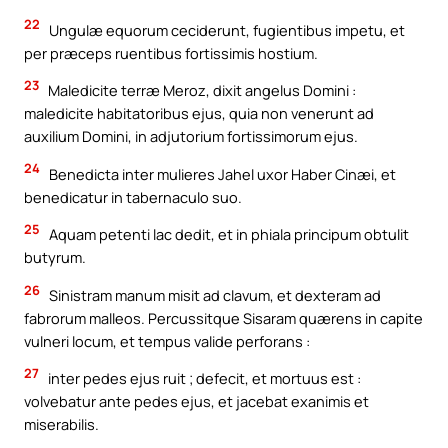
22
Ungulæ equorum ceciderunt, fugientibus impetu, et
per præceps ruentibus fortissimis hostium.
23
Maledicite terræ Meroz, dixit angelus Domini :
maledicite habitatoribus ejus, quia non venerunt ad
auxilium Domini, in adjutorium fortissimorum ejus.
24
Benedicta inter mulieres Jahel uxor Haber Cinæi, et
benedicatur in tabernaculo suo.
25
Aquam petenti lac dedit, et in phiala principum obtulit
butyrum.
26
Sinistram manum misit ad clavum, et dexteram ad
fabrorum malleos. Percussitque Sisaram quærens in capite
vulneri locum, et tempus valide perforans :
27
inter pedes ejus ruit ; defecit, et mortuus est :
volvebatur ante pedes ejus, et jacebat exanimis et
miserabilis.