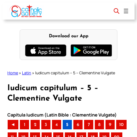
Skip
to
content
Download our App
Home
»
Latin
»
Iudicum capitulum – 5 – Clementine Vulgate
Iudicum capitulum – 5 –
Clementine Vulgate
Capitula Iudicum (Latin Bible : Clementine Vulgate)
◄
1
2
3
4
5
6
7
8
9
10