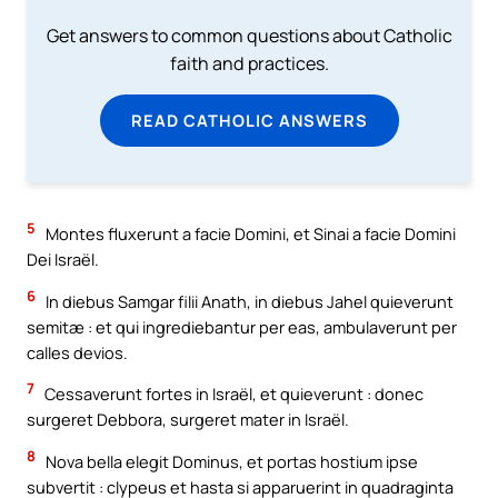
Get answers to common questions about Catholic
faith and practices.
READ CATHOLIC ANSWERS
5
Montes fluxerunt a facie Domini, et Sinai a facie Domini
Dei Israël.
6
In diebus Samgar filii Anath, in diebus Jahel quieverunt
semitæ : et qui ingrediebantur per eas, ambulaverunt per
calles devios.
7
Cessaverunt fortes in Israël, et quieverunt : donec
surgeret Debbora, surgeret mater in Israël.
8
Nova bella elegit Dominus, et portas hostium ipse
subvertit : clypeus et hasta si apparuerint in quadraginta