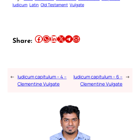
Iudicum
Latin
Old Testament
Vulgate
Share this article on Facebook
Share this article on WhatsApp
Share this article on LinkedIn
Share this article on X
Share this article on Telegram
Email this Article
Share:
←
Iudicum capitulum – 4 –
Iudicum capitulum – 6 –
→
Clementine Vulgate
Clementine Vulgate