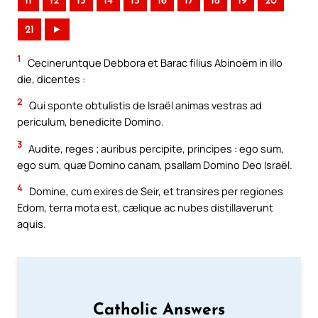
11
12
13
14
15
16
17
18
19
20
21
►
1
Cecineruntque Debbora et Barac filius Abinoëm in illo
die, dicentes :
2
Qui sponte obtulistis de Israël animas vestras ad
periculum, benedicite Domino.
3
Audite, reges ; auribus percipite, principes : ego sum,
ego sum, quæ Domino canam, psallam Domino Deo Israël.
4
Domine, cum exires de Seir, et transires per regiones
Edom, terra mota est, cælique ac nubes distillaverunt
aquis.
Catholic Answers