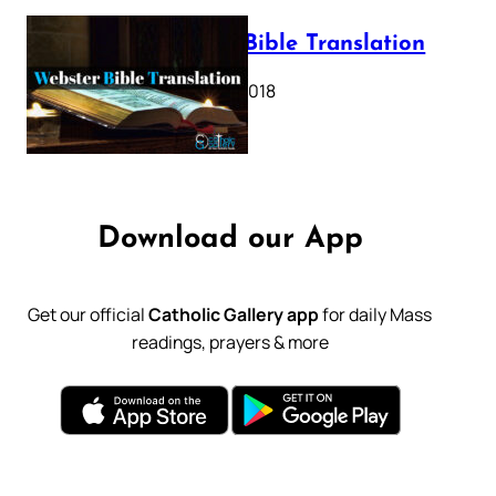
Webster Bible Translation
October 11, 2018
Download our App
Get our official
Catholic Gallery app
for daily Mass
readings, prayers & more