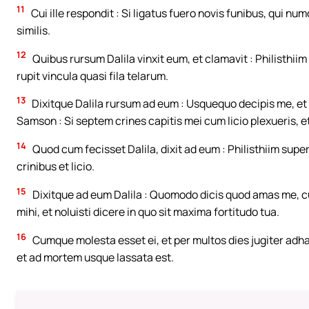
11
Cui ille respondit : Si ligatus fuero novis funibus, qui n
similis.
12
Quibus rursum Dalila vinxit eum, et clamavit : Philisthiim 
rupit vincula quasi fila telarum.
13
Dixitque Dalila rursum ad eum : Usquequo decipis me, et 
Samson : Si septem crines capitis mei cum licio plexueris, e
14
Quod cum fecisset Dalila, dixit ad eum : Philisthiim su
crinibus et licio.
15
Dixitque ad eum Dalila : Quomodo dicis quod amas me, c
mihi, et noluisti dicere in quo sit maxima fortitudo tua.
16
Cumque molesta esset ei, et per multos dies jugiter adh
et ad mortem usque lassata est.