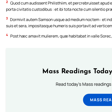
2
Quod cum audissent Philisthiim, et percrebruisset apud 
porta civitatis custodibus : et ibi tota nocte cum silentio
3
Dormivit autem Samson usque ad medium noctem : et ind
suis et sera, impositasque humeris suis portavit ad verticem
4
Post hæc amavit mulierem, quæ habitabat in valle Sorec, 
Mass Readings Today
Read today's Mass readings 
MASS REA