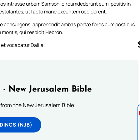
eos intrasse urbem Samson, circumdederunt eum, positis in
 præstolantes, ut facto mane exeuntem occiderent.
e consurgens, apprehendit ambas portæ fores cum postibus
 montis, qui respicit Hebron.
et vocabatur Dalila.
Follow us 
 - New Jerusalem Bible
from the New Jerusalem Bible.
DINGS (NJB)