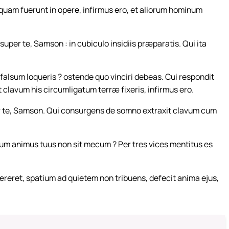
umquam fuerunt in opere, infirmus ero, et aliorum hominum
super te, Samson : in cubiculo insidiis præparatis. Qui ita
falsum loqueris ? ostende quo vinciri debeas. Cui respondit
t clavum his circumligatum terræ fixeris, infirmus ero.
per te, Samson. Qui consurgens de somno extraxit clavum cum
um animus tuus non sit mecum ? Per tres vices mentitus es
æreret, spatium ad quietem non tribuens, defecit anima ejus,