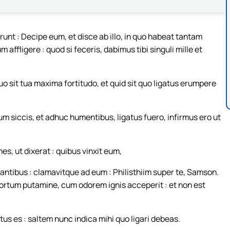
nt : Decipe eum, et disce ab illo, in quo habeat tantam
ffligere : quod si feceris, dabimus tibi singuli mille et
uo sit tua maxima fortitudo, et quid sit quo ligatus erumpere
 siccis, et adhuc humentibus, ligatus fuero, infirmus ero ut
, ut dixerat : quibus vinxit eum,
ctantibus : clamavitque ad eum : Philisthiim super te, Samson.
tortum putamine, cum odorem ignis acceperit : et non est
utus es : saltem nunc indica mihi quo ligari debeas.