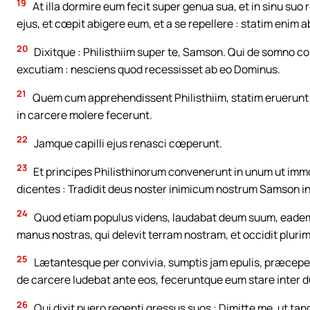
19
At illa dormire eum fecit super genua sua, et in sinu suo
ejus, et cœpit abigere eum, et a se repellere : statim enim a
20
Dixitque : Philisthiim super te, Samson. Qui de somno con
excutiam : nesciens quod recessisset ab eo Dominus.
21
Quem cum apprehendissent Philisthiim, statim eruerunt 
in carcere molere fecerunt.
22
Jamque capilli ejus renasci cœperunt.
23
Et principes Philisthinorum convenerunt in unum ut immo
dicentes : Tradidit deus noster inimicum nostrum Samson i
24
Quod etiam populus videns, laudabat deum suum, eademq
manus nostras, qui delevit terram nostram, et occidit pluri
25
Lætantesque per convivia, sumptis jam epulis, præceper
de carcere ludebat ante eos, feceruntque eum stare inter 
26
Qui dixit puero regenti gressus suos : Dimitte me, ut t