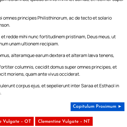
 omnes principes Philisthinorum, ac de tecto et solario
amson.
 et redde mihi nunc fortitudinem pristinam, Deus meus, ut
inum unam ultionem recipiam.
mus, alteramque earum dextera et alteram læva tenens,
fortiter columnis, cecidit domus super omnes principes, et
ecit moriens, quam ante vivus occiderat.
lerunt corpus ejus, et sepelierunt inter Saraa et Esthaol in
.
Capitulum Proximum ►
e Vulgate – OT
Clementine Vulgate – NT