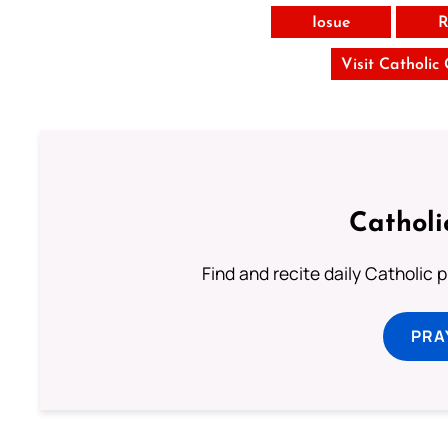
Iosue
R
Visit Catholic
Catholi
Find and recite daily Catholic pr
PRA