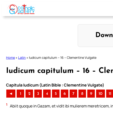
Skip
to
content
Down
Home
»
Latin
»
Iudicum capitulum – 16 – Clementine Vulgate
Iudicum capitulum – 16 – Cl
Capitula Iudicum (Latin Bible : Clementine Vulgate)
◄
1
2
3
4
5
6
7
8
9
10
11
1
Abiit quoque in Gazam, et vidit ibi mulierem meretricem, 