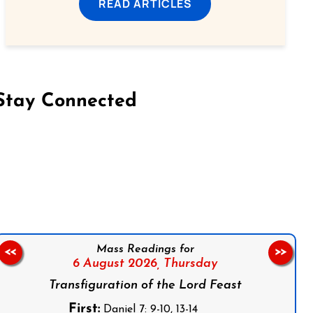
READ ARTICLES
Stay Connected
on Facebook
Follow us on Instagram
Follow us on X
Subscribe to our YouTube Channel
Follow us on WhatsApp
Mass Readings for
<<
>>
6 August 2026,
Thursday
Transfiguration of the Lord Feast
First:
Daniel 7: 9-10, 13-14