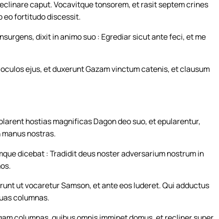
 reclinare caput. Vocavitque tonsorem, et rasit septem crines
b eo fortitudo discessit.
surgens, dixit in animo suo : Egrediar sicut ante feci, et me
oculos ejus, et duxerunt Gazam vinctum catenis, et clausum
larent hostias magnificas Dagon deo suo, et epularentur,
n manus nostras.
ue dicebat : Tradidit deus noster adversarium nostrum in
mos.
unt ut vocaretur Samson, et ante eos luderet. Qui adductus
duas columnas.
angam columnas, quibus omnis imminet domus, et recliner super