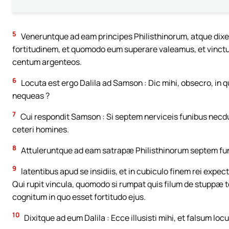
5
Veneruntque ad eam principes Philisthinorum, atque dixeru
fortitudinem, et quomodo eum superare valeamus, et vinctum a
centum argenteos.
6
Locuta est ergo Dalila ad Samson : Dic mihi, obsecro, in q
nequeas ?
7
Cui respondit Samson : Si septem nerviceis funibus necdum
ceteri homines.
8
Attuleruntque ad eam satrapæ Philisthinorum septem funes
9
latentibus apud se insidiis, et in cubiculo finem rei expe
Qui rupit vincula, quomodo si rumpat quis filum de stuppæ 
cognitum in quo esset fortitudo ejus.
10
Dixitque ad eum Dalila : Ecce illusisti mihi, et falsum loc