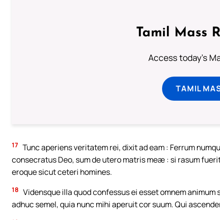
Tamil Mass 
Access today's Mas
TAMIL MA
17
Tunc aperiens veritatem rei, dixit ad eam : Ferrum numq
consecratus Deo, sum de utero matris meæ : si rasum fueri
eroque sicut ceteri homines.
18
Vidensque illa quod confessus ei esset omnem animum su
adhuc semel, quia nunc mihi aperuit cor suum. Qui ascend