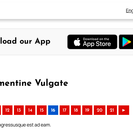
Eng
load our App
ementine Vulgate
12
13
14
15
16
17
18
19
20
21
►
ingressusque est ad eam.