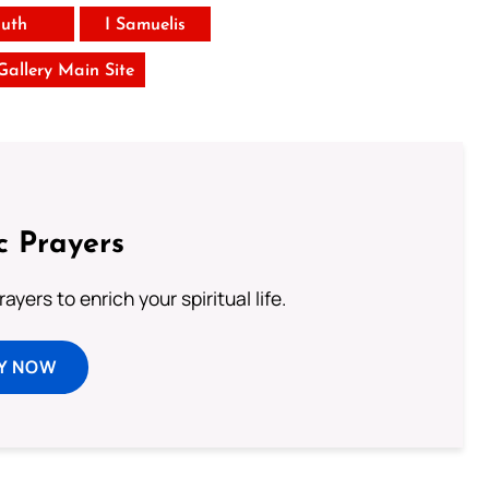
uth
I Samuelis
 Gallery Main Site
c Prayers
ayers to enrich your spiritual life.
Y NOW