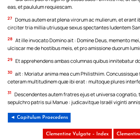
eas, et paululum requiescam.
27
Domus autem erat plena virorum ac mulierum, et erant ibi
circiter tria millia utriusque sexus spectantes ludentem S
28
At ille invocato Domino ait : Domine Deus, memento mei,
ulciscar me de hostibus meis, et pro amissione duorum lum
29
Et apprehendens ambas columnas quibus innitebatur do
30
ait : Moriatur anima mea cum Philisthiim. Concussisque 
ceteram multitudinem quæ ibi erat : multoque plures interf
31
Descendentes autem fratres ejus et universa cognatio, tu
sepulchro patris sui Manue : judicavitque Israël viginti annis
◄ Capitulum Praecedens
Clementine Vulgate – Index
Clementin