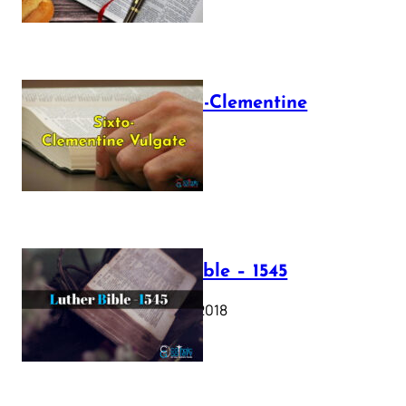
The Sixto-Clementine
Vulgate
July 12, 2025
Luther Bible – 1545
October 17, 2018