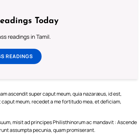
Readings Today
s readings in Tamil.
SS READINGS
uam ascendit super caput meum, quia nazaræus, id est,
t caput meum, recedet a me fortitudo mea, et deficiam,
um, misit ad principes Philisthinorum ac mandavit : Ascende
erunt assumpta pecunia, quam promiserant.