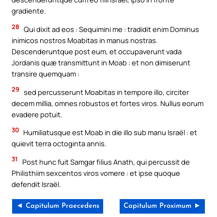
gradiente.
28
Qui dixit ad eos : Sequimini me : tradidit enim Dominus
inimicos nostros Moabitas in manus nostras.
Descenderuntque post eum, et occupaverunt vada
Jordanis quæ transmittunt in Moab : et non dimiserunt
transire quemquam :
29
sed percusserunt Moabitas in tempore illo, circiter
decem millia, omnes robustos et fortes viros. Nullus eorum
evadere potuit.
30
Humiliatusque est Moab in die illo sub manu Israël : et
quievit terra octoginta annis.
31
Post hunc fuit Samgar filius Anath, qui percussit de
Philisthiim sexcentos viros vomere : et ipse quoque
defendit Israël.
◄ Capitulum Praecedens
Capitulum Proximum ►