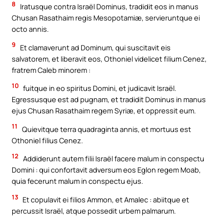
8
Iratusque contra Israël Dominus, tradidit eos in manus
Chusan Rasathaim regis Mesopotamiæ, servieruntque ei
octo annis.
9
Et clamaverunt ad Dominum, qui suscitavit eis
salvatorem, et liberavit eos, Othoniel videlicet filium Cenez,
fratrem Caleb minorem :
10
fuitque in eo spiritus Domini, et judicavit Israël.
Egressusque est ad pugnam, et tradidit Dominus in manus
ejus Chusan Rasathaim regem Syriæ, et oppressit eum.
11
Quievitque terra quadraginta annis, et mortuus est
Othoniel filius Cenez.
12
Addiderunt autem filii Israël facere malum in conspectu
Domini : qui confortavit adversum eos Eglon regem Moab,
quia fecerunt malum in conspectu ejus.
13
Et copulavit ei filios Ammon, et Amalec : abiitque et
percussit Israël, atque possedit urbem palmarum.