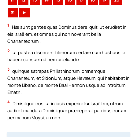
11
12
13
14
15
16
17
18
19
20
21
►
1
Hæ sunt gentes quas Dominus dereliquit, ut erudiret in
eis Israëlem, et omnes qui non noverant bella
Chananæorum :
2
ut postea discerent filii eorum certare cum hostibus, et
habere consuetudinem præliandi :
3
quinque satrapas Philisthinorum, omnemque
Chananæum, et Sidonium, atque Hevæum, qui habitabat in
monte Libano, de monte Baal Hermon usque ad introitum
Emath.
4
Dimisitque eos, ut in ipsis experiretur Israëlem, utrum
audiret mandata Domini quæ præceperat patribus eorum
per manum Moysi, an non.