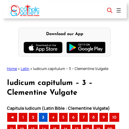
Skip
to
content
Download our App
Home
»
Latin
»
Iudicum capitulum – 3 – Clementine Vulgate
Iudicum capitulum – 3 –
Clementine Vulgate
Capitula Iudicum (Latin Bible : Clementine Vulgate)
◄
1
2
3
4
5
6
7
8
9
10