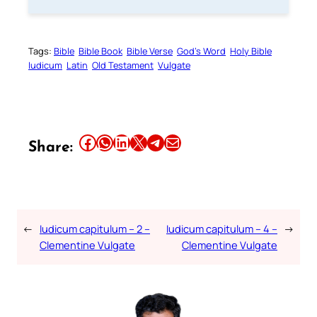
Tags:
Bible
Bible Book
Bible Verse
God’s Word
Holy Bible
Iudicum
Latin
Old Testament
Vulgate
Share this article on Facebook
Share this article on WhatsApp
Share this article on LinkedIn
Share this article on X
Share this article on Telegram
Email this Article
Share:
←
Iudicum capitulum – 2 –
Iudicum capitulum – 4 –
→
Clementine Vulgate
Clementine Vulgate