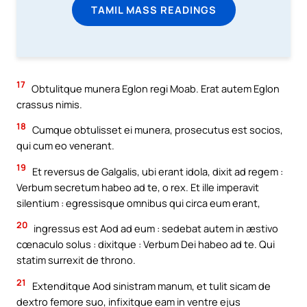
TAMIL MASS READINGS
17
Obtulitque munera Eglon regi Moab. Erat autem Eglon
crassus nimis.
18
Cumque obtulisset ei munera, prosecutus est socios,
qui cum eo venerant.
19
Et reversus de Galgalis, ubi erant idola, dixit ad regem :
Verbum secretum habeo ad te, o rex. Et ille imperavit
silentium : egressisque omnibus qui circa eum erant,
20
ingressus est Aod ad eum : sedebat autem in æstivo
cœnaculo solus : dixitque : Verbum Dei habeo ad te. Qui
statim surrexit de throno.
21
Extenditque Aod sinistram manum, et tulit sicam de
dextro femore suo, infixitque eam in ventre ejus