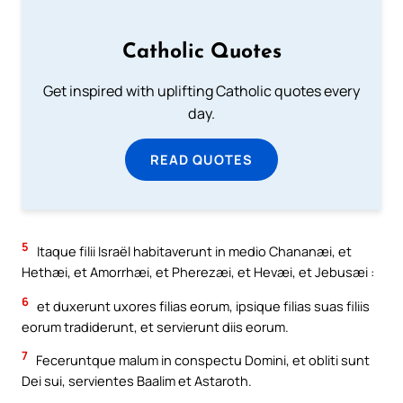
Catholic Quotes
Get inspired with uplifting Catholic quotes every
day.
READ QUOTES
5
Itaque filii Israël habitaverunt in medio Chananæi, et
Hethæi, et Amorrhæi, et Pherezæi, et Hevæi, et Jebusæi :
6
et duxerunt uxores filias eorum, ipsique filias suas filiis
eorum tradiderunt, et servierunt diis eorum.
7
Feceruntque malum in conspectu Domini, et obliti sunt
Dei sui, servientes Baalim et Astaroth.