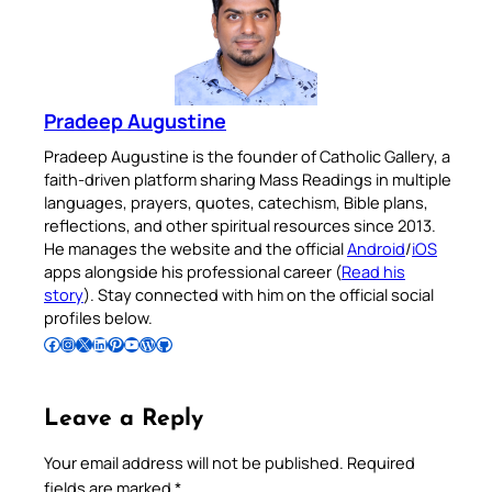
Pradeep Augustine
Pradeep Augustine is the founder of Catholic Gallery, a
faith-driven platform sharing Mass Readings in multiple
languages, prayers, quotes, catechism, Bible plans,
reflections, and other spiritual resources since 2013.
He manages the website and the official
Android
/
iOS
apps alongside his professional career (
Read his
story
). Stay connected with him on the official social
profiles below.
Follow Pradeep on Facebook
Follow Pradeep on Instagram
Follow Pradeep on X
Follow Pradeep on LinkedIn
Follow Pradeep on Pinterest
Subscribe to Pradeep’s Youtube Channel
Follow Pradeep on WordPress
Follow Pradeep on GitHub
Leave a Reply
Your email address will not be published.
Required
fields are marked
*