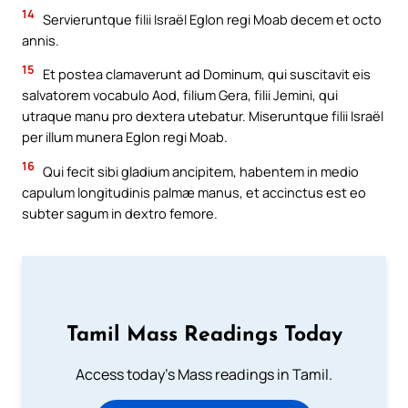
14
Servieruntque filii Israël Eglon regi Moab decem et octo
annis.
15
Et postea clamaverunt ad Dominum, qui suscitavit eis
salvatorem vocabulo Aod, filium Gera, filii Jemini, qui
utraque manu pro dextera utebatur. Miseruntque filii Israël
per illum munera Eglon regi Moab.
16
Qui fecit sibi gladium ancipitem, habentem in medio
capulum longitudinis palmæ manus, et accinctus est eo
subter sagum in dextro femore.
Tamil Mass Readings Today
Access today's Mass readings in Tamil.