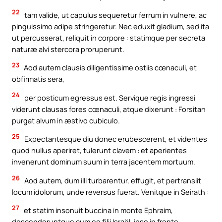
22
tam valide, ut capulus sequeretur ferrum in vulnere, ac
pinguissimo adipe stringeretur. Nec eduxit gladium, sed ita
ut percusserat, reliquit in corpore : statimque per secreta
naturæ alvi stercora proruperunt.
23
Aod autem clausis diligentissime ostiis cœnaculi, et
obfirmatis sera,
24
per posticum egressus est. Servique regis ingressi
viderunt clausas fores cœnaculi, atque dixerunt : Forsitan
purgat alvum in æstivo cubiculo.
25
Expectantesque diu donec erubescerent, et videntes
quod nullus aperiret, tulerunt clavem : et aperientes
invenerunt dominum suum in terra jacentem mortuum.
26
Aod autem, dum illi turbarentur, effugit, et pertransiit
locum idolorum, unde reversus fuerat. Venitque in Seirath :
27
et statim insonuit buccina in monte Ephraim,
descenderuntque cum eo filii Israël, ipso in fronte