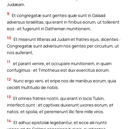
Judæam.
9
Et congregatæ sunt gentes quæ sunt in Galaad
adversus Israëlitas, qui erant in finibus eorum, ut tollerent
eos : et fugerunt in Datheman munitionem.
10
Et miserunt litteras ad Judam et fratres ejus, dicentes :
Congregatæ sunt adversum nos gentes per circuitum, ut
nos auferant,
11
et parant venire, et occupare munitionem, in quam
confugimus : et Timotheus est dux exercitus eorum.
12
Nunc ergo veni, et eripe nos de manibus eorum, quia
cecidit multitudo de nobis.
13
Et omnes fratres nostri, qui erant in locis Tubin,
interfecti sunt : et captivas duxerunt uxores eorum, et
natos, et spolia, et peremerunt illic fere mille viros.
14
Et adhuc epistolæ legebantur, et ecce alii nuntii
venerunt de Galilæa conscissis tunicis, nuntiantes