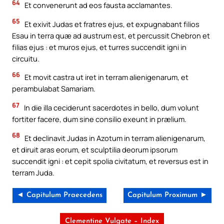
64
Et convenerunt ad eos fausta acclamantes.
65
Et exivit Judas et fratres ejus, et expugnabant filios
Esau in terra quæ ad austrum est, et percussit Chebron et
filias ejus : et muros ejus, et turres succendit igni in
circuitu.
66
Et movit castra ut iret in terram alienigenarum, et
perambulabat Samariam.
67
In die illa ceciderunt sacerdotes in bello, dum volunt
fortiter facere, dum sine consilio exeunt in prælium.
68
Et declinavit Judas in Azotum in terram alienigenarum,
et diruit aras eorum, et sculptilia deorum ipsorum
succendit igni : et cepit spolia civitatum, et reversus est in
terram Juda.
◄ Capitulum Praecedens
Capitulum Proximum ►
Clementine Vulgate – Index