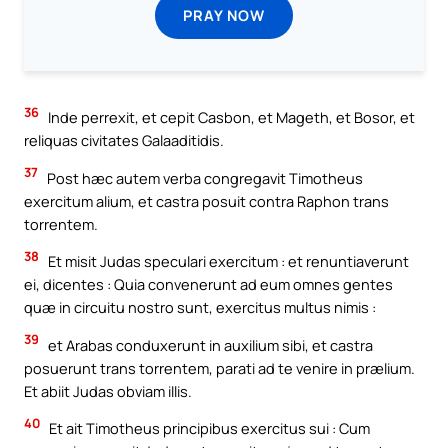
PRAY NOW
36
Inde perrexit, et cepit Casbon, et Mageth, et Bosor, et
reliquas civitates Galaaditidis.
37
Post hæc autem verba congregavit Timotheus
exercitum alium, et castra posuit contra Raphon trans
torrentem.
38
Et misit Judas speculari exercitum : et renuntiaverunt
ei, dicentes : Quia convenerunt ad eum omnes gentes
quæ in circuitu nostro sunt, exercitus multus nimis :
39
et Arabas conduxerunt in auxilium sibi, et castra
posuerunt trans torrentem, parati ad te venire in prælium.
Et abiit Judas obviam illis.
40
Et ait Timotheus principibus exercitus sui : Cum