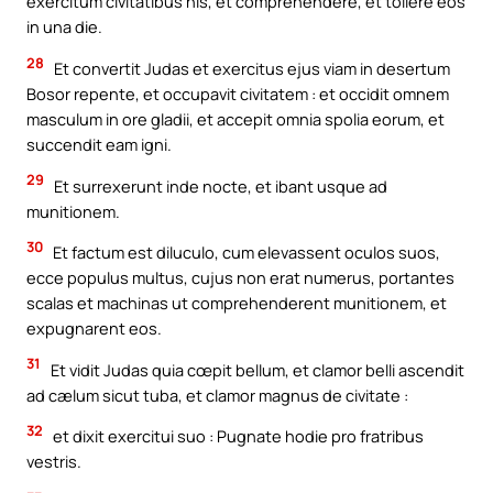
exercitum civitatibus his, et comprehendere, et tollere eos
in una die.
28
Et convertit Judas et exercitus ejus viam in desertum
Bosor repente, et occupavit civitatem : et occidit omnem
masculum in ore gladii, et accepit omnia spolia eorum, et
succendit eam igni.
29
Et surrexerunt inde nocte, et ibant usque ad
munitionem.
30
Et factum est diluculo, cum elevassent oculos suos,
ecce populus multus, cujus non erat numerus, portantes
scalas et machinas ut comprehenderent munitionem, et
expugnarent eos.
31
Et vidit Judas quia cœpit bellum, et clamor belli ascendit
ad cælum sicut tuba, et clamor magnus de civitate :
32
et dixit exercitui suo : Pugnate hodie pro fratribus
vestris.