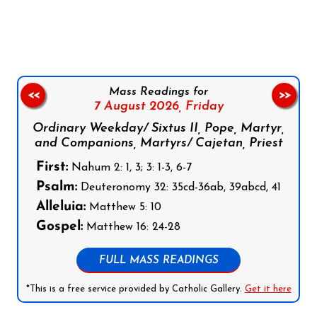
Follow us on Facebook
Follow us on Instagram
Follow us on X
Subscribe to our YouTube Channel
Follow us on WhatsApp
Mass Readings for
<<
>>
7 August 2026,
Friday
Ordinary Weekday/ Sixtus II, Pope, Martyr,
and Companions, Martyrs/ Cajetan, Priest
First:
Nahum 2: 1, 3; 3: 1-3, 6-7
Psalm:
Deuteronomy 32: 35cd-36ab, 39abcd, 41
Alleluia:
Matthew 5: 10
Gospel:
Matthew 16: 24-28
FULL MASS READINGS
*This is a free service provided by Catholic Gallery.
Get it here