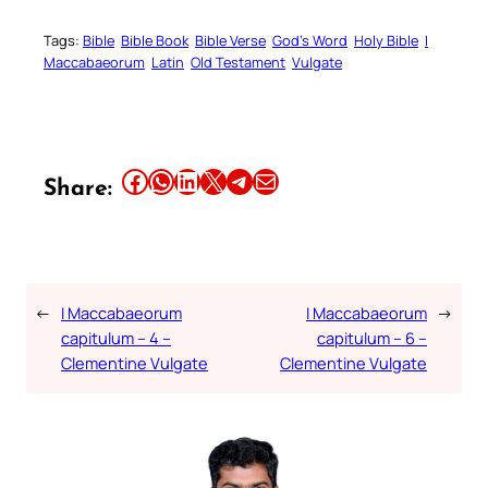
Tags:
Bible
Bible Book
Bible Verse
God’s Word
Holy Bible
I
Maccabaeorum
Latin
Old Testament
Vulgate
Share this article on Facebook
Share this article on WhatsApp
Share this article on LinkedIn
Share this article on X
Share this article on Telegram
Email this Article
Share:
←
I Maccabaeorum
I Maccabaeorum
→
capitulum – 4 –
capitulum – 6 –
Clementine Vulgate
Clementine Vulgate