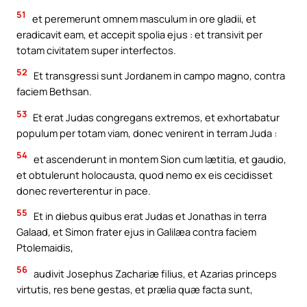
51
et peremerunt omnem masculum in ore gladii, et
eradicavit eam, et accepit spolia ejus : et transivit per
totam civitatem super interfectos.
52
Et transgressi sunt Jordanem in campo magno, contra
faciem Bethsan.
53
Et erat Judas congregans extremos, et exhortabatur
populum per totam viam, donec venirent in terram Juda :
54
et ascenderunt in montem Sion cum lætitia, et gaudio,
et obtulerunt holocausta, quod nemo ex eis cecidisset
donec reverterentur in pace.
55
Et in diebus quibus erat Judas et Jonathas in terra
Galaad, et Simon frater ejus in Galilæa contra faciem
Ptolemaidis,
56
audivit Josephus Zachariæ filius, et Azarias princeps
virtutis, res bene gestas, et prælia quæ facta sunt,