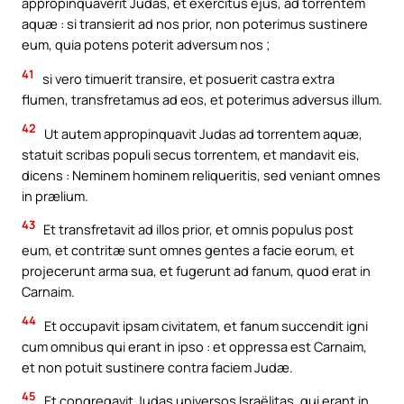
appropinquaverit Judas, et exercitus ejus, ad torrentem
aquæ : si transierit ad nos prior, non poterimus sustinere
eum, quia potens poterit adversum nos ;
41
si vero timuerit transire, et posuerit castra extra
flumen, transfretamus ad eos, et poterimus adversus illum.
42
Ut autem appropinquavit Judas ad torrentem aquæ,
statuit scribas populi secus torrentem, et mandavit eis,
dicens : Neminem hominem reliqueritis, sed veniant omnes
in prælium.
43
Et transfretavit ad illos prior, et omnis populus post
eum, et contritæ sunt omnes gentes a facie eorum, et
projecerunt arma sua, et fugerunt ad fanum, quod erat in
Carnaim.
44
Et occupavit ipsam civitatem, et fanum succendit igni
cum omnibus qui erant in ipso : et oppressa est Carnaim,
et non potuit sustinere contra faciem Judæ.
45
Et congregavit Judas universos Israëlitas, qui erant in