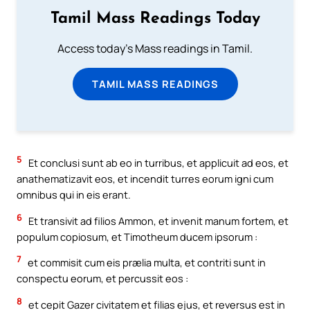
Tamil Mass Readings Today
Access today's Mass readings in Tamil.
TAMIL MASS READINGS
5
Et conclusi sunt ab eo in turribus, et applicuit ad eos, et
anathematizavit eos, et incendit turres eorum igni cum
omnibus qui in eis erant.
6
Et transivit ad filios Ammon, et invenit manum fortem, et
populum copiosum, et Timotheum ducem ipsorum :
7
et commisit cum eis prælia multa, et contriti sunt in
conspectu eorum, et percussit eos :
8
et cepit Gazer civitatem et filias ejus, et reversus est in