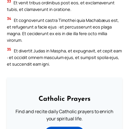
33
Et venit tribus ordinibus post eos, et exclamaverunt
tubis, et clamaverunt in oratione.
34
Et cognoverunt castra Timothei quia Machabæus est,
et refugerunt a facie ejus : et percusserunt eos plaga
magna. Et ceciderunt ex eis in die illa fere octo millia
virorum.
35
Et divertit Judas in Maspha, et expugnavit, et cepit eam
: et occidit omnem masculum ejus, et sumpsit spolia ejus,
et succendit eam igni.
Catholic Prayers
Find and recite daily Catholic prayers to enrich
your spiritual life.