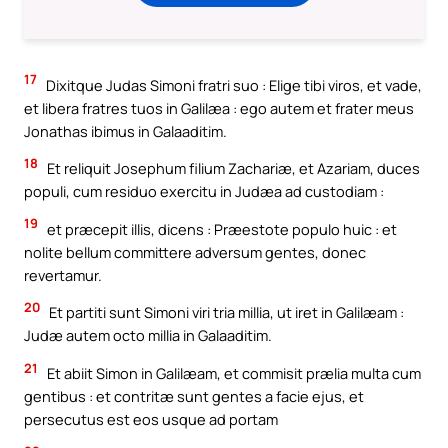
17
Dixitque Judas Simoni fratri suo : Elige tibi viros, et vade,
et libera fratres tuos in Galilæa : ego autem et frater meus
Jonathas ibimus in Galaaditim.
18
Et reliquit Josephum filium Zachariæ, et Azariam, duces
populi, cum residuo exercitu in Judæa ad custodiam :
19
et præcepit illis, dicens : Præestote populo huic : et
nolite bellum committere adversum gentes, donec
revertamur.
20
Et partiti sunt Simoni viri tria millia, ut iret in Galilæam :
Judæ autem octo millia in Galaaditim.
21
Et abiit Simon in Galilæam, et commisit prælia multa cum
gentibus : et contritæ sunt gentes a facie ejus, et
persecutus est eos usque ad portam