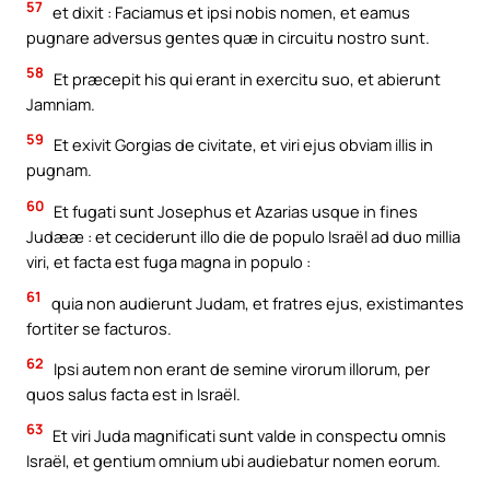
57
et dixit : Faciamus et ipsi nobis nomen, et eamus
pugnare adversus gentes quæ in circuitu nostro sunt.
58
Et præcepit his qui erant in exercitu suo, et abierunt
Jamniam.
59
Et exivit Gorgias de civitate, et viri ejus obviam illis in
pugnam.
60
Et fugati sunt Josephus et Azarias usque in fines
Judææ : et ceciderunt illo die de populo Israël ad duo millia
viri, et facta est fuga magna in populo :
61
quia non audierunt Judam, et fratres ejus, existimantes
fortiter se facturos.
62
Ipsi autem non erant de semine virorum illorum, per
quos salus facta est in Israël.
63
Et viri Juda magnificati sunt valde in conspectu omnis
Israël, et gentium omnium ubi audiebatur nomen eorum.