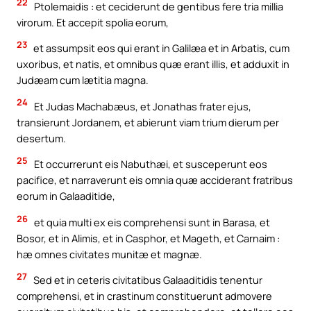
22
Ptolemaidis : et ceciderunt de gentibus fere tria millia
virorum. Et accepit spolia eorum,
23
et assumpsit eos qui erant in Galilæa et in Arbatis, cum
uxoribus, et natis, et omnibus quæ erant illis, et adduxit in
Judæam cum lætitia magna.
24
Et Judas Machabæus, et Jonathas frater ejus,
transierunt Jordanem, et abierunt viam trium dierum per
desertum.
25
Et occurrerunt eis Nabuthæi, et susceperunt eos
pacifice, et narraverunt eis omnia quæ acciderant fratribus
eorum in Galaaditide,
26
et quia multi ex eis comprehensi sunt in Barasa, et
Bosor, et in Alimis, et in Casphor, et Mageth, et Carnaim :
hæ omnes civitates munitæ et magnæ.
27
Sed et in ceteris civitatibus Galaaditidis tenentur
comprehensi, et in crastinum constituerunt admovere