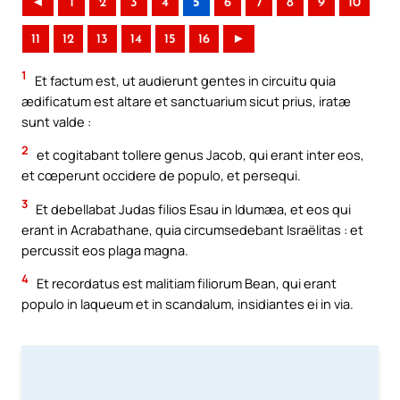
◄
1
2
3
4
5
6
7
8
9
10
11
12
13
14
15
16
►
1
Et factum est, ut audierunt gentes in circuitu quia
ædificatum est altare et sanctuarium sicut prius, iratæ
sunt valde :
2
et cogitabant tollere genus Jacob, qui erant inter eos,
et cœperunt occidere de populo, et persequi.
3
Et debellabat Judas filios Esau in Idumæa, et eos qui
erant in Acrabathane, quia circumsedebant Israëlitas : et
percussit eos plaga magna.
4
Et recordatus est malitiam filiorum Bean, qui erant
populo in laqueum et in scandalum, insidiantes ei in via.