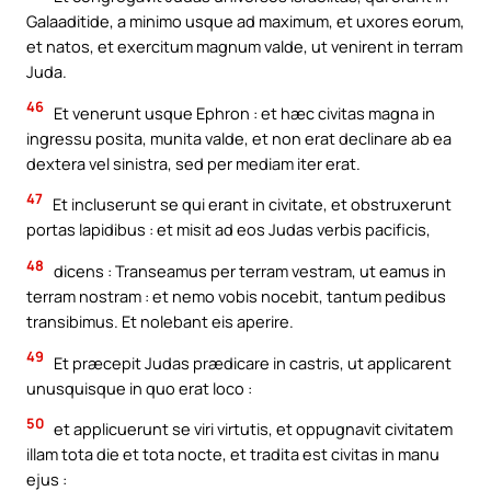
Galaaditide, a minimo usque ad maximum, et uxores eorum,
et natos, et exercitum magnum valde, ut venirent in terram
Juda.
46
Et venerunt usque Ephron : et hæc civitas magna in
ingressu posita, munita valde, et non erat declinare ab ea
dextera vel sinistra, sed per mediam iter erat.
47
Et incluserunt se qui erant in civitate, et obstruxerunt
portas lapidibus : et misit ad eos Judas verbis pacificis,
48
dicens : Transeamus per terram vestram, ut eamus in
terram nostram : et nemo vobis nocebit, tantum pedibus
transibimus. Et nolebant eis aperire.
49
Et præcepit Judas prædicare in castris, ut applicarent
unusquisque in quo erat loco :
50
et applicuerunt se viri virtutis, et oppugnavit civitatem
illam tota die et tota nocte, et tradita est civitas in manu
ejus :