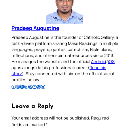
Pradeep Augustine
Pradeep Augustine is the founder of Catholic Gallery, a
faith-driven platform sharing Mass Readings in multiple
languages, prayers, quotes, catechism, Bible plans,
reflections, and other spiritual resources since 2013.
He manages the website and the official
Android
/
iOS
apps alongside his professional career (
Read his
story
). Stay connected with him on the official social
profiles below.
Follow Pradeep on Facebook
Follow Pradeep on Instagram
Follow Pradeep on X
Follow Pradeep on LinkedIn
Follow Pradeep on Pinterest
Subscribe to Pradeep’s Youtube Channel
Follow Pradeep on WordPress
Follow Pradeep on GitHub
Leave a Reply
Your email address will not be published.
Required
fields are marked
*