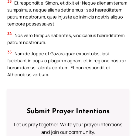
33
Et respondit ei Simon, et dixit ei : Neque alienam terram
sumpsimus, neque aliena detinemus : sed hæreditatem
patrum nostrorum, quæ injuste ab inimicis nostris aliquo
tempore possessa est.
34
Nos vero tempus habentes, vindicamus hæreditatem
patrum nostrorum.
35
Nam de Joppe et Gazara quæ expostulas, ipsi
faciebant in populo plagam magnam, et in regione nostra :
horum damus talenta centum. Et non respondit ei
Athenobius verbum.
Submit Prayer Intentions
Let us pray together. Write your prayer intentions
and join our community.