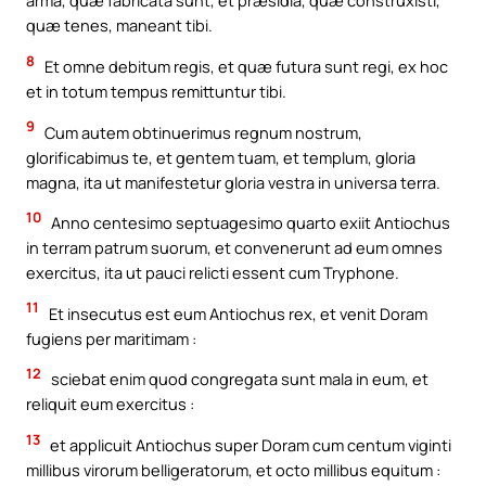
arma, quæ fabricata sunt, et præsidia, quæ construxisti,
quæ tenes, maneant tibi.
8
Et omne debitum regis, et quæ futura sunt regi, ex hoc
et in totum tempus remittuntur tibi.
9
Cum autem obtinuerimus regnum nostrum,
glorificabimus te, et gentem tuam, et templum, gloria
magna, ita ut manifestetur gloria vestra in universa terra.
10
Anno centesimo septuagesimo quarto exiit Antiochus
in terram patrum suorum, et convenerunt ad eum omnes
exercitus, ita ut pauci relicti essent cum Tryphone.
11
Et insecutus est eum Antiochus rex, et venit Doram
fugiens per maritimam :
12
sciebat enim quod congregata sunt mala in eum, et
reliquit eum exercitus :
13
et applicuit Antiochus super Doram cum centum viginti
millibus virorum belligeratorum, et octo millibus equitum :