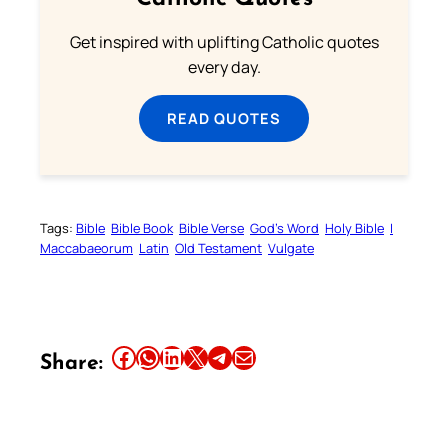
Get inspired with uplifting Catholic quotes
every day.
READ QUOTES
Tags:
Bible
Bible Book
Bible Verse
God’s Word
Holy Bible
I
Maccabaeorum
Latin
Old Testament
Vulgate
Share this article on Facebook
Share this article on WhatsApp
Share this article on LinkedIn
Share this article on X
Share this article on Telegram
Email this Article
Share: