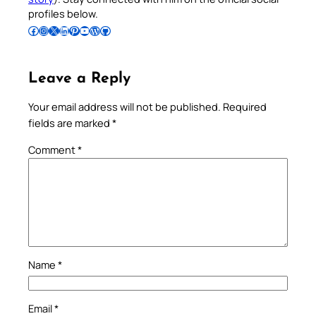
profiles below.
Follow Pradeep on Facebook
Follow Pradeep on Instagram
Follow Pradeep on X
Follow Pradeep on LinkedIn
Follow Pradeep on Pinterest
Subscribe to Pradeep’s Youtube Channel
Follow Pradeep on WordPress
Follow Pradeep on GitHub
Leave a Reply
Your email address will not be published.
Required
fields are marked
*
Comment
*
Name
*
Email
*