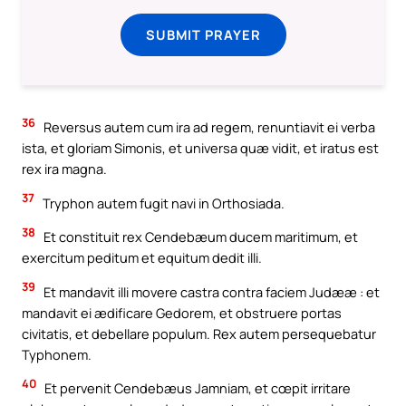
SUBMIT PRAYER
36
Reversus autem cum ira ad regem, renuntiavit ei verba
ista, et gloriam Simonis, et universa quæ vidit, et iratus est
rex ira magna.
37
Tryphon autem fugit navi in Orthosiada.
38
Et constituit rex Cendebæum ducem maritimum, et
exercitum peditum et equitum dedit illi.
39
Et mandavit illi movere castra contra faciem Judææ : et
mandavit ei ædificare Gedorem, et obstruere portas
civitatis, et debellare populum. Rex autem persequebatur
Typhonem.
40
Et pervenit Cendebæus Jamniam, et cœpit irritare