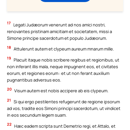
17
Legati Judæorum venerunt ad nos amici nostri,
renovantes pristinam amicitiam et societatem, missi a
Simone principe sacerdotum et populo Judæorum.
18
Attulerunt autem et clypeum aureum mnarum mille.
19
Placuit itaque nobis scribere regibus et regionibus, ut
non inferant illis mala, neque impugnent eos, et civitates
eorum, et regiones eorum : et ut non ferant auxilium
pugnantibus adversus eos.
20
Visum autem est nobis accipere ab eis clypeum.
21
Si qui ergo pestilentes refugerunt de regione ipsorum
ad vos, tradite eos Simoni principi sacerdotum, ut vindicet
in eos secundum legem suam.
22
Hæc eadem scripta sunt Demetrio regi, et Attalo, et