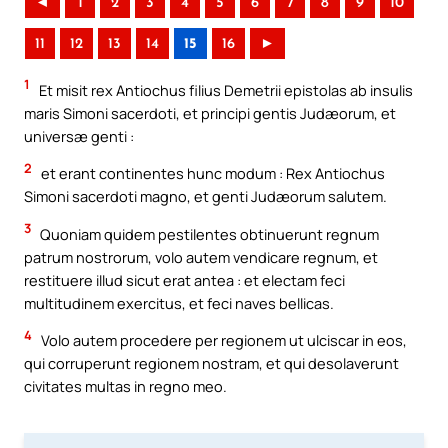
◄
1
2
3
4
5
6
7
8
9
10
11
12
13
14
15
16
►
1
Et misit rex Antiochus filius Demetrii epistolas ab insulis
maris Simoni sacerdoti, et principi gentis Judæorum, et
universæ genti :
2
et erant continentes hunc modum : Rex Antiochus
Simoni sacerdoti magno, et genti Judæorum salutem.
3
Quoniam quidem pestilentes obtinuerunt regnum
patrum nostrorum, volo autem vendicare regnum, et
restituere illud sicut erat antea : et electam feci
multitudinem exercitus, et feci naves bellicas.
4
Volo autem procedere per regionem ut ulciscar in eos,
qui corruperunt regionem nostram, et qui desolaverunt
civitates multas in regno meo.