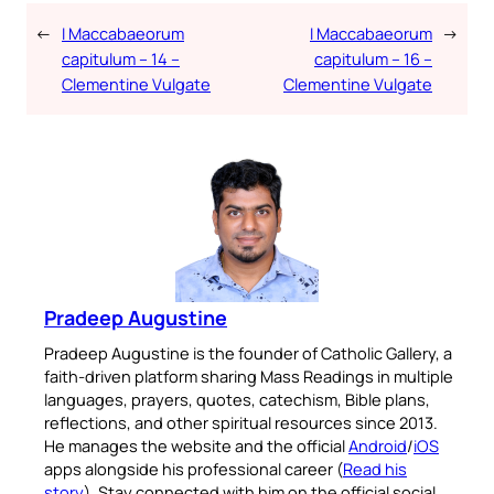
←
I Maccabaeorum
I Maccabaeorum
→
capitulum – 14 –
capitulum – 16 –
Clementine Vulgate
Clementine Vulgate
Pradeep Augustine
Pradeep Augustine is the founder of Catholic Gallery, a
faith-driven platform sharing Mass Readings in multiple
languages, prayers, quotes, catechism, Bible plans,
reflections, and other spiritual resources since 2013.
He manages the website and the official
Android
/
iOS
apps alongside his professional career (
Read his
story
). Stay connected with him on the official social