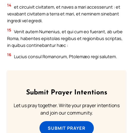
14
et circuivit civitatem, et naves a mari accesserunt : et
vexabant civitatem a terra et mari, et neminem sinebant
ingredi vel egredi.
15
Venit autem Numenius, et qui cum eo fuerant, ab urbe
Roma, habentes epistolas regibus et regionibus scriptas,
in quibus continebantur hæc :
16
Lucius consul Romanorum, Ptolemæo regi salutem.
Submit Prayer Intentions
Let us pray together. Write your prayer intentions
and join our community.
SUBMIT PRAYER