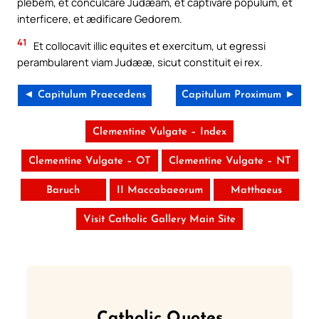
plebem, et conculcare Judæam, et captivare populum, et
interficere, et ædificare Gedorem.
41
Et collocavit illic equites et exercitum, ut egressi
perambularent viam Judææ, sicut constituit ei rex.
◄ Capitulum Praecedens
Capitulum Proximum ►
Clementine Vulgate – Index
Clementine Vulgate – OT
Clementine Vulgate – NT
Baruch
II Maccabaeorum
Matthaeus
Visit Catholic Gallery Main Site
Catholic Quotes