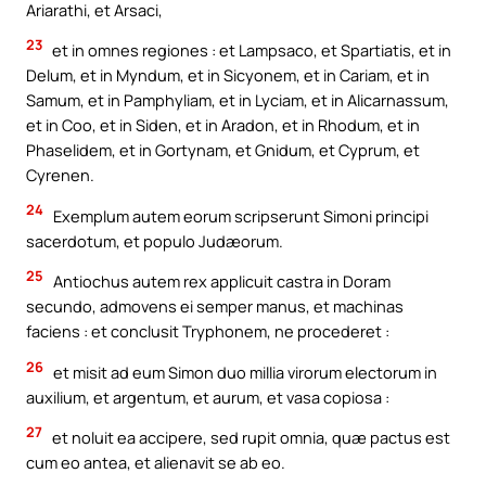
Ariarathi, et Arsaci,
23
et in omnes regiones : et Lampsaco, et Spartiatis, et in
Delum, et in Myndum, et in Sicyonem, et in Cariam, et in
Samum, et in Pamphyliam, et in Lyciam, et in Alicarnassum,
et in Coo, et in Siden, et in Aradon, et in Rhodum, et in
Phaselidem, et in Gortynam, et Gnidum, et Cyprum, et
Cyrenen.
24
Exemplum autem eorum scripserunt Simoni principi
sacerdotum, et populo Judæorum.
25
Antiochus autem rex applicuit castra in Doram
secundo, admovens ei semper manus, et machinas
faciens : et conclusit Tryphonem, ne procederet :
26
et misit ad eum Simon duo millia virorum electorum in
auxilium, et argentum, et aurum, et vasa copiosa :
27
et noluit ea accipere, sed rupit omnia, quæ pactus est
cum eo antea, et alienavit se ab eo.