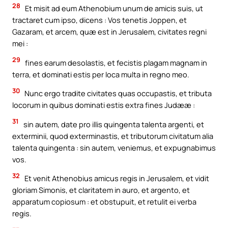
28
Et misit ad eum Athenobium unum de amicis suis, ut
tractaret cum ipso, dicens : Vos tenetis Joppen, et
Gazaram, et arcem, quæ est in Jerusalem, civitates regni
mei :
29
fines earum desolastis, et fecistis plagam magnam in
terra, et dominati estis per loca multa in regno meo.
30
Nunc ergo tradite civitates quas occupastis, et tributa
locorum in quibus dominati estis extra fines Judææ :
31
sin autem, date pro illis quingenta talenta argenti, et
exterminii, quod exterminastis, et tributorum civitatum alia
talenta quingenta : sin autem, veniemus, et expugnabimus
vos.
32
Et venit Athenobius amicus regis in Jerusalem, et vidit
gloriam Simonis, et claritatem in auro, et argento, et
apparatum copiosum : et obstupuit, et retulit ei verba
regis.