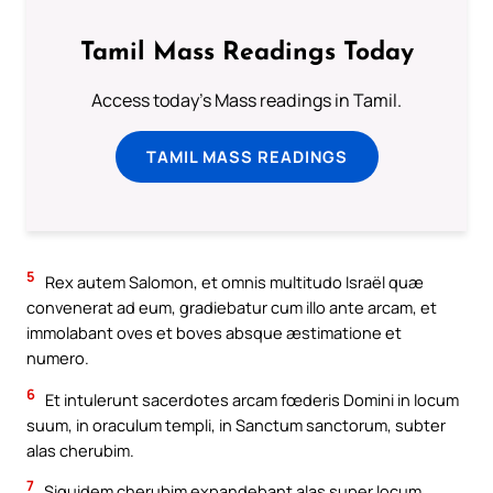
Tamil Mass Readings Today
Access today's Mass readings in Tamil.
TAMIL MASS READINGS
5
Rex autem Salomon, et omnis multitudo Israël quæ
convenerat ad eum, gradiebatur cum illo ante arcam, et
immolabant oves et boves absque æstimatione et
numero.
6
Et intulerunt sacerdotes arcam fœderis Domini in locum
suum, in oraculum templi, in Sanctum sanctorum, subter
alas cherubim.
7
Siquidem cherubim expandebant alas super locum