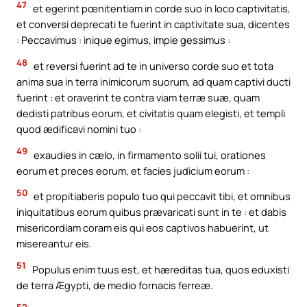
47
et egerint pœnitentiam in corde suo in loco captivitatis,
et conversi deprecati te fuerint in captivitate sua, dicentes
: Peccavimus : inique egimus, impie gessimus :
48
et reversi fuerint ad te in universo corde suo et tota
anima sua in terra inimicorum suorum, ad quam captivi ducti
fuerint : et oraverint te contra viam terræ suæ, quam
dedisti patribus eorum, et civitatis quam elegisti, et templi
quod ædificavi nomini tuo :
49
exaudies in cælo, in firmamento solii tui, orationes
eorum et preces eorum, et facies judicium eorum :
50
et propitiaberis populo tuo qui peccavit tibi, et omnibus
iniquitatibus eorum quibus prævaricati sunt in te : et dabis
misericordiam coram eis qui eos captivos habuerint, ut
misereantur eis.
51
Populus enim tuus est, et hæreditas tua, quos eduxisti
de terra Ægypti, de medio fornacis ferreæ.
52