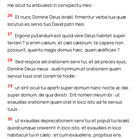
me sicut tu ambulasti in conspectu meo.
26
Et nunc Domine Deus Israël, firmentur verba tua quæ
locutus es servo tuo David patri meo.
27
Ergone putandum est quod vere Deus habitet super
terram ? si enim cælum, et cæli cælorum, te capere non
possunt, quanto magis domus hæc, quam ædificavi ?
28
Sed respice ad orationem servi tui, et ad preces ejus,
Domine Deus meus : audi hymnum et orationem quam
servus tuus orat coram te hodie :
29
ut sint oculi tui aperti super domum hanc nocte ac die :
super domum, de qua dixisti : Erit nomen meum ibi : ut
exaudias orationem quam orat in loco isto ad te servus
tuus :
30
ut exaudias deprecationem servi tui et populi tui Israël,
quodcumque oraverint in loco isto, et exaudies in loco
habitaculi tui in cælo : et cum exaudieris, propitius eris.