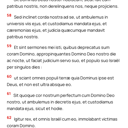
patribus nostris, non derelinquens nos, neque projiciens.
58
Sed inclinet corda nostra ad se, ut ambulemus in
universis viis ejus, et custodiamus mandata ejus, et
cæremonias ejus, et judicia quæcumque mandavit
patribus nostris.
59
Et sint sermones mei isti, quibus deprecatus sum
coram Domino, appropinquantes Domino Deo nostro die
ac nocte, ut faciat judicium servo suo, et populo suo Israël
per singulos dies :
60
ut sciant omnes populi terræ quia Dominus ipse est
Deus, et non est ultra absque eo.
61
Sit quoque cor nostrum perfectum cum Domino Deo
nostro, ut ambulemus in decretis ejus, et custodiamus
mandata ejus, sicut et hodie.
62
Igitur rex, et omnis Israël cum eo, immolabant victimas
coram Domino.