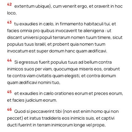
42
extentum ubique), cum venerit ergo, et oraverit in hoc
loco,
43
tu exaudies in cælo, in firmamento habitaculi tui, et
facies omnia pro quibus invocaverit te alienigena : ut
discant universi populi terrarum nomen tuum timere, sicut
populus tuus Israël, et probent quia nomen tuum
invocatum est super domum hanc quam ædificavi.
44
Si egressus fuerit populus tuus ad bellum contra
inimicos suos per viam, quocumque miseris eos, orabunt
te contra viam civitatis quam elegisti, et contra domum
quam ædificavi nomini tuo,
45
et exaudies in cælo orationes eorum et preces eorum,
et facies judicium eorum.
46
Quod si peccaverint tibi (non est enim homo qui non
peccet) et iratus tradideris eos inimicis suis, et captivi
ducti fuerint in terram inimicorum longe vel prope,