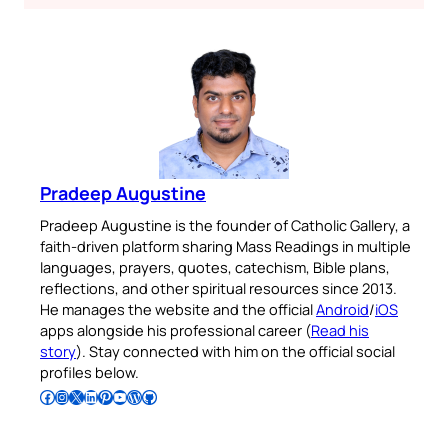
Pradeep Augustine
Pradeep Augustine is the founder of Catholic Gallery, a
faith-driven platform sharing Mass Readings in multiple
languages, prayers, quotes, catechism, Bible plans,
reflections, and other spiritual resources since 2013.
He manages the website and the official
Android
/
iOS
apps alongside his professional career (
Read his
story
). Stay connected with him on the official social
profiles below.
Follow Pradeep on Facebook
Follow Pradeep on Instagram
Follow Pradeep on X
Follow Pradeep on LinkedIn
Follow Pradeep on Pinterest
Subscribe to Pradeep’s Youtube Channel
Follow Pradeep on WordPress
Follow Pradeep on GitHub