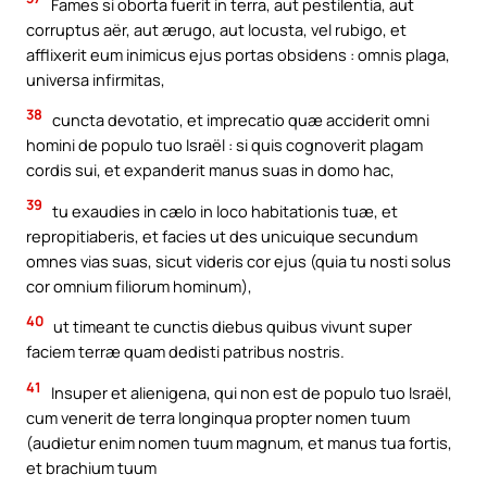
Fames si oborta fuerit in terra, aut pestilentia, aut
corruptus aër, aut ærugo, aut locusta, vel rubigo, et
afflixerit eum inimicus ejus portas obsidens : omnis plaga,
universa infirmitas,
38
cuncta devotatio, et imprecatio quæ acciderit omni
homini de populo tuo Israël : si quis cognoverit plagam
cordis sui, et expanderit manus suas in domo hac,
39
tu exaudies in cælo in loco habitationis tuæ, et
repropitiaberis, et facies ut des unicuique secundum
omnes vias suas, sicut videris cor ejus (quia tu nosti solus
cor omnium filiorum hominum),
40
ut timeant te cunctis diebus quibus vivunt super
faciem terræ quam dedisti patribus nostris.
41
Insuper et alienigena, qui non est de populo tuo Israël,
cum venerit de terra longinqua propter nomen tuum
(audietur enim nomen tuum magnum, et manus tua fortis,
et brachium tuum