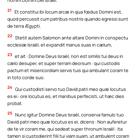
nomini Domini Dei Israël.
21
Et constitui ibi locum arcæ in qua fœdus Domini est,
quod percussit cum patribus nostris quando egressi sunt
de terra Ægypti.
22
Stetit autem Salomon ante altare Domini in conspectu
ecclesiæ Israël, et expandit manus suas in cælum,
23
et ait : Domine Deus Israël, non est similis tui deus in
cælo desuper, et super terram deorsum : qui custodis
pactum et misericordiam servis tuis qui ambulant coram te
in toto corde suo.
24
Qui custodisti servo tuo David patri meo quæ locutus
es ei : ore locutus es, et manibus perfecisti, ut hæc dies
probat.
25
Nunc igitur Domine Deus Israël, conserva famulo tuo
David patri meo quæ locutus es ei, dicens : Non auferetur
de te vir coram me, qui sedeat super thronum Israël : ita
tamen si custodierint filii tui viam suam, ut ambulent coram