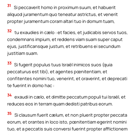
31
Si peccaverit homo in proximum suum, et habuerit
aliquod juramentum quo teneatur astrictus, et venerit
propter juramentum coram altari tuo in domum tuam,
32
tu exaudies in cælo : et facies, et judicabis servos tuos,
condemnans impium, et reddens viam suam super caput
ejus, justificansque justum, et retribuens ei secundum
justitiam suam.
33
Si fugerit populus tuus Israël inimicos suos (quia
peccaturus est tibi), et agentes pœnitentiam, et
confitentes nomini tuo, venerint, et oraverint, et deprecati
te fuerint in domo hac :
34
exaudi in cælo, et dimitte peccatum populi tui Israël, et
reduces eos in terram quam dedisti patribus eorum.
35
Si clausum fuerit cælum, et non pluerit propter peccata
eorum, et orantes in loco isto, pœnitentiam egerint nomini
tuo, et a peccatis suis conversi fuerint propter afflictionem