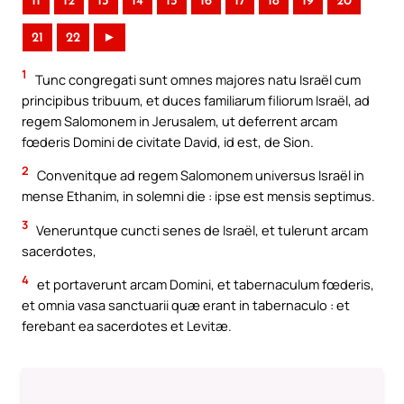
11
12
13
14
15
16
17
18
19
20
21
22
►
1
Tunc congregati sunt omnes majores natu Israël cum
principibus tribuum, et duces familiarum filiorum Israël, ad
regem Salomonem in Jerusalem, ut deferrent arcam
fœderis Domini de civitate David, id est, de Sion.
2
Convenitque ad regem Salomonem universus Israël in
mense Ethanim, in solemni die : ipse est mensis septimus.
3
Veneruntque cuncti senes de Israël, et tulerunt arcam
sacerdotes,
4
et portaverunt arcam Domini, et tabernaculum fœderis,
et omnia vasa sanctuarii quæ erant in tabernaculo : et
ferebant ea sacerdotes et Levitæ.