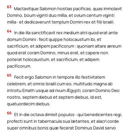
63
Mactavitque Salomon hostias pacificas, quas immolavit
Domino, boum viginti duo millia, et ovium centum viginti
millia : et dedicaverunt templum Domini rex et filii Israël.
64
In die illa sanctificavit rex medium atrii quod erat ante
domum Domini : fecit quippe holocaustum ibi, et
sacrificium, et adipem pacificorum : quoniam altare æreum
quod erat coram Domino, minus erat, et capere non
poterat holocaustum, et sacrificium, et adipem
pacificorum.
65
Fecit ergo Salomon in tempore illo festivitatem
celebrem, et omnis Israël cum eo, multitudo magna ab
introitu Emath usque ad rivum Ægypti, coram Domino Deo
nostro, septem diebus et septem diebus, id est,
quatuordecim diebus.
66
Et in die octava dimisit populos : qui benedicentes regi,
profecti sunt in tabernacula sua lætantes, et alacri corde
super omnibus bonis quæ fecerat Dominus David servo