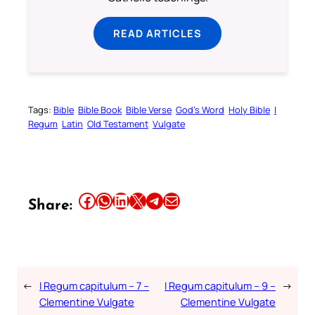
READ ARTICLES
Tags:
Bible
Bible Book
Bible Verse
God’s Word
Holy Bible
I
Regum
Latin
Old Testament
Vulgate
Share this article on Facebook
Share this article on WhatsApp
Share this article on LinkedIn
Share this article on X
Share this article on Telegram
Email this Article
Share:
←
I Regum capitulum – 7 –
I Regum capitulum – 9 –
→
Clementine Vulgate
Clementine Vulgate