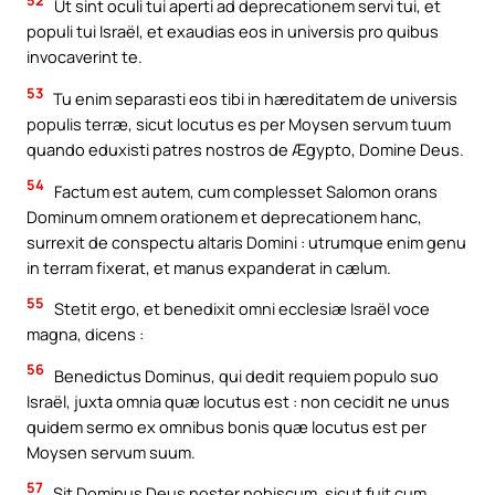
Ut sint oculi tui aperti ad deprecationem servi tui, et
populi tui Israël, et exaudias eos in universis pro quibus
invocaverint te.
53
Tu enim separasti eos tibi in hæreditatem de universis
populis terræ, sicut locutus es per Moysen servum tuum
quando eduxisti patres nostros de Ægypto, Domine Deus.
54
Factum est autem, cum complesset Salomon orans
Dominum omnem orationem et deprecationem hanc,
surrexit de conspectu altaris Domini : utrumque enim genu
in terram fixerat, et manus expanderat in cælum.
55
Stetit ergo, et benedixit omni ecclesiæ Israël voce
magna, dicens :
56
Benedictus Dominus, qui dedit requiem populo suo
Israël, juxta omnia quæ locutus est : non cecidit ne unus
quidem sermo ex omnibus bonis quæ locutus est per
Moysen servum suum.
57
Sit Dominus Deus noster nobiscum, sicut fuit cum