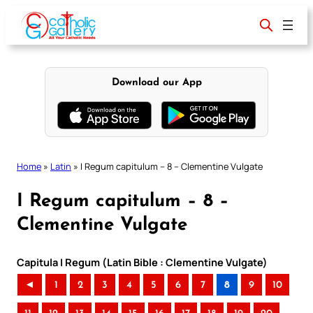
Skip
to
content
Download our App
Home
»
Latin
»
I Regum capitulum – 8 – Clementine Vulgate
I Regum capitulum – 8 –
Clementine Vulgate
Capitula I Regum (Latin Bible : Clementine Vulgate)
◄
1
2
3
4
5
6
7
8
9
10