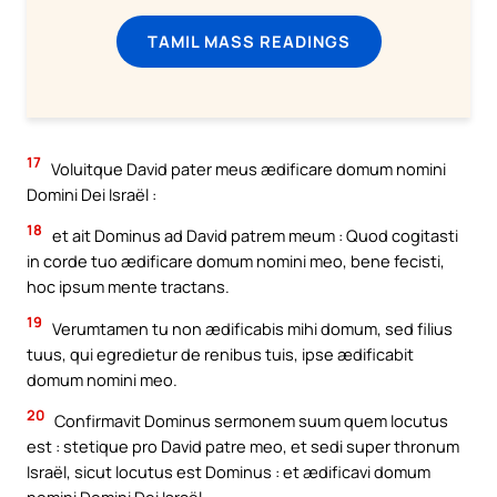
TAMIL MASS READINGS
17
Voluitque David pater meus ædificare domum nomini
Domini Dei Israël :
18
et ait Dominus ad David patrem meum : Quod cogitasti
in corde tuo ædificare domum nomini meo, bene fecisti,
hoc ipsum mente tractans.
19
Verumtamen tu non ædificabis mihi domum, sed filius
tuus, qui egredietur de renibus tuis, ipse ædificabit
domum nomini meo.
20
Confirmavit Dominus sermonem suum quem locutus
est : stetique pro David patre meo, et sedi super thronum
Israël, sicut locutus est Dominus : et ædificavi domum