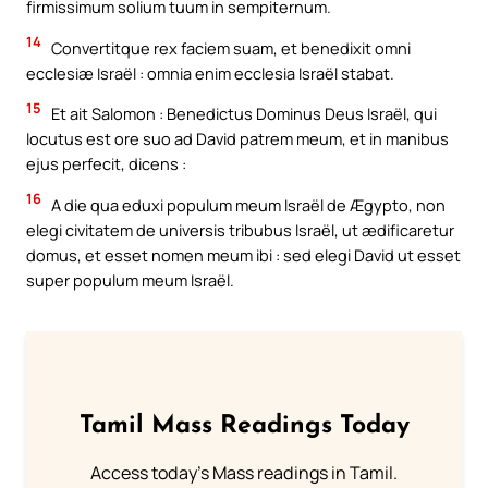
firmissimum solium tuum in sempiternum.
14
Convertitque rex faciem suam, et benedixit omni
ecclesiæ Israël : omnia enim ecclesia Israël stabat.
15
Et ait Salomon : Benedictus Dominus Deus Israël, qui
locutus est ore suo ad David patrem meum, et in manibus
ejus perfecit, dicens :
16
A die qua eduxi populum meum Israël de Ægypto, non
elegi civitatem de universis tribubus Israël, ut ædificaretur
domus, et esset nomen meum ibi : sed elegi David ut esset
super populum meum Israël.
Tamil Mass Readings Today
Access today's Mass readings in Tamil.