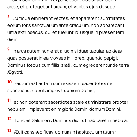
arcæ, et protegebant arcam, et vectes ejus desuper.
8
Cumque eminerent vectes, et apparerent summitates
eorum foris sanctuarium ante oraculum, non apparebant
ultra extrinsecus, qui et fuerunt ibi usque in præsentem
diem.
9
In arca autem non erat aliud nisi duæ tabulæ lapideæ
quas posuerat in ea Moyses in Horeb, quando pepigit
Dominus fœdus cum filiis Israël, cum egrederentur de terra
Ægypti.
10
Factum est autem cum exissent sacerdotes de
sanctuario, nebula implevit domum Domini,
11
et non poterant sacerdotes stare et ministrare propter
nebulam : impleverat enim gloria Domini domum Domini.
12
Tunc ait Salomon : Dominus dixit ut habitaret in nebula.
13
Ædificans ædificavi domum in habitaculum tuum :