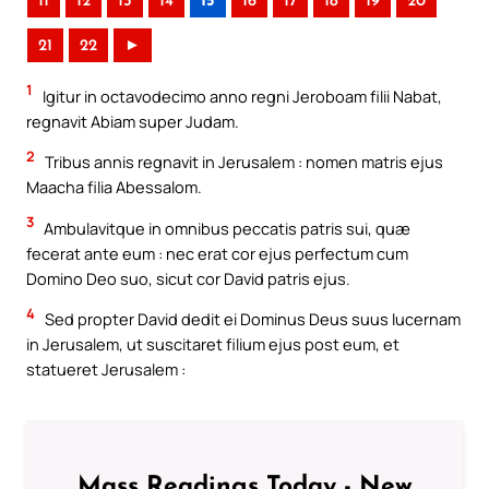
11
12
13
14
15
16
17
18
19
20
21
22
►
1
Igitur in octavodecimo anno regni Jeroboam filii Nabat,
regnavit Abiam super Judam.
2
Tribus annis regnavit in Jerusalem : nomen matris ejus
Maacha filia Abessalom.
3
Ambulavitque in omnibus peccatis patris sui, quæ
fecerat ante eum : nec erat cor ejus perfectum cum
Domino Deo suo, sicut cor David patris ejus.
4
Sed propter David dedit ei Dominus Deus suus lucernam
in Jerusalem, ut suscitaret filium ejus post eum, et
statueret Jerusalem :
Mass Readings Today - New