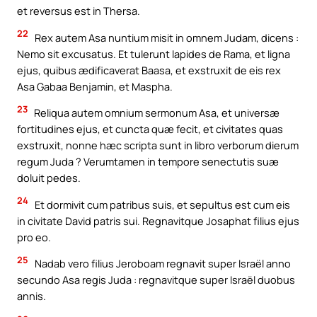
et reversus est in Thersa.
22
Rex autem Asa nuntium misit in omnem Judam, dicens :
Nemo sit excusatus. Et tulerunt lapides de Rama, et ligna
ejus, quibus ædificaverat Baasa, et exstruxit de eis rex
Asa Gabaa Benjamin, et Maspha.
23
Reliqua autem omnium sermonum Asa, et universæ
fortitudines ejus, et cuncta quæ fecit, et civitates quas
exstruxit, nonne hæc scripta sunt in libro verborum dierum
regum Juda ? Verumtamen in tempore senectutis suæ
doluit pedes.
24
Et dormivit cum patribus suis, et sepultus est cum eis
in civitate David patris sui. Regnavitque Josaphat filius ejus
pro eo.
25
Nadab vero filius Jeroboam regnavit super Israël anno
secundo Asa regis Juda : regnavitque super Israël duobus
annis.