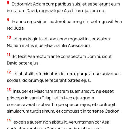
8
Et dormivit Abiam cum patribus suis, et sepelierunt eum
in civitate David, regnavitque Asa filius ejus pro eo.
9
In anno ergo vigesimo Jeroboam regis Israël regnavit Asa
rex Juda,
10
et quadraginta et uno anno regnavit in Jerusalem.
Nomen matris ejus Maacha filia Abessalom.
11
Et fecit Asa rectum ante conspectum Domini, sicut
David pater ejus :
12
et abstulit effeminatos de terra, purgavitque universas
sordes idolorum quæ fecerant patres ejus.
13
Insuper et Maacham matrem suam amovit, ne esset
princeps in sacris Priapi, et in luco ejus quem
consecraverat : subvertitque specum ejus, et confregit
simulacrum turpissimum, et combussit in torrente Cedron :
14
excelsa autem non abstulit. Verumtamen cor Asa
perfectum erat cum Domino cunctis diebus suis :