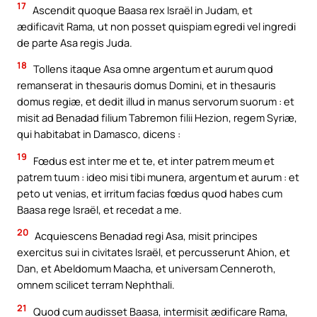
17
Ascendit quoque Baasa rex Israël in Judam, et
ædificavit Rama, ut non posset quispiam egredi vel ingredi
de parte Asa regis Juda.
18
Tollens itaque Asa omne argentum et aurum quod
remanserat in thesauris domus Domini, et in thesauris
domus regiæ, et dedit illud in manus servorum suorum : et
misit ad Benadad filium Tabremon filii Hezion, regem Syriæ,
qui habitabat in Damasco, dicens :
19
Fœdus est inter me et te, et inter patrem meum et
patrem tuum : ideo misi tibi munera, argentum et aurum : et
peto ut venias, et irritum facias fœdus quod habes cum
Baasa rege Israël, et recedat a me.
20
Acquiescens Benadad regi Asa, misit principes
exercitus sui in civitates Israël, et percusserunt Ahion, et
Dan, et Abeldomum Maacha, et universam Cenneroth,
omnem scilicet terram Nephthali.
21
Quod cum audisset Baasa, intermisit ædificare Rama,