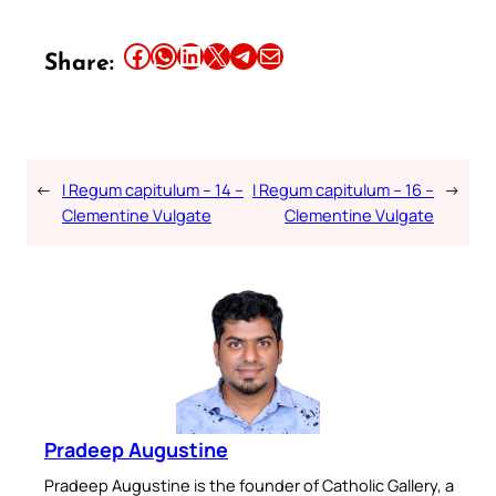
Share this article on Facebook
Share this article on WhatsApp
Share this article on LinkedIn
Share this article on X
Share this article on Telegram
Email this Article
Share:
←
I Regum capitulum – 14 –
I Regum capitulum – 16 –
→
Clementine Vulgate
Clementine Vulgate
Pradeep Augustine
Pradeep Augustine is the founder of Catholic Gallery, a