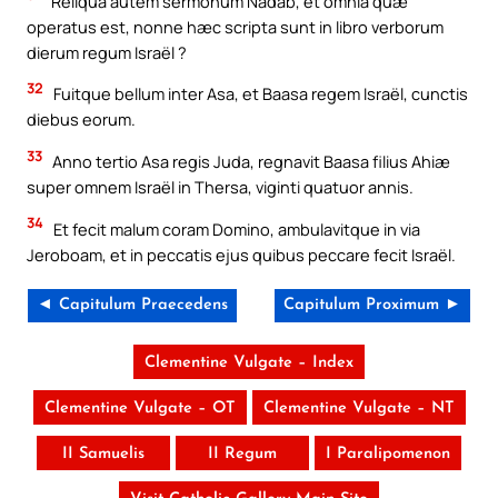
Reliqua autem sermonum Nadab, et omnia quæ
operatus est, nonne hæc scripta sunt in libro verborum
dierum regum Israël ?
32
Fuitque bellum inter Asa, et Baasa regem Israël, cunctis
diebus eorum.
33
Anno tertio Asa regis Juda, regnavit Baasa filius Ahiæ
super omnem Israël in Thersa, viginti quatuor annis.
34
Et fecit malum coram Domino, ambulavitque in via
Jeroboam, et in peccatis ejus quibus peccare fecit Israël.
◄ Capitulum Praecedens
Capitulum Proximum ►
Clementine Vulgate – Index
Clementine Vulgate – OT
Clementine Vulgate – NT
II Samuelis
II Regum
I Paralipomenon