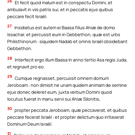
26
Et fecit quod malum est in conspectu Domini, et
ambulavit in viis patris sui, et in peccatis ejus quibus
peccare fecit Israël.
27
Insidiatus est autem ei Baasa filius Ahiæ de domo
Issachar, et percussit eum in Gebbethon, quæ est urbs
Philisthinorum : siquidem Nadab et omnis Israël obsidebant
Gebbethon.
28
Interfecit ergo illum Baasa in anno tertio Asa regis Juda,
et regnavit pro eo.
29
Cumque regnasset, percussit omnem domum
Jeroboam : non dimisit ne unam quidem animam de semine
ejus donec deleret eum, juxta verbum Domini quod
locutus fuerat in manu servi sui Ahiæ Silonitis,
30
propter peccata Jeroboam, quæ peccaverat, et quibus
peccare fecerat Israël : et propter delictum quo irritaverat
Dominum Deum Israël.
31