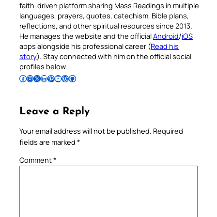
faith-driven platform sharing Mass Readings in multiple
languages, prayers, quotes, catechism, Bible plans,
reflections, and other spiritual resources since 2013.
He manages the website and the official
Android
/
iOS
apps alongside his professional career (
Read his
story
). Stay connected with him on the official social
profiles below.
Follow Pradeep on Facebook
Follow Pradeep on Instagram
Follow Pradeep on X
Follow Pradeep on LinkedIn
Follow Pradeep on Pinterest
Subscribe to Pradeep’s Youtube Channel
Follow Pradeep on WordPress
Follow Pradeep on GitHub
Leave a Reply
Your email address will not be published.
Required
fields are marked
*
Comment
*