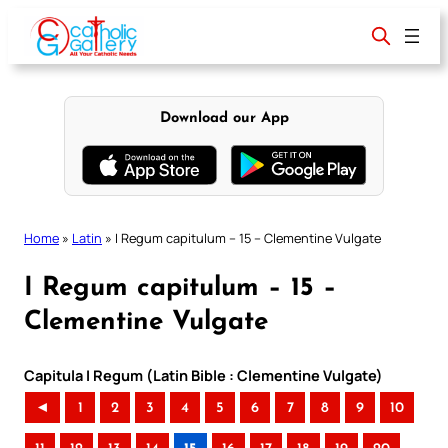
Skip
to
content
Download our App
Home
»
Latin
»
I Regum capitulum – 15 – Clementine Vulgate
I Regum capitulum – 15 –
Clementine Vulgate
Capitula I Regum (Latin Bible : Clementine Vulgate)
◄
1
2
3
4
5
6
7
8
9
10