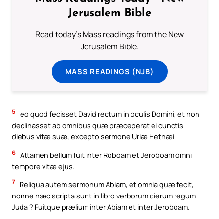
Jerusalem Bible
Read today's Mass readings from the New
Jerusalem Bible.
MASS READINGS (NJB)
5
eo quod fecisset David rectum in oculis Domini, et non
declinasset ab omnibus quæ præceperat ei cunctis
diebus vitæ suæ, excepto sermone Uriæ Hethæi.
6
Attamen bellum fuit inter Roboam et Jeroboam omni
tempore vitæ ejus.
7
Reliqua autem sermonum Abiam, et omnia quæ fecit,
nonne hæc scripta sunt in libro verborum dierum regum
Juda ? Fuitque prælium inter Abiam et inter Jeroboam.