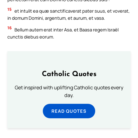
15
et intulit ea quæ sanctificaverat pater suus, et voverat,
in domum Domini, argentum, et aurum, et vasa.
16
Bellum autem erat inter Asa, et Baasa regem Israël
cunctis diebus eorum.
Catholic Quotes
Get inspired with uplifting Catholic quotes every
day.
READ QUOTES