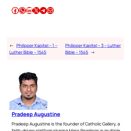
Share this article on Facebook
Share this article on WhatsApp
Share this article on LinkedIn
Share this article on X
Share this article on Telegram
Email this Article
←
Philipper Kapitel – 1 –
Philipper Kapitel – 3 – Luther
Luther Bible – 1545
Bible – 1545
→
Pradeep Augustine
Pradeep Augustine is the founder of Catholic Gallery, a
faith-driven platform sharing Mass Readings in multiple