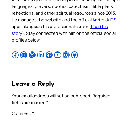
languages, prayers, quotes, catechism, Bible plans,
reflections, and other spiritual resources since 2013.
He manages the website and the official
Android
/
iOS
apps alongside his professional career (
Read his
story
). Stay connected with him on the official social
profiles below.
Follow Pradeep on Facebook
Follow Pradeep on Instagram
Follow Pradeep on X
Follow Pradeep on LinkedIn
Follow Pradeep on Pinterest
Subscribe to Pradeep’s Youtube Channel
Follow Pradeep on WordPress
Follow Pradeep on GitHub
Leave a Reply
Your email address will not be published.
Required
fields are marked
*
Comment
*