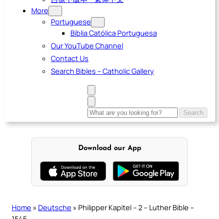
More
Portuguese
Bíblia Católica Portuguesa
Our YouTube Channel
Contact Us
Search Bibles – Catholic Gallery
Search
Search
this
website
Download our App
Home
»
Deutsche
»
Philipper Kapitel – 2 – Luther Bible –
1545