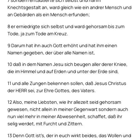
7
sondern entäußerte sich selbst und nahm
Knechtsgestalt an, ward gleich wie ein andrer Mensch und
an Gebärden als ein Mensch erfunden;
8
er erniedrigte sich selbst und ward gehorsam bis zum
Tode, ja zum Tode am Kreuz.
9
Darum hat ihn auch Gott erhöht und hat ihm einen
Namen gegeben, der über alle Namen ist,
10
daß in dem Namen Jesu sich beugen aller derer Kniee,
die im Himmel und auf Erden und unter der Erde sind,
11
und alle Zungen bekennen sollen, daß Jesus Christus
der HERR sei, zur Ehre Gottes, des Vaters.
12
Also, meine Liebsten, wie ihr allezeit seid gehorsam
gewesen, nicht allein in meiner Gegenwart sondern auch
nun viel mehr in meiner Abwesenheit, schaffet, daß ihr
selig werdet, mit Furcht und Zittern.
13
Denn Gott ist’s, der in euch wirkt beides, das Wollen und