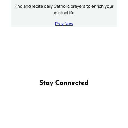
Find and recite daily Catholic prayers to enrich your
spiritual life.
Pray Now
Stay Connected
Follow us on Facebook
Follow us on Instagram
Follow us on X
Subscribe to our YouTube Channel
Follow us on WhatsApp