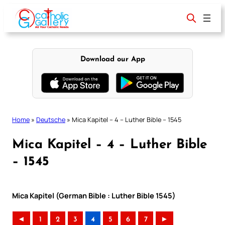
Skip
to
content
Download our App
Home
»
Deutsche
»
Mica Kapitel – 4 – Luther Bible – 1545
Mica Kapitel – 4 – Luther Bible
– 1545
Mica Kapitel (German Bible : Luther Bible 1545)
◄
1
2
3
4
5
6
7
►