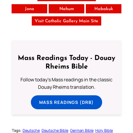
Jona
Nahum
Habakuk
Visit Catholic Gallery Main Site
Mass Readings Today - Douay
Rheims Bible
Follow today's Mass readings in the classic
Douay Rheims translation.
MASS READINGS (DRB)
Tags:
Deutsche
Deutsche Bible
German Bible
Holy Bible