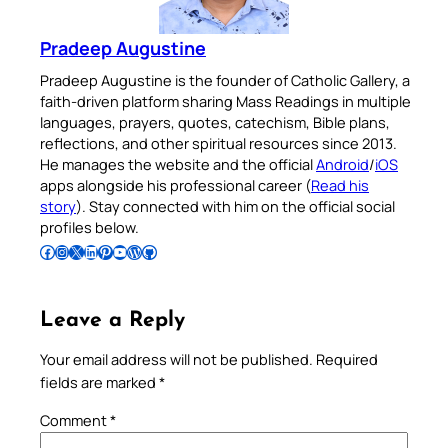
Pradeep Augustine
Pradeep Augustine is the founder of Catholic Gallery, a
faith-driven platform sharing Mass Readings in multiple
languages, prayers, quotes, catechism, Bible plans,
reflections, and other spiritual resources since 2013.
He manages the website and the official
Android
/
iOS
apps alongside his professional career (
Read his
story
). Stay connected with him on the official social
profiles below.
Follow Pradeep on Facebook
Follow Pradeep on Instagram
Follow Pradeep on X
Follow Pradeep on LinkedIn
Follow Pradeep on Pinterest
Subscribe to Pradeep’s Youtube Channel
Follow Pradeep on WordPress
Follow Pradeep on GitHub
Leave a Reply
Your email address will not be published.
Required
fields are marked
*
Comment
*