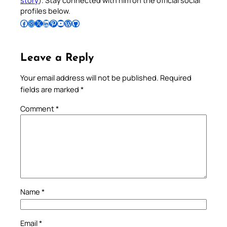
story
). Stay connected with him on the official social
profiles below.
Follow Pradeep on Facebook
Follow Pradeep on Instagram
Follow Pradeep on X
Follow Pradeep on LinkedIn
Follow Pradeep on Pinterest
Subscribe to Pradeep’s Youtube Channel
Follow Pradeep on WordPress
Follow Pradeep on GitHub
Leave a Reply
Your email address will not be published.
Required
fields are marked
*
Comment
*
Name
*
Email
*