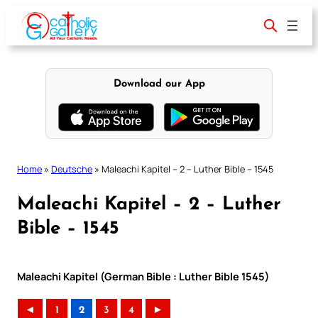
Skip
to
content
Download our App
Home
»
Deutsche
»
Maleachi Kapitel – 2 – Luther Bible – 1545
Maleachi Kapitel – 2 – Luther
Bible – 1545
Maleachi Kapitel (German Bible : Luther Bible 1545)
◄
1
2
3
4
►