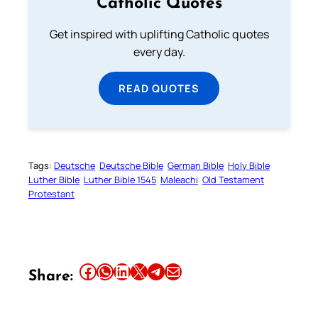
Catholic Quotes
Get inspired with uplifting Catholic quotes
every day.
READ QUOTES
Tags:
Deutsche
Deutsche Bible
German Bible
Holy Bible
Luther Bible
Luther Bible 1545
Maleachi
Old Testament
Protestant
Share this article on Facebook
Share this article on WhatsApp
Share this article on LinkedIn
Share this article on X
Share this article on Telegram
Email this Article
Share: