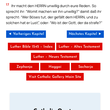
17
Ihr macht den HERRN unwillig durch eure Reden. So
sprecht ihr: “Womit machen wir ihn unwillig?” damit daß ihr
sprecht: “Wer Böses tut, der gefällt dem HERRN, und zu
solchen hat er Lust”, oder: “Wo ist der Gott, der da strafe?”
◄ Vorheriges Kapitel
Nächstes Kapitel ►
Luther Bible 1545 – Index
Luther – Altes Testament
Luther – Neues Testament
Zephanja
Haggai
Sacharja
Visit Catholic Gallery Main Site