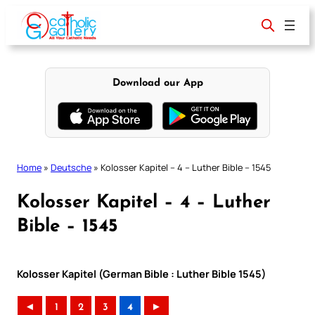
Skip
to
content
Download our App
Home
»
Deutsche
»
Kolosser Kapitel – 4 – Luther Bible – 1545
Kolosser Kapitel – 4 – Luther
Bible – 1545
Kolosser Kapitel (German Bible : Luther Bible 1545)
◄
1
2
3
4
►