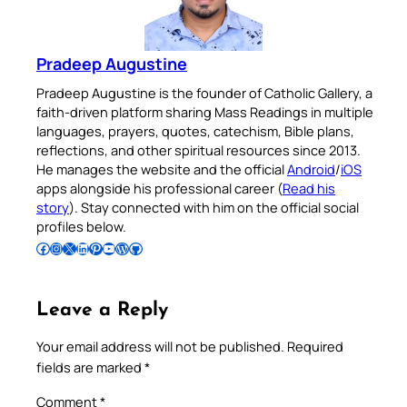
Pradeep Augustine
Pradeep Augustine is the founder of Catholic Gallery, a
faith-driven platform sharing Mass Readings in multiple
languages, prayers, quotes, catechism, Bible plans,
reflections, and other spiritual resources since 2013.
He manages the website and the official
Android
/
iOS
apps alongside his professional career (
Read his
story
). Stay connected with him on the official social
profiles below.
Follow Pradeep on Facebook
Follow Pradeep on Instagram
Follow Pradeep on X
Follow Pradeep on LinkedIn
Follow Pradeep on Pinterest
Subscribe to Pradeep’s Youtube Channel
Follow Pradeep on WordPress
Follow Pradeep on GitHub
Leave a Reply
Your email address will not be published.
Required
fields are marked
*
Comment
*