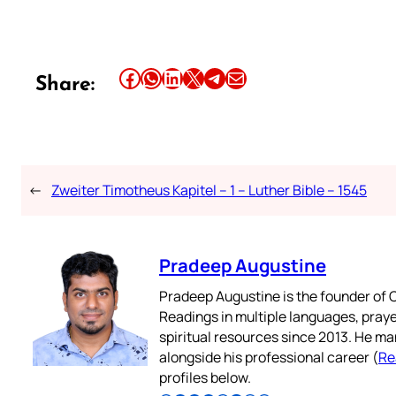
Share this article on Facebook
Share this article on WhatsApp
Share this article on LinkedIn
Share this article on X
Share this article on Telegram
Email this Article
Share:
←
Zweiter Timotheus Kapitel – 1 – Luther Bible – 1545
Pradeep Augustine
Pradeep Augustine is the founder of C
Readings in multiple languages, praye
spiritual resources since 2013. He ma
alongside his professional career (
Re
profiles below.