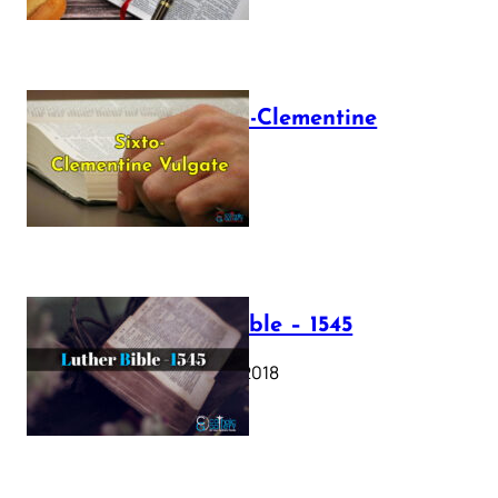
The Sixto-Clementine
Vulgate
July 12, 2025
Luther Bible – 1545
October 17, 2018