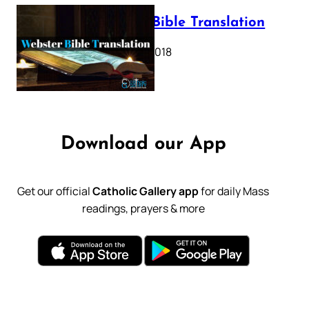
Webster Bible Translation
October 11, 2018
Download our App
Get our official
Catholic Gallery app
for daily Mass
readings, prayers & more