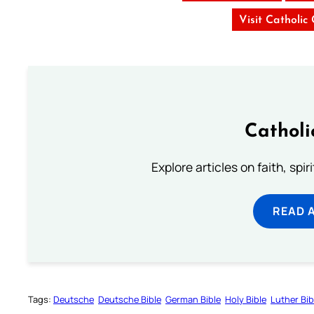
Visit Catholic
Catholi
Explore articles on faith, spi
READ 
Tags:
Deutsche
Deutsche Bible
German Bible
Holy Bible
Luther Bib