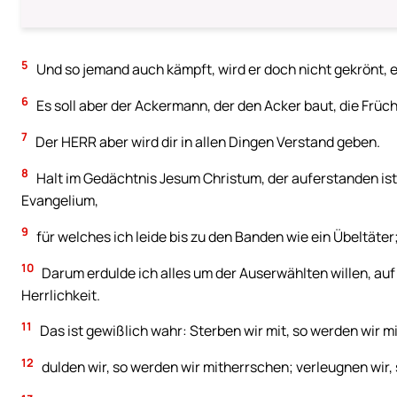
5
Und so jemand auch kämpft, wird er doch nicht gekrönt, 
6
Es soll aber der Ackermann, der den Acker baut, die Früc
7
Der HERR aber wird dir in allen Dingen Verstand geben.
8
Halt im Gedächtnis Jesum Christum, der auferstanden is
Evangelium,
9
für welches ich leide bis zu den Banden wie ein Übeltäter
10
Darum erdulde ich alles um der Auserwählten willen, auf 
Herrlichkeit.
11
Das ist gewißlich wahr: Sterben wir mit, so werden wir m
12
dulden wir, so werden wir mitherrschen; verleugnen wir,