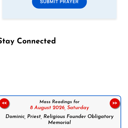
SUBMIT PRAYER
Stay Connected
on Facebook
Follow us on Instagram
Follow us on X
Subscribe to our YouTube Channel
Follow us on WhatsApp
Mass Readings for
<<
>>
8 August 2026,
Saturday
Dominic, Priest, Religious Founder Obligatory
Memorial