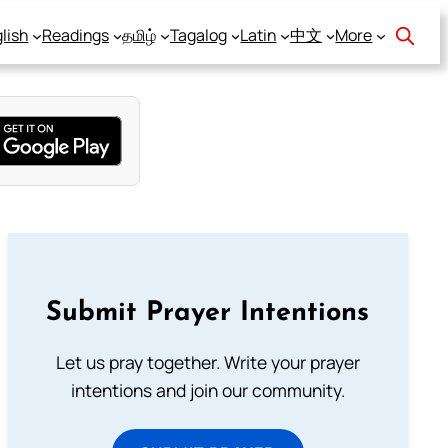
lish
Readings
தமிழ்
Tagalog
Latin
中文
More
Submit Prayer Intentions
Let us pray together. Write your prayer
intentions and join our community.