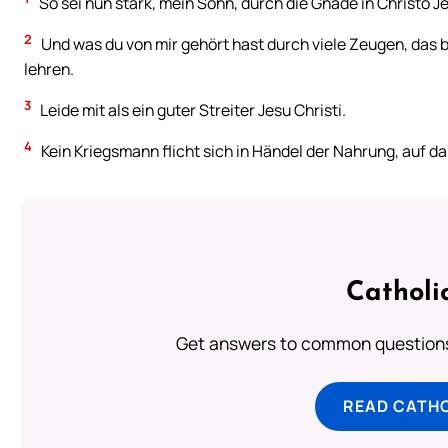
So sei nun stark, mein Sohn, durch die Gnade in Christo J
2
Und was du von mir gehört hast durch viele Zeugen, das b
lehren.
3
Leide mit als ein guter Streiter Jesu Christi.
4
Kein Kriegsmann flicht sich in Händel der Nahrung, auf d
Catholi
Get answers to common questions 
READ CATH