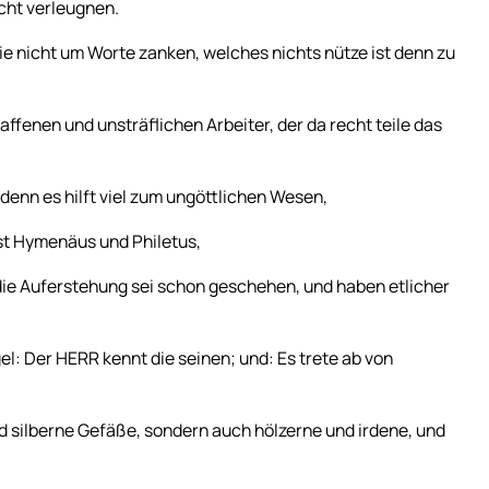
icht verleugnen.
e nicht um Worte zanken, welches nichts nütze ist denn zu
affenen und unsträflichen Arbeiter, der da recht teile das
enn es hilft viel zum ungöttlichen Wesen,
ist Hymenäus und Philetus,
die Auferstehung sei schon geschehen, und haben etlicher
l: Der HERR kennt die seinen; und: Es trete ab von
d silberne Gefäße, sondern auch hölzerne und irdene, und