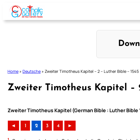
Skip
to
content
Down
Home
»
Deutsche
»
Zweiter Timotheus Kapitel – 2 – Luther Bible – 1545
Zweiter Timotheus Kapitel – 
Zweiter Timotheus Kapitel (German Bible : Luther Bible
◄
1
2
3
4
►
1