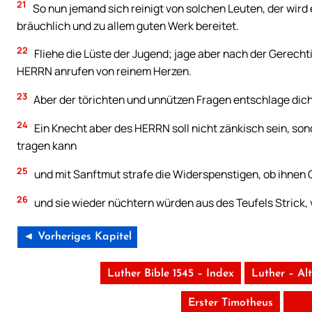
21
So nun jemand sich reinigt von solchen Leuten, der wird
bräuchlich und zu allem guten Werk bereitet.
22
Fliehe die Lüste der Jugend; jage aber nach der Gerechti
HERRN anrufen von reinem Herzen.
23
Aber der törichten und unnützen Fragen entschlage dich
24
Ein Knecht aber des HERRN soll nicht zänkisch sein, son
tragen kann
25
und mit Sanftmut strafe die Widerspenstigen, ob ihnen 
26
und sie wieder nüchtern würden aus des Teufels Strick, 
◄ Vorheriges Kapitel
Luther Bible 1545 – Index
Luther – Al
Erster Timotheus