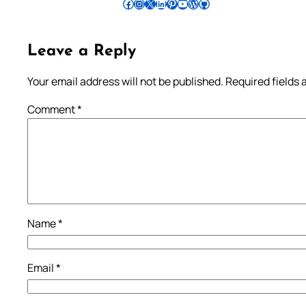
Follow Pradeep on Facebook
Follow Pradeep on Instagram
Follow Pradeep on X
Follow Pradeep on LinkedIn
Follow Pradeep on Pinterest
Subscribe to Pradeep’s Youtube Channel
Follow Pradeep on WordPress
Follow Pradeep on GitHub
Leave a Reply
Your email address will not be published.
Required fields
Comment
*
Name
*
Email
*