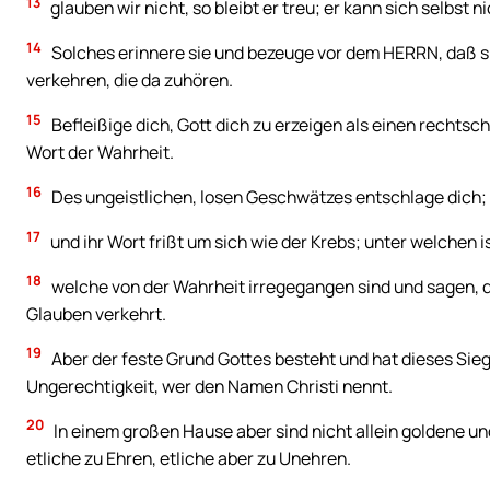
13
glauben wir nicht, so bleibt er treu; er kann sich selbst n
14
Solches erinnere sie und bezeuge vor dem HERRN, daß si
verkehren, die da zuhören.
15
Befleißige dich, Gott dich zu erzeigen als einen rechtsch
Wort der Wahrheit.
16
Des ungeistlichen, losen Geschwätzes entschlage dich; d
17
und ihr Wort frißt um sich wie der Krebs; unter welchen 
18
welche von der Wahrheit irregegangen sind und sagen, 
Glauben verkehrt.
19
Aber der feste Grund Gottes besteht und hat dieses Siege
Ungerechtigkeit, wer den Namen Christi nennt.
20
In einem großen Hause aber sind nicht allein goldene un
etliche zu Ehren, etliche aber zu Unehren.