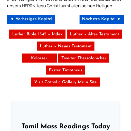
unsers HERRN Jesu Christi samt allen seinen Heiligen.
◄ Vorheriges Kapitel
Nächstes Kapitel ►
Luther Bible 1545 – Index
Luther – Altes Testament
Luther – Neues Testament
Kolosser
Zweiter Thessalonicher
Erster Timotheus
Visit Catholic Gallery Main Site
Tamil Mass Readings Today