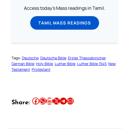
Access today's Mass readings in Tamil.
TAMIL MASS READINGS
Tags:
Deutsche
Deutsche Bible
Erster Thessalonicher
German Bible
Holy Bible
Luther Bible
Luther Bible 1545
New
Testament
Protestant
Share this article on Facebook
Share this article on WhatsApp
Share this article on LinkedIn
Share this article on X
Share this article on Telegram
Email this Article
Share: