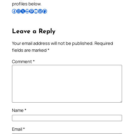
profiles below.
Follow Pradeep on Facebook
Follow Pradeep on Instagram
Follow Pradeep on X
Follow Pradeep on LinkedIn
Follow Pradeep on Pinterest
Subscribe to Pradeep’s Youtube Channel
Follow Pradeep on WordPress
Follow Pradeep on GitHub
Leave a Reply
Your email address will not be published.
Required
fields are marked
*
Comment
*
Name
*
Email
*