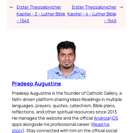
←
Erster Thessalonicher
Erster Thessalonicher
→
Kapitel – 2 – Luther Bible
Kapitel – 4 – Luther Bible
– 1545
– 1545
Pradeep Augustine
Pradeep Augustine is the founder of Catholic Gallery, a
faith-driven platform sharing Mass Readings in multiple
languages, prayers, quotes, catechism, Bible plans,
reflections, and other spiritual resources since 2013.
He manages the website and the official
Android
/
iOS
apps alongside his professional career (
Read his
story
). Stay connected with him on the official social