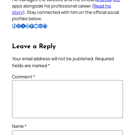
apps alongside his professional career (
Read his
story
). Stay connected with him on the official social
profiles below.
Follow Pradeep on Facebook
Follow Pradeep on Instagram
Follow Pradeep on X
Follow Pradeep on LinkedIn
Follow Pradeep on Pinterest
Subscribe to Pradeep’s Youtube Channel
Follow Pradeep on WordPress
Follow Pradeep on GitHub
Leave a Reply
Your email address will not be published.
Required
fields are marked
*
Comment
*
Name
*