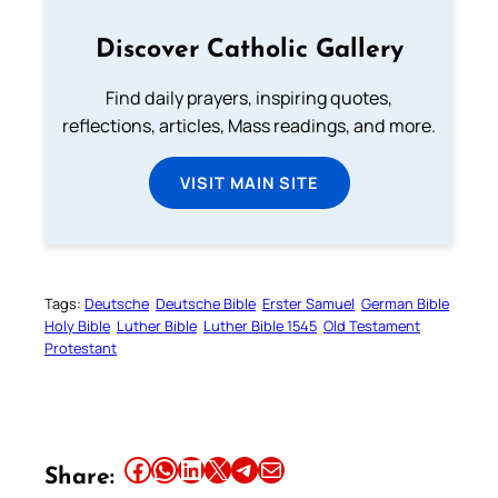
Discover Catholic Gallery
Find daily prayers, inspiring quotes,
reflections, articles, Mass readings, and more.
VISIT MAIN SITE
Tags:
Deutsche
Deutsche Bible
Erster Samuel
German Bible
Holy Bible
Luther Bible
Luther Bible 1545
Old Testament
Protestant
Share this article on Facebook
Share this article on WhatsApp
Share this article on LinkedIn
Share this article on X
Share this article on Telegram
Email this Article
Share: