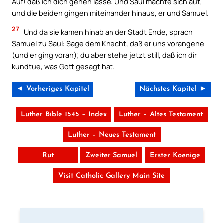
Auf! daß ich dich gehen lasse. Und Saul machte sich auf,
und die beiden gingen miteinander hinaus, er und Samuel.
27
Und da sie kamen hinab an der Stadt Ende, sprach
Samuel zu Saul: Sage dem Knecht, daß er uns vorangehe
(und er ging voran); du aber stehe jetzt still, daß ich dir
kundtue, was Gott gesagt hat.
◄ Vorheriges Kapitel
Nächstes Kapitel ►
Luther Bible 1545 – Index
Luther – Altes Testament
Luther – Neues Testament
Rut
Zweiter Samuel
Erster Koenige
Visit Catholic Gallery Main Site