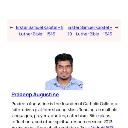
←
Erster Samuel Kapitel – 8
Erster Samuel Kapitel –
→
– Luther Bible – 1545
10 – Luther Bible – 1545
Pradeep Augustine
Pradeep Augustine is the founder of Catholic Gallery, a
faith-driven platform sharing Mass Readings in multiple
languages, prayers, quotes, catechism, Bible plans,
reflections, and other spiritual resources since 2013.
He manages the website and the official
Android
/
iOS