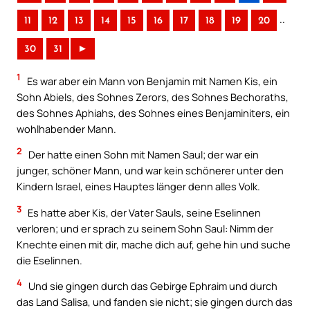
..
11
12
13
14
15
16
17
18
19
20
30
31
►
1
Es war aber ein Mann von Benjamin mit Namen Kis, ein
Sohn Abiels, des Sohnes Zerors, des Sohnes Bechoraths,
des Sohnes Aphiahs, des Sohnes eines Benjaminiters, ein
wohlhabender Mann.
2
Der hatte einen Sohn mit Namen Saul; der war ein
junger, schöner Mann, und war kein schönerer unter den
Kindern Israel, eines Hauptes länger denn alles Volk.
3
Es hatte aber Kis, der Vater Sauls, seine Eselinnen
verloren; und er sprach zu seinem Sohn Saul: Nimm der
Knechte einen mit dir, mache dich auf, gehe hin und suche
die Eselinnen.
4
Und sie gingen durch das Gebirge Ephraim und durch
das Land Salisa, und fanden sie nicht; sie gingen durch das