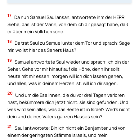
17
Da nun Samuel Saul ansah, antwortete ihm der HERR:
Siehe, das ist der Mann, von dem ich dir gesagt habe, daß
er über mein Volk herrsche.
18
Da trat Saul zu Samuel unter dem Tor und sprach: Sage
mir, wo ist hier des Sehers Haus?
19
Samuel antwortete Saul wieder und sprach: Ich bin der
Seher. Gehe vor mir hinauf auf die Höhe, denn ihr sollt
heute mit mir essen; morgen will ich dich lassen gehen,
und alles, was in deinem Herzen ist, will ich dir sagen.
20
Und um die Eselinnen, die du vor drei Tagen verloren
hast, bekümmere dich jetzt nicht: sie sind gefunden. Und
wes wird sein alles, was das Beste ist in Israel? Wird’s nicht
dein und deines Vaters ganzen Hauses sein?
21
Saul antwortete: Bin ich nicht ein Benjamiter und von
einem der geringsten Stämme Israels, und mein