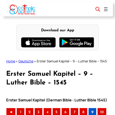
Skip
to
content
Download our App
Home
»
Deutsche
»
Erster Samuel Kapitel – 9 – Luther Bible – 1545
Erster Samuel Kapitel – 9 –
Luther Bible – 1545
Erster Samuel Kapitel (German Bible : Luther Bible 1545)
◄
1
2
3
4
5
6
7
8
9
10