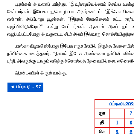
யூதர்கள் அவரைப் பார்த்து, “இவற்றையெல்லாம் செய்ய உமக்க
கேட்டார்கள். இயேசு மறுமொழியாக அவர்களிடம், “இக்கோவிலை இட
என்றார். அப்போது யூதர்கள், “இந்தக் கோவிலைக் கட்ட நாற்
எழுப்பிவிடுவீரோ?” என்று கேட்டார்கள். ஆனால் அவர் தம் 
எழுப்பப்பட்டபோது அவருடைய சீடர் அவர் இவ்வாறு சொல்லியிருந்தத
பாஸ்கா விழாவின்போது இயேசு எருசலேமில் இருந்த வேளையில
நம்பிக்கை வைத்தனர். ஆனால் இயேசு அவர்களை நம்பிவிடவில்ல
பற்றி அவருக்கு யாரும் எடுத்துச்சொல்லத் தேவையில்லை. ஏனெனில்
ஆண்டவரின் அருள்வாக்கு.
◄ பிப்ரவரி – 27
பிப்ரவரி-20
ஞா
7
தி
1
8
செ
2
9