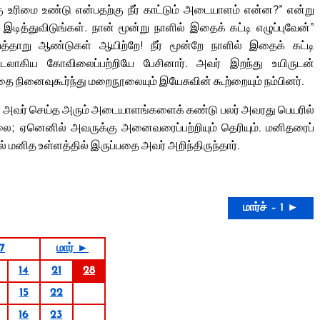
ு உரிமை உண்டு என்பதற்கு நீர் காட்டும் அடையாளம் என்ன?” என்று
ித்துவிடுங்கள். நான் மூன்று நாளில் இதைக் கட்டி எழுப்புவேன்”
பத்தாறு ஆண்டுகள் ஆயிற்றே! நீர் மூன்றே நாளில் இதைக் கட்டி
உடலாகிய கோவிலைப்பற்றியே பேசினார். அவர் இறந்து உயிருடன்
ை நினைவுகூர்ந்து மறைநூலையும் இயேசுவின் கூற்றையும் நம்பினர்.
் அவர் செய்த அரும் அடையாளங்களைக் கண்டு பலர் அவரது பெயரில்
ை; ஏனெனில் அவருக்கு அனைவரைப்பற்றியும் தெரியும். மனிதரைப்
 மனித உள்ளத்தில் இருப்பதை அவர் அறிந்திருந்தார்.
மார்ச் – 1 ►
27
மார் ►
14
21
28
15
22
16
23