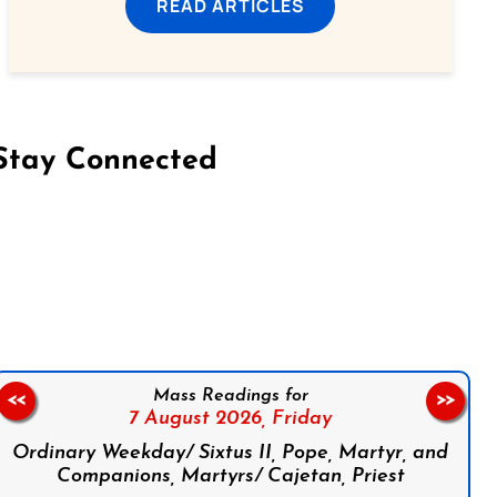
READ ARTICLES
Stay Connected
on Facebook
Follow us on Instagram
Follow us on X
Subscribe to our YouTube Channel
Follow us on WhatsApp
Mass Readings for
<<
>>
7 August 2026,
Friday
Ordinary Weekday/ Sixtus II, Pope, Martyr, and
Companions, Martyrs/ Cajetan, Priest