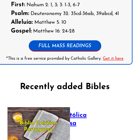
First:
Nahum 2: 1, 3; 3: 1-3, 6-7
Psalm:
Deuteronomy 32: 35cd-36ab, 39abcd, 41
Alleluia:
Matthew 5: 10
Gospel:
Matthew 16: 24-28
FULL MASS READINGS
*This is a free service provided by Catholic Gallery.
Get it here
Recently added Bibles
Bíblia Católica
Portuguesa
July 16, 2025