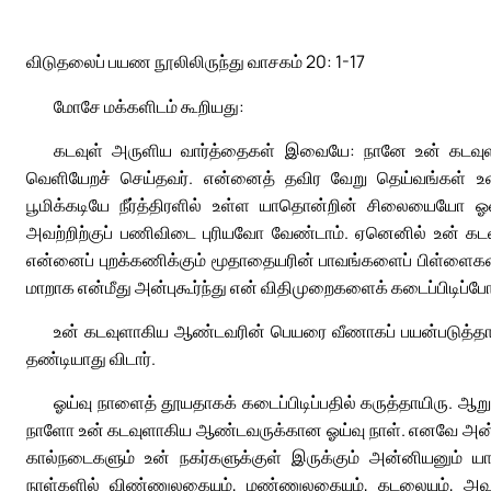
விடுதலைப் பயண நூலிலிருந்து வாசகம் 20: 1-17
மோசே மக்களிடம் கூறியது:
கடவுள் அருளிய வார்த்தைகள் இவையே: நானே உன் கடவுளா
வெளியேறச் செய்தவர். என்னைத் தவிர வேறு தெய்வங்கள் உன
பூமிக்கடியே நீர்த்திரளில் உள்ள யாதொன்றின் சிலையைய
அவற்றிற்குப் பணிவிடை புரியவோ வேண்டாம். ஏனெனில் உன் கட
என்னைப் புறக்கணிக்கும் மூதாதையரின் பாவங்களைப் பிள்ளைகள் ம
மாறாக என்மீது அன்புகூர்ந்து என் விதிமுறைகளைக் கடைப்பிடிப்போ
உன் கடவுளாகிய ஆண்டவரின் பெயரை வீணாகப் பயன்படுத்த
தண்டியாது விடார்.
ஓய்வு நாளைத் தூயதாகக் கடைப்பிடிப்பதில் கருத்தாயிரு. ஆ
நாளோ உன் கடவுளாகிய ஆண்டவருக்கான ஓய்வு நாள். எனவே அன்று 
கால்நடைகளும் உன் நகர்களுக்குள் இருக்கும் அன்னியனும்
நாள்களில் விண்ணுலகையும், மண்ணுலகையும், கடலையும், அவற்