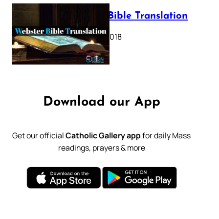
Webster Bible Translation
October 11, 2018
Download our App
Get our official
Catholic Gallery app
for daily Mass
readings, prayers & more