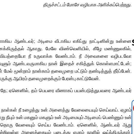
திருச்சட்டம் மோசே வழியாக அளிக்கப்பெற்றது.
கிய ஆண்டவர்; அடிமை வீடாகிய எகிப்து நாட்டினின்று உன்னை
க்கிருத்தல் ஆகாது. மேலே விண்வெளியில், கீழே மண்ணுலகில்,
ோ ஓவியத்தையோ நீ உருவாக்க வேண்டாம். நீ அவைகளை வழிபடவோ
வுளும் ஆண்டவருமாகிய நான் இதைச் சகித்துக் கொள்ளமாட்டேன்;
Follow us 
ேல் மூன்றாம் நான்காம் தலைமுறை மட்டும் தண்டித்துத் தீர்ப்பேன்.
ருக்கு ஆயிரம் தலைமுறைக்கும் பேரன்பு காட்டுவேன்.
ாதே; ஏனெனில், தம் பெயரை வீணாகப் பயன்படுத்துபவரை ஆண்டவர்
று நாள்கள் நீ உழைத்து உன் அனைத்து வேலையையும் செய்வாய். ஏழாம்
நீயும் உன் மகனும் மகளும் உன் அடிமையும் அடிமைப் பெண்ணும் உன்
 யாதொரு வேலையும் செய்ய வேண்டாம். ஏனெனில், ஆண்டவர் ஆறு
றிலுள்ள அனைத்தையும் படைத்து ஏழாம் நாளில் ஓய்ந்திருந்தார்.