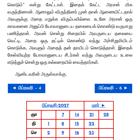
கொடும்” என்று கேட்டாள். இதைக் கேட்ட அரசன் மிக
வருந்தினான். ஆனாலும் விருந்தினர் முன் தான் ஆணையிட்டதால்
அவளுக்கு அதை மறுக்க விரும்பவில்லை. உடனே அரசன் ஒரு
காவலனை அனுப்பி யோவானுடைய தலையைக் கொண்டு வருமாறு
பணித்தான். அவன் சென்று சிறையில் அவருடைய தலையை
வெட்டி, அதை ஒரு தட்டில் கொண்டு வந்து அச்சிறுமியிடம்
கொடுக்க, அவளும் அதைத் தன் தாயிடம் கொடுத்தாள். இதைக்
கேள்வியுற்ற யோவானுடைய சீடர்கள் வந்து அவருடைய உடலை
எடுத்துச் சென்று ஒரு கல்லறையில் வைத்தார்கள்.
ஆண்டவரின் அருள்வாக்கு.
◄ பிப்ரவரி – 4
பிப்ரவரி – 6 ►
பிப்ரவரி-2027
மார் ►
ஞா
7
14
21
28
தி
1
8
15
22
செ
2
9
16
23