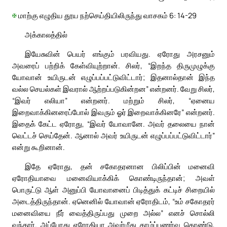
✠
மாற்கு எழுதிய தூய நற்செய்தியிலிருந்து வாசகம் 6: 14-29
அக்காலத்தில்
இயேசுவின் பெயர் எங்கும் பரவியது. ஏரோது அரசனும்
அவரைப் பற்றிக் கேள்வியுற்றான். சிலர், “இறந்த திருமுழுக்கு
யோவான் உயிருடன் எழுப்பப்பட்டுவிட்டார்; இதனால்தான் இந்த
வல்ல செயல்கள் இவரால் ஆற்றப்படுகின்றன” என்றனர். வேறு சிலர்,
“இவர் எலியா” என்றனர். மற்றும் சிலர், “ஏனைய
இறைவாக்கினரைப்போல் இவரும் ஓர் இறைவாக்கினரே” என்றனர்.
இதைக் கேட்ட ஏரோது, “இவர் யோவானே. அவர் தலையை நான்
வெட்டச் செய்தேன். ஆனால் அவர் உயிருடன் எழுப்பப்பட்டுவிட்டார்”
என்று கூறினான்.
இதே ஏரோது, தன் சகோதரனான பிலிப்பின் மனைவி
ஏரோதியாவை மனைவியாக்கிக் கொண்டிருந்தான்; அவள்
பொருட்டு ஆள் அனுப்பி யோவானைப் பிடித்துக் கட்டிச் சிறையில்
அடைத்திருந்தான். ஏனெனில் யோவான் ஏரோதிடம், “உம் சகோதரர்
மனைவியை நீர் வைத்திருப்பது முறை அல்ல” எனச் சொல்லி
வந்தார். அப்போது ஏரோதியா அவர்மீது காழ்ப்புணர்வு கொண்டு,