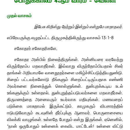
பொதுக்காலம் 4ஆம் வாரம் – வெள்ளி
முதல் வாசகம்
இயேசு கிறிஸ்து நேற்றும் இன்றும் என்றுமே மாறாதவர்.
எபிரேயருக்கு எழுதப்பட்ட திருமுகத்திலிருந்து வாசகம் 13: 1-8
சகோதரர் சகோதரிகளே,
சகோதர அன்பில் நிலைத்திருங்கள். அன்னியரை வரவேற்று
விருந்தோம்ப மறவாதீர்கள். இவ்வாறு விருந்தோம்பியதால் சிலர்
தாங்கள் அறியாமலே வானதூதர்களை மகிழ்ச்சிப்படுத்தியதுண்டு.
சிறைப் பட்டவர்களோடு நீங்களும் சிறைப்பட்டிருப்பதாக எண்ணி
அவர்களை நினைத்துக் கொள்ளுங்கள். துன்புறக்கூடிய உடல்
உங்களுக்கும் உள்ளதால், துன்புறுத்தப்படுபவர்களை மறவாதீர்கள்.
திருமணத்தை அனைவரும் உயர்வாக மதியுங்கள். மணவறைப்
படுக்கை மாசுறாமல் இருக்கட்டும். காமுகரும் விபசாரத்தில்
ஈடுபடுவோரும் கடவுளின் தீர்ப்புக்கு ஆளாவர். பொருளாசையை
விலக்கி வாழுங்கள். உள்ளதே போதும் என்று இருங்கள். ஏனெனில்,
“நான் ஒருபோதும் உன்னைக் கைவிட மாட்டேன்! உன்னை விட்டு