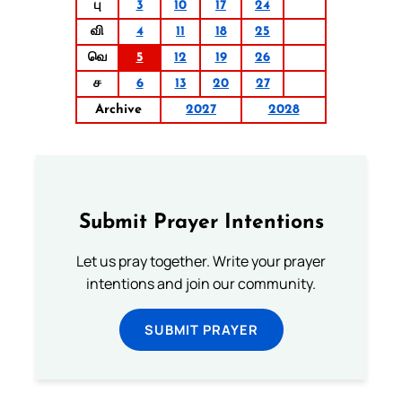
பு
3
10
17
24
வி
4
11
18
25
வெ
5
12
19
26
ச
6
13
20
27
Archive
2027
2028
Submit Prayer Intentions
Let us pray together. Write your prayer
intentions and join our community.
SUBMIT PRAYER