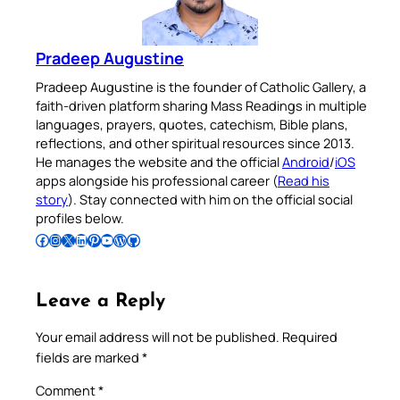
Pradeep Augustine
Pradeep Augustine is the founder of Catholic Gallery, a
faith-driven platform sharing Mass Readings in multiple
languages, prayers, quotes, catechism, Bible plans,
reflections, and other spiritual resources since 2013.
He manages the website and the official
Android
/
iOS
apps alongside his professional career (
Read his
story
). Stay connected with him on the official social
profiles below.
Follow Pradeep on Facebook
Follow Pradeep on Instagram
Follow Pradeep on X
Follow Pradeep on LinkedIn
Follow Pradeep on Pinterest
Subscribe to Pradeep’s Youtube Channel
Follow Pradeep on WordPress
Follow Pradeep on GitHub
Leave a Reply
Your email address will not be published.
Required
fields are marked
*
Comment
*