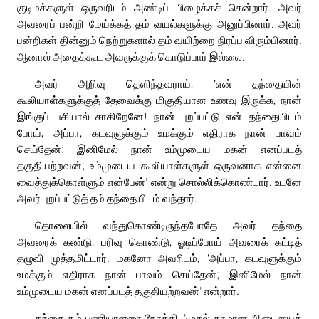
குடிமக்களுள் ஒருவரிடம் அண்டிப் பிழைக்கச் சென்றார். அவர்
அவரைப் பன்றி மேய்க்கத் தம் வயல்களுக்கு அனுப்பினார். அவர்
பன்றிகள் தின்னும் நெற்றுகளால் தம் வயிற்றை நிரப்ப விரும்பினார்.
ஆனால் அதைக்கூட அவருக்குக் கொடுப்பார் இல்லை.
அவர் அறிவு தெளிந்தவராய், ‘என் தந்தையின்
கூலியாள்களுக்குத் தேவைக்கு மிகுதியான உணவு இருக்க, நான்
இங்குப் பசியால் சாகிறேனே! நான் புறப்பட்டு என் தந்தையிடம்
போய், அப்பா, கடவுளுக்கும் உமக்கும் எதிராக நான் பாவம்
செய்தேன்; இனிமேல் நான் உம்முடைய மகன் எனப்படத்
தகுதியற்றவன்; உம்முடைய கூலியாள்களுள் ஒருவனாக என்னை
வைத்துக்கொள்ளும் என்பேன்’ என்று சொல்லிக்கொண்டார். உடனே
அவர் புறப்பட்டுத் தம் தந்தையிடம் வந்தார்.
தொலையில் வந்துகொண்டிருந்தபோதே அவர் தந்தை
அவரைக் கண்டு, பரிவு கொண்டு, ஓடிப்போய் அவரைக் கட்டித்
தழுவி முத்தமிட்டார். மகனோ அவரிடம், ‘அப்பா, கடவுளுக்கும்
உமக்கும் எதிராக நான் பாவம் செய்தேன்; இனிமேல் நான்
உம்முடைய மகன் எனப்படத் தகுதியற்றவன்’ என்றார்.
தந்தை தம் பணியாளரை நோக்கி, ‘முதல் தரமான ஆடையைக்