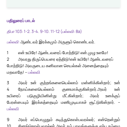
பதிலுரைப் பாடல்
திபா 103: 1-2. 3-4. 9-10. 11-12 (பல்லவி: 8a)
பல்லவி:
ஆண்டவர் இரக்கமும் அருளும் கொண்டவர்.
1
என் உயிரே! ஆண்டவரைப் போற்றிடு! என் முழு உளமே!
2
அவரது திருப்பெயரை ஏத்திடு!
என் உயிரே! ஆண்டவரைப்
போற்றிடு! அவருடைய கனிவான செயல்கள் அனைத்தையும்
மறவாதே! –
பல்லவி
3
அவர் உன் குற்றங்களையெல்லாம் மன்னிக்கின்றார்; உன்
4
நோய்களையெல்லாம் குணமாக்குகின்றார்.
அவர் உன்
உயிரைப் படுகுழியினின்று மீட்கின்றார்; அவர் உனக்குப்
பேரன்பையும் இரக்கத்தையும் மணிமுடியாகச் சூட்டுகின்றார். –
பல்லவி
9
அவர் எப்பொழுதும் கடிந்துகொள்பவரல்லர்; என்றென்றும்
10
சினங்கொள்பவரல்லர்.
அவர் நம் பாவங்களுக்கு ஏற்ப நம்மை