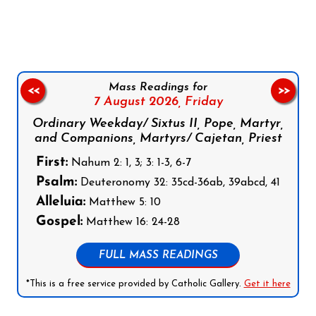
Follow us on Facebook
Follow us on Instagram
Follow us on X
Subscribe to our YouTube Channel
Follow us on WhatsApp
Mass Readings for
<<
>>
7 August 2026,
Friday
Ordinary Weekday/ Sixtus II, Pope, Martyr,
and Companions, Martyrs/ Cajetan, Priest
First:
Nahum 2: 1, 3; 3: 1-3, 6-7
Psalm:
Deuteronomy 32: 35cd-36ab, 39abcd, 41
Alleluia:
Matthew 5: 10
Gospel:
Matthew 16: 24-28
FULL MASS READINGS
*This is a free service provided by Catholic Gallery.
Get it here