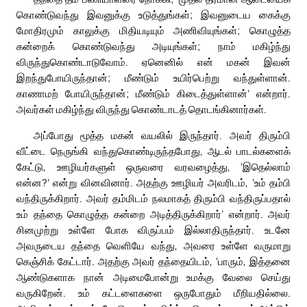
கொண்டுவந்து இவனுக்கு உடுத்துங்கள்; இவனுடைய கைக்கு
மோதிரமும் காலுக்கு மிதியடியும் அணிவியுங்கள்; கொழுத்த
கன்றைக் கொண்டுவந்து அடியுங்கள்; நாம் மகிழ்ந்து
விருந்துகொண்டாடுவோம். ஏனெனில் என் மகன் இவன்
இறந்துபோயிருந்தான்; மீண்டும் உயிர்பெற்று வந்துள்ளான்.
காணாமற் போயிருந்தான்; மீண்டும் கிடைத்துள்ளான்’ என்றார்.
அவர்கள் மகிழ்ந்து விருந்து கொண்டாடத் தொடங்கினார்கள்.
அப்போது மூத்த மகன் வயலில் இருந்தார். அவர் திரும்பி
வீட்டை நெருங்கி வந்துகொண்டிருந்தபோது, ஆடல் பாடல்களைக்
கேட்டு, ஊழியர்களுள் ஒருவரை வரவழைத்து, ‘இதெல்லாம்
என்ன?’ என்று வினவினார். அதற்கு ஊழியர் அவரிடம், ‘உம் தம்பி
வந்திருக்கிறார். அவர் தம்மிடம் நலமாகத் திரும்பி வந்திருப்பதால்
உம் தந்தை கொழுத்த கன்றை அடித்திருக்கிறார்’ என்றார். அவர்
சினமுற்று உள்ளே போக விருப்பம் இல்லாதிருந்தார். உடனே
அவருடைய தந்தை வெளியே வந்து, அவரை உள்ளே வருமாறு
கெஞ்சிக் கேட்டார். அதற்கு அவர் தந்தையிடம், ‘பாரும், இத்தனை
ஆண்டுகளாக நான் அடிமைபோன்று உமக்கு வேலை செய்து
வருகிறேன். உம் கட்டளைகளை ஒருபோதும் மீறியதில்லை.