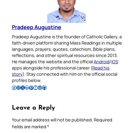
Pradeep Augustine
Pradeep Augustine is the founder of Catholic Gallery, a
faith-driven platform sharing Mass Readings in multiple
languages, prayers, quotes, catechism, Bible plans,
reflections, and other spiritual resources since 2013.
He manages the website and the official
Android
/
iOS
apps alongside his professional career (
Read his
story
). Stay connected with him on the official social
profiles below.
Follow Pradeep on Facebook
Follow Pradeep on Instagram
Follow Pradeep on X
Follow Pradeep on LinkedIn
Follow Pradeep on Pinterest
Subscribe to Pradeep’s Youtube Channel
Follow Pradeep on WordPress
Follow Pradeep on GitHub
Leave a Reply
Your email address will not be published.
Required
fields are marked
*