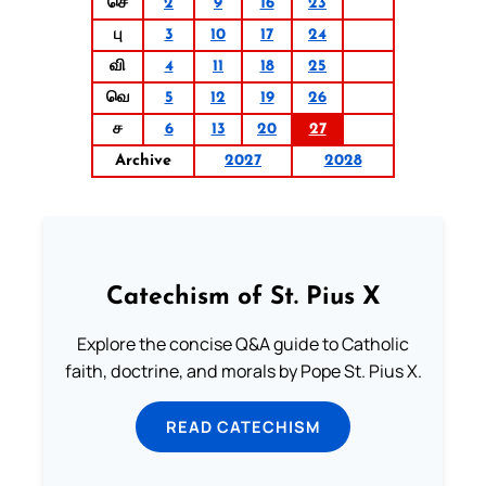
செ
2
9
16
23
பு
3
10
17
24
வி
4
11
18
25
வெ
5
12
19
26
ச
6
13
20
27
Archive
2027
2028
Catechism of St. Pius X
Explore the concise Q&A guide to Catholic
faith, doctrine, and morals by Pope St. Pius X.
READ CATECHISM