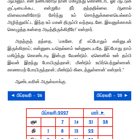
ஆயினும், என் நண்பரோடு நான் மகிழ்ந்து கொண்டாட ஓர் ஆட்டுக்
குட்டியைக்கூட என்றுமே நீர் தந்ததில்லை. ஆனால்
விலைமகளிரோடு சேர்ந்து உம் சொத்துக்களையெல்லாம்
அழித்துவிட்ட இந்த உம் மகன் திரும்பி வந்தவுடனே, இவனுக்காகக்
கொழுத்த கன்றை அடித்திருக்கிறீரே!’ என்றார்.
அதற்குத் தந்தை, ‘மகனே, நீ எப்போதும் என்னுடன்
இருக்கிறாய்; என்னுடையதெல்லாம் உன்னுடையதே. இப்போது நாம்
மகிழ்ந்து கொண்டாடி இன்புற வேண்டும். ஏனெனில் உன் தம்பி
இவன் இறந்து போயிருந்தான்; மீண்டும் உயிர்பெற்றுள்ளான்.
காணாமற் போயிருந்தான்; மீண்டும் கிடைத்துள்ளான்’ என்றார்.”
ஆண்டவரின் அருள்வாக்கு.
◄ பிப்ரவரி – 26
பிப்ரவரி – 28 ►
பிப்ரவரி-2027
மார் ►
ஞா
7
14
21
28
தி
1
8
15
22