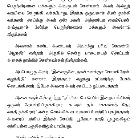
பெருந்திரளான மக்களும் அவருடன் சென்றனர். அவர் அவ்வூர்
வாயிலை நெருங்கி வந்தபோது, இறந்த ஒருவரைச் சிலர் தூக்கி
வந்தனர். தாய்க்கு அவர் ஒரே மகன்; அத்தாயோ கைம்பெண்.
அவ்வூரைச் சேர்ந்த பெருந்திரளான மக்களும் அவரோடு
இருந்தனர்.
அவரைக் கண்ட ஆண்டவர், அவர்மீது பரிவு கொண்டு,
“அழாதீர்” என்றார். அருகில் சென்று பாடையைத் தொட்டார்.
அதைத் தூக்கிச் சென்றவர்கள் நின்றார்கள்.
அப்பொழுது அவர், “இளைஞனே, நான் உனக்குச் சொல்கிறேன்,
எழுந்திடு” என்றார். இறந்தவர் எழுந்து உட்கார்ந்து பேசத்
தொடங்கினார். இயேசு அவரை அவர் தாயிடம் ஒப்படைத்தார்.
அனைவரும் அச்சமுற்று, “நம்மிடையே பெரிய இறைவாக்கினர்
ஒருவர் தோன்றியிருக்கிறார். கடவுள் தம் மக்களைத் தேடி
வந்திருக்கிறார்” என்று சொல்லிக் கடவுளைப் போற்றிப் புகழ்ந்தனர்.
அவரைப் பற்றிய இந்தச் செய்தி யூதேயா நாடு முழுவதிலும்
சுற்றியுள்ள பகுதிகளிலும் பரவியது.
ஆண்டவரின் அருள்வாக்கு.