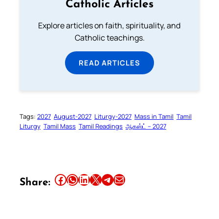
Catholic Articles
Explore articles on faith, spirituality, and
Catholic teachings.
READ ARTICLES
Tags:
2027
August-2027
Liturgy-2027
Mass in Tamil
Tamil
Liturgy
Tamil Mass
Tamil Readings
ஆகஸ்ட் – 2027
Share this article on Facebook
Share this article on WhatsApp
Share this article on LinkedIn
Share this article on X
Share this article on Telegram
Email this Article
Share: