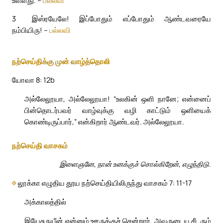
3
இஸ்ரயேலே! இப்போதும் எப்போதும் ஆண்டவரையே
நம்பியிரு! –
பல்லவி
நற்செய்திக்கு முன் வாழ்த்தொலி
யோவா 8: 12b
அல்லேலூயா, அல்லேலூயா! “உலகின் ஒளி நானே; என்னைப்
பின்தொடர்பவர் வாழ்வுக்கு வழி காட்டும் ஒளியைக்
கொண்டிருப்பார்,” என்கிறார் ஆண்டவர். அல்லேலூயா.
நற்செய்தி வாசகம்
இளைஞனே, நான் உனக்குச் சொல்கிறேன், எழுந்திடு.
✠
லூக்கா எழுதிய தூய நற்செய்தியிலிருந்து வாசகம் 7: 11-17
அக்காலத்தில்
இயேசு நயீன் என்னும் ஊருக்குச் சென்றார். அவருடைய சீடரும்