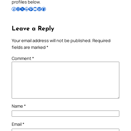
profiles below.
Follow Pradeep on Facebook
Follow Pradeep on Instagram
Follow Pradeep on X
Follow Pradeep on LinkedIn
Follow Pradeep on Pinterest
Subscribe to Pradeep’s Youtube Channel
Follow Pradeep on WordPress
Follow Pradeep on GitHub
Leave a Reply
Your email address will not be published.
Required
fields are marked
*
Comment
*
Name
*
Email
*