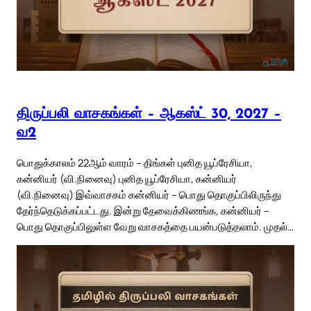
திருப்பலி வாசகங்கள் – ஆகஸ்ட் 30, 2027 –
வ2
பொதுக்காலம் 22ஆம் வாரம் – திங்கள் புனித யூப்ரேசியா,
கன்னியர் (வி.நினைவு) புனித யூப்ரேசியா, கன்னியர்
(வி.நினைவு) இவ்வாசகம் கன்னியர் – பொது தொகுப்பிலிருந்து
தேர்ந்தெடுக்கப்பட்டது. இன்று தேவைக்கிணங்க, கன்னியர் –
பொது தொகுப்பிலுள்ள வேறு வாசகத்தை பயன்படுத்தலாம். முதல்…