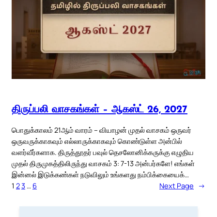
திருப்பலி வாசகங்கள் – ஆகஸ்ட் 26, 2027
பொதுக்காலம் 21ஆம் வாரம் – வியாழன் முதல் வாசகம் ஒருவர்
ஒருவருக்காகவும் எல்லாருக்காகவும் கொண்டுள்ள அன்பில்
வளர்வீர்களாக. திருத்தூதர் பவுல் தெசலோனிக்கருக்கு எழுதிய
முதல் திருமுகத்திலிருந்து வாசகம் 3: 7-13 அன்பர்களே! எங்கள்
இன்னல் இடுக்கண்கள் நடுவிலும் உங்களது நம்பிக்கையைக்…
1
2
3
…
6
Next Page
→