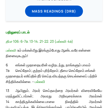
MASS READINGS (DRB)
பதிலுரைப் பாடல்
திபா 106: 6-7a. 13-14. 21-22. 23 (பல்லவி: 4a)
பல்லவி:
உம் மக்கள்மீது இரங்கும்போது ஆண்டவரே என்னை
நினைவுகூரும்!
6
எங்கள் மூதாதையரின் வழிநடந்து, நாங்களும் பாவம்
7a
செய்தோம்; குற்றம் புரிந்தோம்; தீமை செய்தோம்.
எங்கள்
மூதாதையர் எகிப்தில் நீர் செய்த வியத்தகு செயல்களைப் பற்றிச்
சிந்திக்கவில்லை. –
பல்லவி
13
ஆயினும், அவர் செய்தவற்றை அவர்கள் விரைவிலேயே
மறந்துவிட்டார்கள்; அவரது அறிவுரைக்காக அவர்கள்
14
காத்திருக்கவில்லை.
பாலை நிலத்தில் அவர்கள்
பெருவிருப்புக்கு இடங்கொடுத்தார்கள். பாழ்வெளியில் அவர்கள்