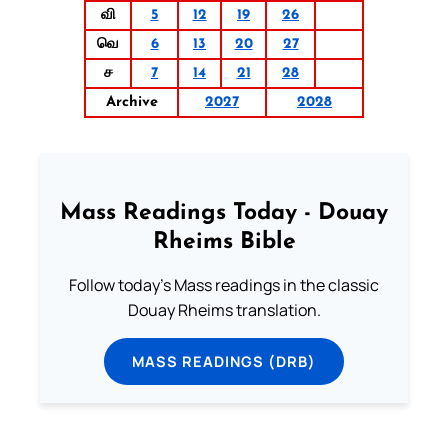
வி
5
12
19
26
வெ
6
13
20
27
ச
7
14
21
28
Archive
2027
2028
Mass Readings Today - Douay
Rheims Bible
Follow today's Mass readings in the classic
Douay Rheims translation.
MASS READINGS (DRB)