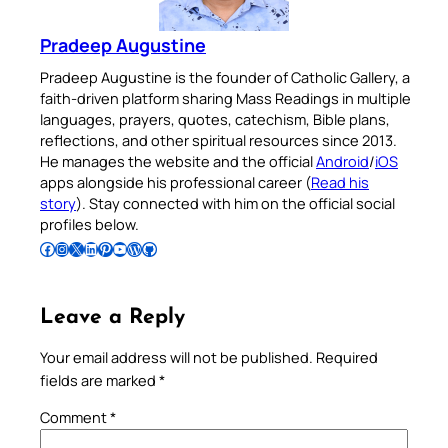
Pradeep Augustine
Pradeep Augustine is the founder of Catholic Gallery, a
faith-driven platform sharing Mass Readings in multiple
languages, prayers, quotes, catechism, Bible plans,
reflections, and other spiritual resources since 2013.
He manages the website and the official
Android
/
iOS
apps alongside his professional career (
Read his
story
). Stay connected with him on the official social
profiles below.
Follow Pradeep on Facebook
Follow Pradeep on Instagram
Follow Pradeep on X
Follow Pradeep on LinkedIn
Follow Pradeep on Pinterest
Subscribe to Pradeep’s Youtube Channel
Follow Pradeep on WordPress
Follow Pradeep on GitHub
Leave a Reply
Your email address will not be published.
Required
fields are marked
*
Comment
*