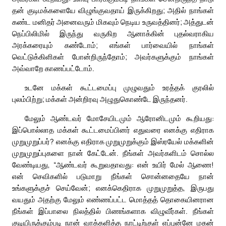
தன் குடிமக்களையே விழுங்குவதாய் இருக்கிறது; அதில் நாங்கள்
கண்ட மனிதர் அனைவரும் மிகவும் நெடிய உருவத்தினர்; அத்துடன்
நெப்பிலிமில் இருந்து வருகிற ஆனாக்கின் புதல்வராகிய
அரக்கரையும் கண்டோம்; எங்கள் பார்வையில் நாங்கள்
வெட்டுக்கிளிகள் போன்றிருந்தோம்; அவர்களுக்கும் நாங்கள்
அவ்வாறே காணப்பட்டோம்.
உடனே மக்கள் கூட்டமைப்பு முழுவதும் உரத்தக் குரலில்
புலம்பிற்று; மக்கள் அன்றிரவு அழுதுகொண்டே இருந்தனர்.
மேலும் ஆண்டவர் மோசேயிடமும் ஆரோனிடமும் கூறியது:
இப்பொல்லாத மக்கள் கூட்டமைப்பினர் எதுவரை எனக்கு எதிராக
முறுமுறுப்பர்? எனக்கு எதிராக முறுமுறுக்கும் இஸ்ரயேல் மக்களின்
முறுமுறுப்புகளை நான் கேட்டேன். நீங்கள் அவர்களிடம் சொல்ல
வேண்டியது, “ஆண்டவர் கூறுவதாவது: என் உயிர் மேல் ஆணை!
என் செவிகளில் படுமாறு நீங்கள் சொன்னதையே நான்
உங்களுக்குச் செய்வேன்; எனக்கெதிராக முறுமுறுத்த, இருபது
வயதும் அதற்கு மேலும் எண்ணப்பட்ட மொத்தத் தொகையினரான
நீங்கள் இப்பாலை நிலத்தில் பிணங்களாக விழுவீர்கள். நீங்கள்
குடியிருக்கும்படி நான் வாக்களித்த நாட்டிற்குள் எப்புன்னே மகன்