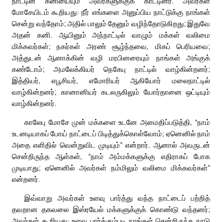
நாட்டின் கனியையும் அவர்களுக்குக் காட்டினர். அவர்கள்
மோசேயிடம் கூறியது: நீர் எங்களை அனுப்பிய நாட்டுக்கு நாங்கள்
சென்று வந்தோம்; அதில் பாலும் தேனும் வழிந்தோடுகிறது; இதுவே
அதன் கனி. ஆயினும் அந்நாட்டில் வாழும் மக்கள் வலிமை
மிக்கவர்கள்; நகர்கள் அரண் சூழ்ந்தவை, மிகப் பெரியவை;
அத்துடன் ஆனாக்கின் வழி மரபினரையும் நாங்கள் அங்குக்
கண்டோம்; அமலேக்கியர் நெகேபு நாட்டில் வாழ்கின்றனர்;
இத்தியர், எபூசியர், எமோரியர் ஆகியோர் மலைநாட்டில்
வாழ்கின்றனர்; கானானியர் கடலருகிலும் யோர்தானை ஒட்டியும்
வாழ்கின்றனர்.
காலேபு மோசே முன் மக்களை உடனே அமைதிப்படுத்தி, “நாம்
உடனடியாகப் போய் நாட்டைப் பிடித்துக்கொள்வோம்; ஏனெனில் நாம்
அதை எளிதில் வென்றுவிட முடியும்” என்றார். ஆனால் அவருடன்
சென்றிருந்த ஆள்கள், “நாம் அம்மக்களுக்கு எதிராகப் போக
முடியாது; ஏனெனில் அவர்கள் நம்மிலும் வலிமை மிக்கவர்கள்”
என்றனர்.
இவ்வாறு அவர்கள் உளவு பார்த்து வந்த நாட்டைப் பற்றித்
தவறான தகவலை இஸ்ரயேல் மக்களுக்குக் கொண்டு வந்தனர்;
அவர்கள் கூறியது: உளவு பார்க்கும்படி நாங்கள் சென்றிருந்த நாடு