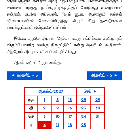
உதவியருளும்” என்றார். அவர் மறுமொழியாக, “பிள்ளைகளுக்குரிய
உணவை எடுத்து நாய்க்குட்டிகளுக்குப் போடுவது முறையல்ல”
என்றார். உடனே அப்பெண், “ஆம் ஐயா, ஆனாலும் தங்கள்
உரிமையாளரின் மேசையிலிருந்து விழும் சிறு துண்டுகளை
நாய்க்குட்டிகள் தின்னுமே” என்றார்.
இயேசு மறுமொழியாக, “அம்மா, உமது நம்பிக்கை பெரிது. நீர்
விரும்பியவாறே உமக்கு நிகழட்டும்” என்று அவரிடம் கூறினார்.
அந்நேரம் அவர் மகளின் பிணி நீங்கியது.
ஆண்டவரின் அருள்வாக்கு.
◄ ஆகஸ்ட் – 3
ஆகஸ்ட் – 5 ►
ஆகஸ்ட்-2027
செப் ►
ஞா
1
8
15
22
29
தி
2
9
16
23
30
செ
3
10
17
24
31
பு
4
11
18
25