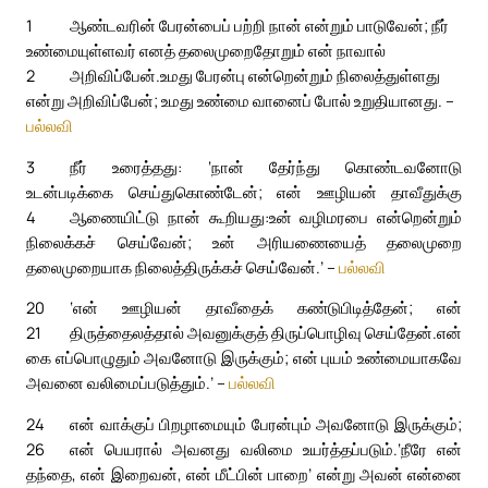
1
ஆண்டவரின் பேரன்பைப் பற்றி நான் என்றும் பாடுவேன்; நீர்
உண்மையுள்ளவர் எனத் தலைமுறைதோறும் என் நாவால்
2
அறிவிப்பேன்.
உமது பேரன்பு என்றென்றும் நிலைத்துள்ளது
என்று அறிவிப்பேன்; உமது உண்மை வானைப் போல் உறுதியானது. –
பல்லவி
3
நீர் உரைத்தது: ‘நான் தேர்ந்து கொண்டவனோடு
உடன்படிக்கை செய்துகொண்டேன்; என் ஊழியன் தாவீதுக்கு
4
ஆணையிட்டு நான் கூறியது:
உன் வழிமரபை என்றென்றும்
நிலைக்கச் செய்வேன்; உன் அரியணையைத் தலைமுறை
தலைமுறையாக நிலைத்திருக்கச் செய்வேன்.’ –
பல்லவி
20
‘என் ஊழியன் தாவீதைக் கண்டுபிடித்தேன்; என்
21
திருத்தைலத்தால் அவனுக்குத் திருப்பொழிவு செய்தேன்.
என்
கை எப்பொழுதும் அவனோடு இருக்கும்; என் புயம் உண்மையாகவே
அவனை வலிமைப்படுத்தும்.’ –
பல்லவி
24
என் வாக்குப் பிறழாமையும் பேரன்பும் அவனோடு இருக்கும்;
26
என் பெயரால் அவனது வலிமை உயர்த்தப்படும்.
‘நீரே என்
தந்தை, என் இறைவன், என் மீட்பின் பாறை’ என்று அவன் என்னை