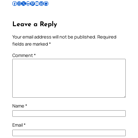
Follow Pradeep on Facebook
Follow Pradeep on Instagram
Follow Pradeep on X
Follow Pradeep on LinkedIn
Follow Pradeep on Pinterest
Subscribe to Pradeep’s Youtube Channel
Follow Pradeep on WordPress
Follow Pradeep on GitHub
Leave a Reply
Your email address will not be published.
Required
fields are marked
*
Comment
*
Name
*
Email
*