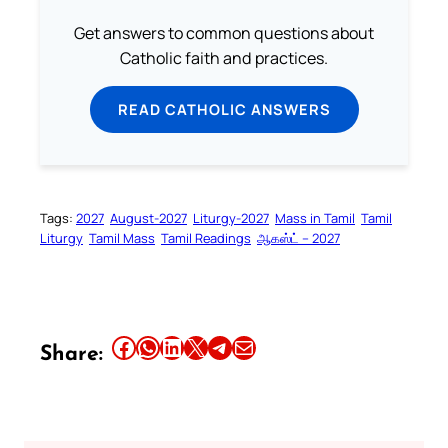
Get answers to common questions about
Catholic faith and practices.
READ CATHOLIC ANSWERS
Tags:
2027
August-2027
Liturgy-2027
Mass in Tamil
Tamil
Liturgy
Tamil Mass
Tamil Readings
ஆகஸ்ட் – 2027
Share this article on Facebook
Share this article on WhatsApp
Share this article on LinkedIn
Share this article on X
Share this article on Telegram
Email this Article
Share: