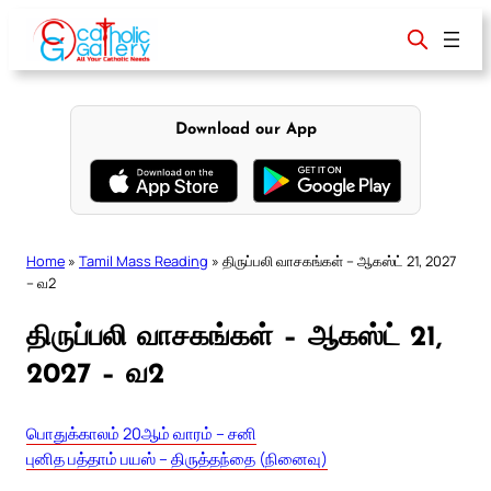
Skip
to
content
Download our App
Home
»
Tamil Mass Reading
»
திருப்பலி வாசகங்கள் – ஆகஸ்ட் 21, 2027
– வ2
திருப்பலி வாசகங்கள் – ஆகஸ்ட் 21,
2027 – வ2
பொதுக்காலம் 20ஆம் வாரம் – சனி
புனித பத்தாம் பயஸ் – திருத்தந்தை (நினைவு)