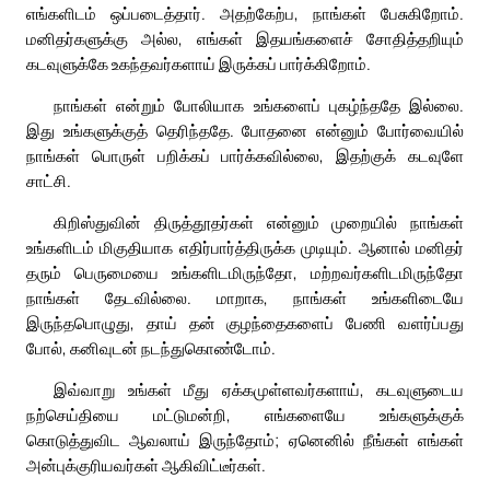
எங்களிடம் ஒப்படைத்தார். அதற்கேற்ப, நாங்கள் பேசுகிறோம்.
மனிதர்களுக்கு அல்ல, எங்கள் இதயங்களைச் சோதித்தறியும்
கடவுளுக்கே உகந்தவர்களாய் இருக்கப் பார்க்கிறோம்.
நாங்கள் என்றும் போலியாக உங்களைப் புகழ்ந்ததே இல்லை.
இது உங்களுக்குத் தெரிந்ததே. போதனை என்னும் போர்வையில்
நாங்கள் பொருள் பறிக்கப் பார்க்கவில்லை, இதற்குக் கடவுளே
சாட்சி.
கிறிஸ்துவின் திருத்தூதர்கள் என்னும் முறையில் நாங்கள்
உங்களிடம் மிகுதியாக எதிர்பார்த்திருக்க முடியும். ஆனால் மனிதர்
தரும் பெருமையை உங்களிடமிருந்தோ, மற்றவர்களிடமிருந்தோ
நாங்கள் தேடவில்லை. மாறாக, நாங்கள் உங்களிடையே
இருந்தபொழுது, தாய் தன் குழந்தைகளைப் பேணி வளர்ப்பது
போல், கனிவுடன் நடந்துகொண்டோம்.
இவ்வாறு உங்கள் மீது ஏக்கமுள்ளவர்களாய், கடவுளுடைய
நற்செய்தியை மட்டுமன்றி, எங்களையே உங்களுக்குக்
கொடுத்துவிட ஆவலாய் இருந்தோம்; ஏனெனில் நீங்கள் எங்கள்
அன்புக்குரியவர்கள் ஆகிவிட்டீர்கள்.