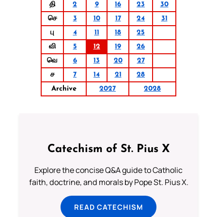
தி
2
9
16
23
30
செ
3
10
17
24
31
பு
4
11
18
25
வி
5
12
19
26
வெ
6
13
20
27
ச
7
14
21
28
Archive
2027
2028
Catechism of St. Pius X
Explore the concise Q&A guide to Catholic
faith, doctrine, and morals by Pope St. Pius X.
READ CATECHISM