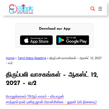
Skip
to
content
Download our App
Home
»
Tamil Mass Reading
»
திருப்பலி வாசகங்கள் – ஆகஸ்ட் 12, 2027
– வ2
திருப்பலி வாசகங்கள் – ஆகஸ்ட் 12,
2027 – வ2
பொதுக்காலம் 19ஆம் வாரம் – வியாழன்
சாந்தால் நகர் புனித ஜான் பிரான்சிஸ்கா – துறவி (வி.நினைவு)