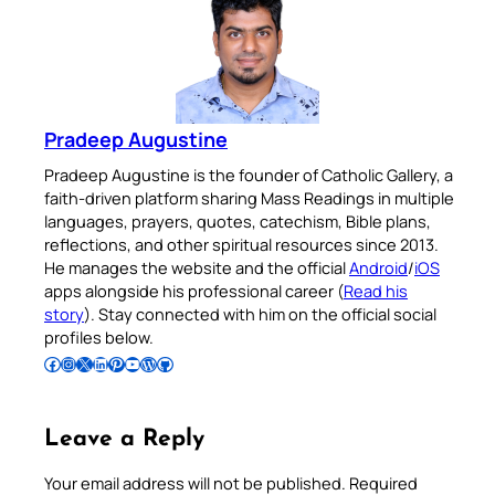
Pradeep Augustine
Pradeep Augustine is the founder of Catholic Gallery, a
faith-driven platform sharing Mass Readings in multiple
languages, prayers, quotes, catechism, Bible plans,
reflections, and other spiritual resources since 2013.
He manages the website and the official
Android
/
iOS
apps alongside his professional career (
Read his
story
). Stay connected with him on the official social
profiles below.
Follow Pradeep on Facebook
Follow Pradeep on Instagram
Follow Pradeep on X
Follow Pradeep on LinkedIn
Follow Pradeep on Pinterest
Subscribe to Pradeep’s Youtube Channel
Follow Pradeep on WordPress
Follow Pradeep on GitHub
Leave a Reply
Your email address will not be published.
Required