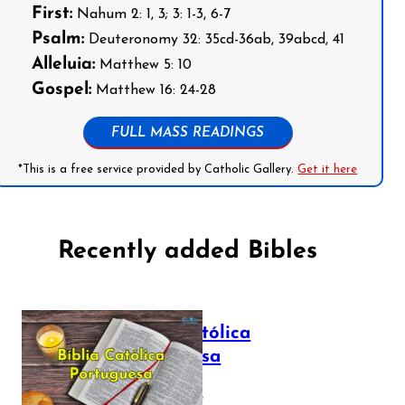
First:
Nahum 2: 1, 3; 3: 1-3, 6-7
Psalm:
Deuteronomy 32: 35cd-36ab, 39abcd, 41
Alleluia:
Matthew 5: 10
Gospel:
Matthew 16: 24-28
FULL MASS READINGS
*This is a free service provided by Catholic Gallery.
Get it here
Recently added Bibles
Bíblia Católica
Portuguesa
July 16, 2025