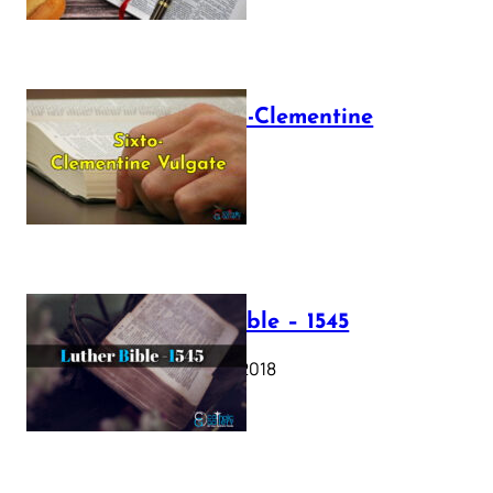
The Sixto-Clementine
Vulgate
July 12, 2025
Luther Bible – 1545
October 17, 2018