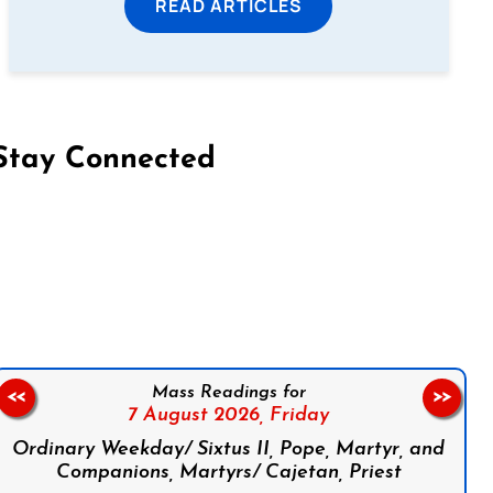
READ ARTICLES
Stay Connected
on Facebook
Follow us on Instagram
Follow us on X
Subscribe to our YouTube Channel
Follow us on WhatsApp
Mass Readings for
<<
>>
7 August 2026,
Friday
Ordinary Weekday/ Sixtus II, Pope, Martyr, and
Companions, Martyrs/ Cajetan, Priest