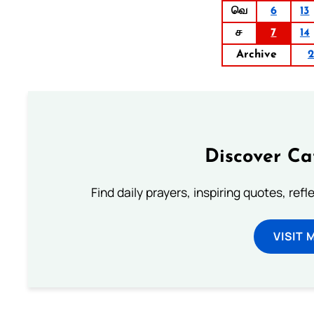
வெ
6
13
ச
7
14
Archive
2
Discover Ca
Find daily prayers, inspiring quotes, ref
VISIT 