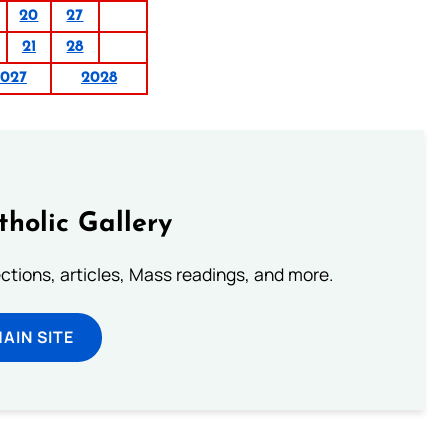
20
27
21
28
027
2028
tholic Gallery
lections, articles, Mass readings, and more.
MAIN SITE