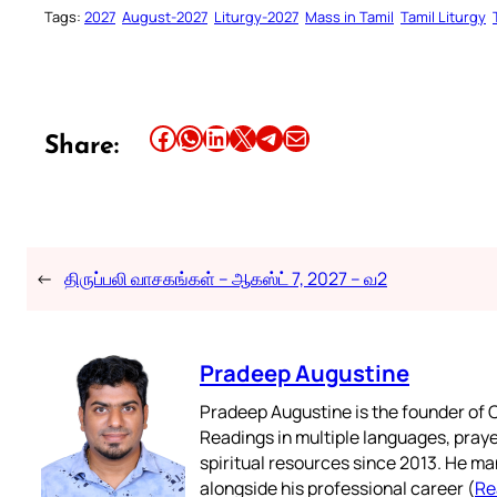
Tags:
2027
August-2027
Liturgy-2027
Mass in Tamil
Tamil Liturgy
Share this article on Facebook
Share this article on WhatsApp
Share this article on LinkedIn
Share this article on X
Share this article on Telegram
Email this Article
Share:
←
திருப்பலி வாசகங்கள் – ஆகஸ்ட் 7, 2027 – வ2
Pradeep Augustine
Pradeep Augustine is the founder of C
Readings in multiple languages, praye
spiritual resources since 2013. He ma
alongside his professional career (
Re