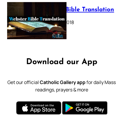
Webster Bible Translation
October 11, 2018
Download our App
Get our official
Catholic Gallery app
for daily Mass
readings, prayers & more