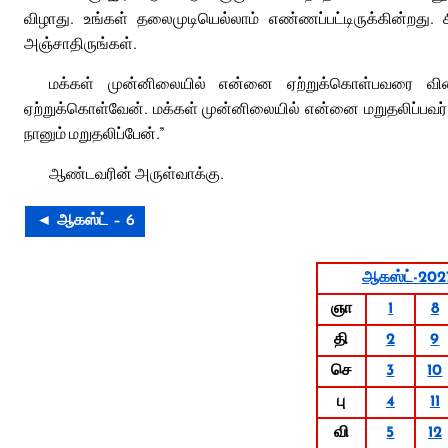
விழாது. உங்கள் தலைமுடியெல்லாம் எண்ணப்பட்டிருக்கின்றது.
அஞ்சாதிருங்கள்.
மக்கள் முன்னிலையில் என்னை ஏற்றுக்கொள்பவரை விண்
ஏற்றுக்கொள்வேன். மக்கள் முன்னிலையில் என்னை மறுதலிப்பவர
நானும் மறுதலிப்பேன்.”
ஆண்டவரின் அருள்வாக்கு.
◄ ஆகஸ்ட் – 6
ஆகஸ்ட்-202
ஞா
1
8
தி
2
9
செ
3
10
பு
4
11
வி
5
12