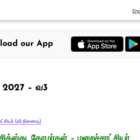
Eng
load our App
, 2027 – வ3
ட்சியர் (வி.நினைவு)
சிக்ஸ்து, தோழர்கள் – மறைச்சாட்சியர்