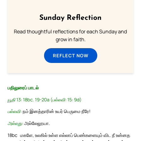
Sunday Reflection
Read thoughtful reflections for each Sunday and
grow in faith.
REFLECT NOW
பதிலுரைப் பாடல்
யூதி 13: 18bc. 19-20a (பல்லவி: 15: 9d)
பல்லவி:
நம் இனத்தாரின் உயர் பெருமை நீரே!
அல்லது:
அல்லேலூயா.
18bc
மகளே, உலகில் உள்ள எல்லாப் பெண்களையும் விட நீ உன்னத