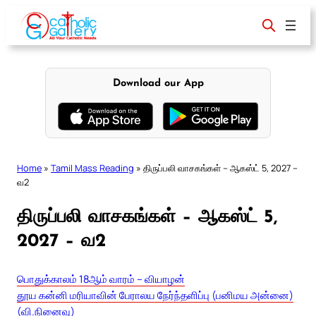
Skip
to
content
Download our App
Home
»
Tamil Mass Reading
»
திருப்பலி வாசகங்கள் – ஆகஸ்ட் 5, 2027 –
வ2
திருப்பலி வாசகங்கள் – ஆகஸ்ட் 5,
2027 – வ2
பொதுக்காலம் 18ஆம் வாரம் – வியாழன்
தூய கன்னி மரியாவின் பேராலய நேர்ந்தளிப்பு (பனிமய அன்னை)
(வி.நினைவு)