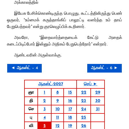
அக்காலத்தில்
இயேசு பேசிக்கொண்டிருந்த பொழுது, கூட்டத்திலிருந்து பெண்
ஒருவர், “உம்மைக் கருத்தாங்கிப் பாலூட்டி வளர்த்த உம் தாய்
பேறுபெற்றவர்” என்று குரலெழுப்பிக் கூறினார்.
அவரோ, “இறைவார்த்தையைக் கேட்டு அதைக்
கடைப்பிடிப்போர் இன்னும் அதிகம் பேறுபெற்றோர்” என்றார்.
ஆண்டவரின் அருள்வாக்கு.
◄ ஆகஸ்ட் – 4
ஆகஸ்ட் – 6 ►
ஆகஸ்ட்-2027
செப் ►
ஞா
1
8
15
22
29
தி
2
9
16
23
30
செ
3
10
17
24
31
பு
4
11
18
25
வி
5
12
19
26