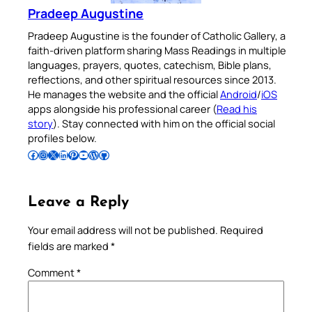
Pradeep Augustine
Pradeep Augustine is the founder of Catholic Gallery, a
faith-driven platform sharing Mass Readings in multiple
languages, prayers, quotes, catechism, Bible plans,
reflections, and other spiritual resources since 2013.
He manages the website and the official
Android
/
iOS
apps alongside his professional career (
Read his
story
). Stay connected with him on the official social
profiles below.
Follow Pradeep on Facebook
Follow Pradeep on Instagram
Follow Pradeep on X
Follow Pradeep on LinkedIn
Follow Pradeep on Pinterest
Subscribe to Pradeep’s Youtube Channel
Follow Pradeep on WordPress
Follow Pradeep on GitHub
Leave a Reply
Your email address will not be published.
Required
fields are marked
*
Comment
*