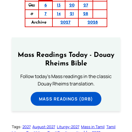
வெ
6
13
20
27
ச
7
14
21
28
Archive
2027
2028
Mass Readings Today - Douay
Rheims Bible
Follow today's Mass readings in the classic
Douay Rheims translation.
MASS READINGS (DRB)
Tags:
2027
August-2027
Liturgy-2027
Mass in Tamil
Tamil