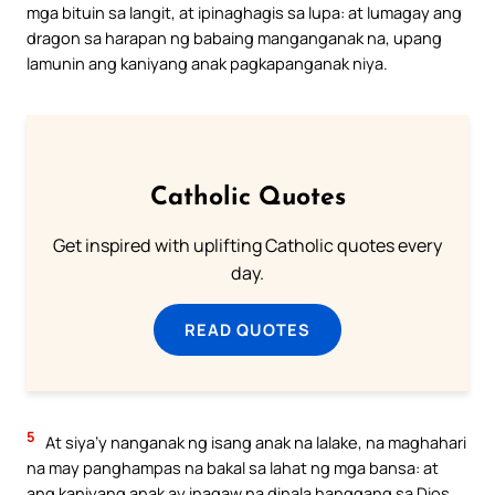
mga bituin sa langit, at ipinaghagis sa lupa: at lumagay ang
dragon sa harapan ng babaing manganganak na, upang
lamunin ang kaniyang anak pagkapanganak niya.
Catholic Quotes
Get inspired with uplifting Catholic quotes every
day.
READ QUOTES
5
At siya’y nanganak ng isang anak na lalake, na maghahari
na may panghampas na bakal sa lahat ng mga bansa: at
ang kaniyang anak ay inagaw na dinala hanggang sa Dios,