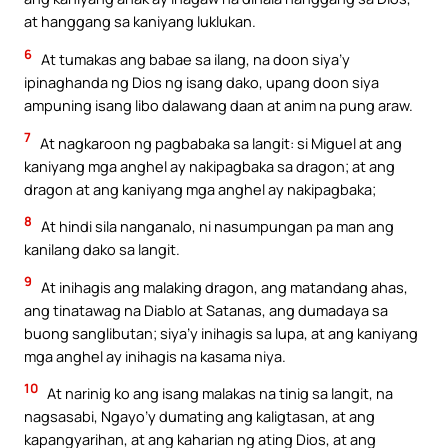
at hanggang sa kaniyang luklukan.
6
At tumakas ang babae sa ilang, na doon siya’y
ipinaghanda ng Dios ng isang dako, upang doon siya
ampuning isang libo dalawang daan at anim na pung araw.
7
At nagkaroon ng pagbabaka sa langit: si Miguel at ang
kaniyang mga anghel ay nakipagbaka sa dragon; at ang
dragon at ang kaniyang mga anghel ay nakipagbaka;
8
At hindi sila nanganalo, ni nasumpungan pa man ang
kanilang dako sa langit.
9
At inihagis ang malaking dragon, ang matandang ahas,
ang tinatawag na Diablo at Satanas, ang dumadaya sa
buong sanglibutan; siya’y inihagis sa lupa, at ang kaniyang
mga anghel ay inihagis na kasama niya.
10
At narinig ko ang isang malakas na tinig sa langit, na
nagsasabi, Ngayo’y dumating ang kaligtasan, at ang
kapangyarihan, at ang kaharian ng ating Dios, at ang