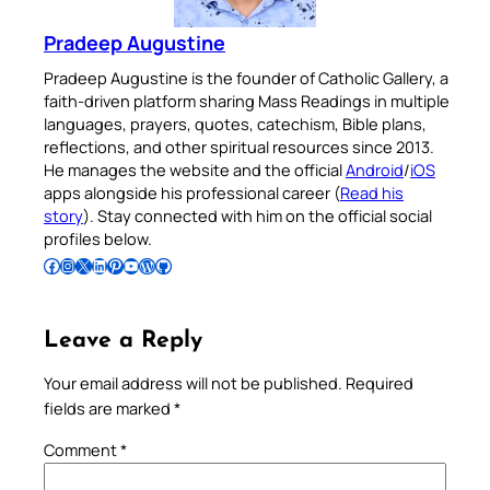
Pradeep Augustine
Pradeep Augustine is the founder of Catholic Gallery, a
faith-driven platform sharing Mass Readings in multiple
languages, prayers, quotes, catechism, Bible plans,
reflections, and other spiritual resources since 2013.
He manages the website and the official
Android
/
iOS
apps alongside his professional career (
Read his
story
). Stay connected with him on the official social
profiles below.
Follow Pradeep on Facebook
Follow Pradeep on Instagram
Follow Pradeep on X
Follow Pradeep on LinkedIn
Follow Pradeep on Pinterest
Subscribe to Pradeep’s Youtube Channel
Follow Pradeep on WordPress
Follow Pradeep on GitHub
Leave a Reply
Your email address will not be published.
Required
fields are marked
*
Comment
*