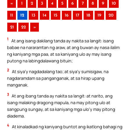
«
1
2
3
4
5
6
7
8
9
10
11
12
13
14
15
16
17
18
19
20
21
22
»
1
At ang isang dakilang tanda ay nakita sa langit: isang
babae na nararamtan ng araw, at ang buwan ay nasa ilalim
ng kaniyang mga paa, at sa kaniyang ulo ay may isang
putong na labingdalawang bituin;
2
At siya’y nagdadalang tao; at siya’y sumisigaw, na
nagdaramdam sa panganganak, at sa hirap upang
manganak.
3
At ang ibang tanda ay nakita sa langit: at narito, ang
isang malaking dragong mapula, na may pitong ulo at
sangpung sungay, at sa kaniyang mga ulo’y may pitong
diadema.
4
At kinaladkad ng kaniyang buntot ang ikatlong bahagi ng