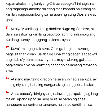
kapamahalaan ng kaniyang Cristo: sapagka’t inihagis na
ang tagapagsumbong sa ating mga kapatid na siyang sa
kanila’y nagsusumbong sa harapan ng ating Dios araw at
gabi.
11
At siya’y kanilang dinaig dahil sa dugo ng Cordero, at
dahil sa salita ng kanilang patotoo, at hindi nila inibig ang
kanilang buhay hanggang sa kamatayan.
12
Kaya’t mangagalak kayo, Oh mga langit at kayong
nagsisitahan diyan. Sa aba ng lupa at ng dagat: sapagka’t
ang diablo’y bumaba sa inyo, na may malaking galit, sa
pagkaalam niya na kaunting panahon na lamang mayroon
siya.
13
At nang makita ng dragon na siya’y inihagis sa lupa, ay
inusig niya ang babaing nanganak ng sanggol na lalake.
14
At sa babae’y ibinigay ang dalawang pakpak ng agilang
malaki, upang ilipad sa ilang mula sa harap ng ahas
hanggang sa kaniyang tahanan, na pinagkandilihan sa