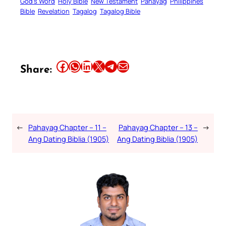
God’s Word
Holy Bible
New Testament
Pahayag
Philippines
Bible
Revelation
Tagalog
Tagalog Bible
Share this article on Facebook
Share this article on WhatsApp
Share this article on LinkedIn
Share this article on X
Share this article on Telegram
Email this Article
Share:
←
Pahayag Chapter – 11 –
Pahayag Chapter – 13 –
→
Ang Dating Biblia (1905)
Ang Dating Biblia (1905)