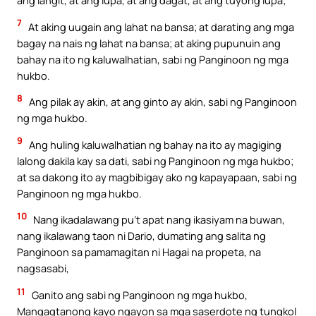
ang langit, at ang lupa, at ang dagat, at ang tuyong lupa;
7
At aking uugain ang lahat na bansa; at darating ang mga
bagay na nais ng lahat na bansa; at aking pupunuin ang
bahay na ito ng kaluwalhatian, sabi ng Panginoon ng mga
hukbo.
8
Ang pilak ay akin, at ang ginto ay akin, sabi ng Panginoon
ng mga hukbo.
9
Ang huling kaluwalhatian ng bahay na ito ay magiging
lalong dakila kay sa dati, sabi ng Panginoon ng mga hukbo;
at sa dakong ito ay magbibigay ako ng kapayapaan, sabi ng
Panginoon ng mga hukbo.
10
Nang ikadalawang pu’t apat nang ikasiyam na buwan,
nang ikalawang taon ni Dario, dumating ang salita ng
Panginoon sa pamamagitan ni Hagai na propeta, na
nagsasabi,
11
Ganito ang sabi ng Panginoon ng mga hukbo,
Mangagtanong kayo ngayon sa mga saserdote ng tungkol