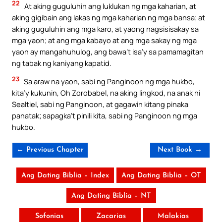
22
At aking guguluhin ang luklukan ng mga kaharian, at
aking gigibain ang lakas ng mga kaharian ng mga bansa; at
aking guguluhin ang mga karo, at yaong nagsisisakay sa
mga yaon; at ang mga kabayo at ang mga sakay ng mga
yaon ay mangahuhulog, ang bawa’t isa’y sa pamamagitan
ng tabak ng kaniyang kapatid.
23
Sa araw na yaon, sabi ng Panginoon ng mga hukbo,
kita’y kukunin, Oh Zorobabel, na aking lingkod, na anak ni
Sealtiel, sabi ng Panginoon, at gagawin kitang pinaka
panatak; sapagka’t pinili kita, sabi ng Panginoon ng mga
hukbo.
← Previous Chapter
Next Book →
Ang Dating Biblia – Index
Ang Dating Biblia – OT
Ang Dating Biblia – NT
Sofonias
Zacarias
Malakias