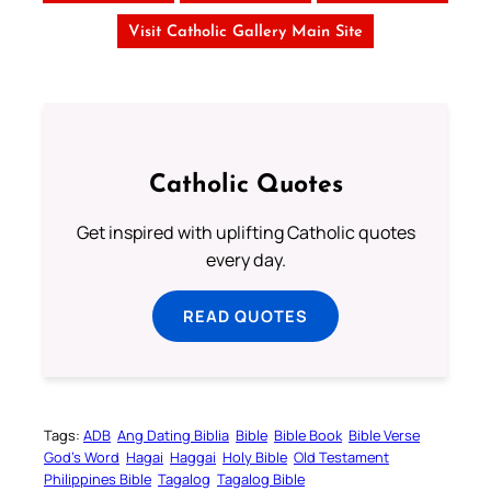
Visit Catholic Gallery Main Site
Catholic Quotes
Get inspired with uplifting Catholic quotes
every day.
READ QUOTES
Tags:
ADB
Ang Dating Biblia
Bible
Bible Book
Bible Verse
God’s Word
Hagai
Haggai
Holy Bible
Old Testament
Philippines Bible
Tagalog
Tagalog Bible