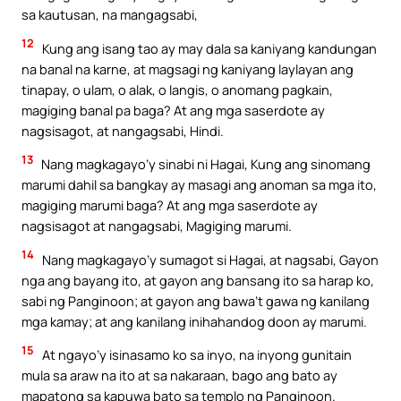
sa kautusan, na mangagsabi,
12
Kung ang isang tao ay may dala sa kaniyang kandungan
na banal na karne, at magsagi ng kaniyang laylayan ang
tinapay, o ulam, o alak, o langis, o anomang pagkain,
magiging banal pa baga? At ang mga saserdote ay
nagsisagot, at nangagsabi, Hindi.
13
Nang magkagayo’y sinabi ni Hagai, Kung ang sinomang
marumi dahil sa bangkay ay masagi ang anoman sa mga ito,
magiging marumi baga? At ang mga saserdote ay
nagsisagot at nangagsabi, Magiging marumi.
14
Nang magkagayo’y sumagot si Hagai, at nagsabi, Gayon
nga ang bayang ito, at gayon ang bansang ito sa harap ko,
sabi ng Panginoon; at gayon ang bawa’t gawa ng kanilang
mga kamay; at ang kanilang inihahandog doon ay marumi.
15
At ngayo’y isinasamo ko sa inyo, na inyong gunitain
mula sa araw na ito at sa nakaraan, bago ang bato ay
mapatong sa kapuwa bato sa templo ng Panginoon.