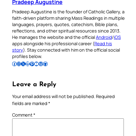
Pradeep Augustine
Pradeep Augustine is the founder of Catholic Gallery, a
faith-driven platform sharing Mass Readings in multiple
languages, prayers, quotes, catechism, Bible plans,
reflections, and other spiritual resources since 2013.
He manages the website and the official
Android
/
iOS
apps alongside his professional career (
Read his
story
). Stay connected with him on the official social
profiles below.
Follow Pradeep on Facebook
Follow Pradeep on Instagram
Follow Pradeep on X
Follow Pradeep on LinkedIn
Follow Pradeep on Pinterest
Subscribe to Pradeep’s Youtube Channel
Follow Pradeep on WordPress
Follow Pradeep on GitHub
Leave a Reply
Your email address will not be published.
Required
fields are marked
*
Comment
*