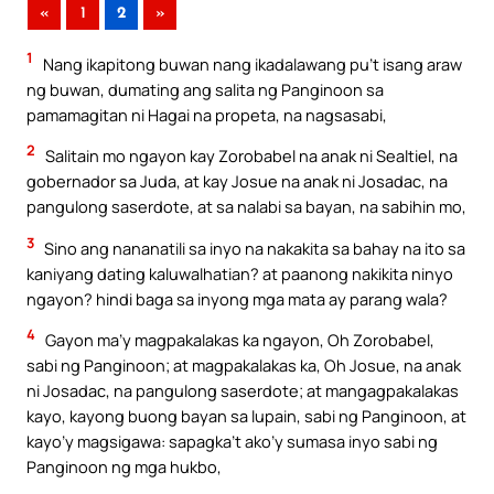
«
1
2
»
1
Nang ikapitong buwan nang ikadalawang pu’t isang araw
ng buwan, dumating ang salita ng Panginoon sa
pamamagitan ni Hagai na propeta, na nagsasabi,
2
Salitain mo ngayon kay Zorobabel na anak ni Sealtiel, na
gobernador sa Juda, at kay Josue na anak ni Josadac, na
pangulong saserdote, at sa nalabi sa bayan, na sabihin mo,
3
Sino ang nananatili sa inyo na nakakita sa bahay na ito sa
kaniyang dating kaluwalhatian? at paanong nakikita ninyo
ngayon? hindi baga sa inyong mga mata ay parang wala?
4
Gayon ma’y magpakalakas ka ngayon, Oh Zorobabel,
sabi ng Panginoon; at magpakalakas ka, Oh Josue, na anak
ni Josadac, na pangulong saserdote; at mangagpakalakas
kayo, kayong buong bayan sa lupain, sabi ng Panginoon, at
kayo’y magsigawa: sapagka’t ako’y sumasa inyo sabi ng
Panginoon ng mga hukbo,