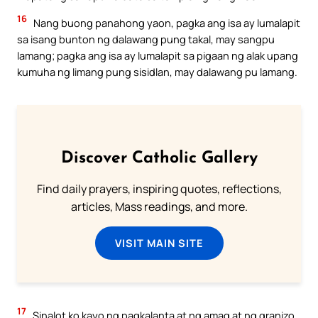
16
Nang buong panahong yaon, pagka ang isa ay lumalapit
sa isang bunton ng dalawang pung takal, may sangpu
lamang; pagka ang isa ay lumalapit sa pigaan ng alak upang
kumuha ng limang pung sisidlan, may dalawang pu lamang.
Discover Catholic Gallery
Find daily prayers, inspiring quotes, reflections,
articles, Mass readings, and more.
VISIT MAIN SITE
17
Sinalot ko kayo ng pagkalanta at ng amag at ng granizo