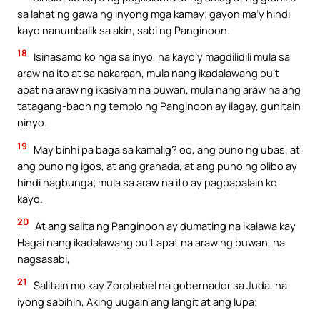
sa lahat ng gawa ng inyong mga kamay; gayon ma’y hindi
kayo nanumbalik sa akin, sabi ng Panginoon.
18
Isinasamo ko nga sa inyo, na kayo’y magdilidili mula sa
araw na ito at sa nakaraan, mula nang ikadalawang pu’t
apat na araw ng ikasiyam na buwan, mula nang araw na ang
tatagang-baon ng templo ng Panginoon ay ilagay, gunitain
ninyo.
19
May binhi pa baga sa kamalig? oo, ang puno ng ubas, at
ang puno ng igos, at ang granada, at ang puno ng olibo ay
hindi nagbunga; mula sa araw na ito ay pagpapalain ko
kayo.
20
At ang salita ng Panginoon ay dumating na ikalawa kay
Hagai nang ikadalawang pu’t apat na araw ng buwan, na
nagsasabi,
21
Salitain mo kay Zorobabel na gobernador sa Juda, na
iyong sabihin, Aking uugain ang langit at ang lupa;