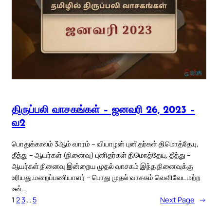
திருப்பலி வாசகங்கள் – ஜனவரி 26, 2023 –
வ2
பொதுக்காலம் 3ஆம் வாரம் – வியாழன் புனிதர்கள் திமொத்தேயு,
தீத்து – ஆயர்கள் (நினைவு) புனிதர்கள் திமொத்தேயு, தீத்து –
ஆயர்கள் நினைவு இன்றைய முதல் வாசகம் இந்த நினைவுக்கு
உரியது.மறைப்பணியாளர் – பொது முதல் வாசகம் வெளிவேடமற்ற
உன்…
1
2
3
…
5
Next Page
→