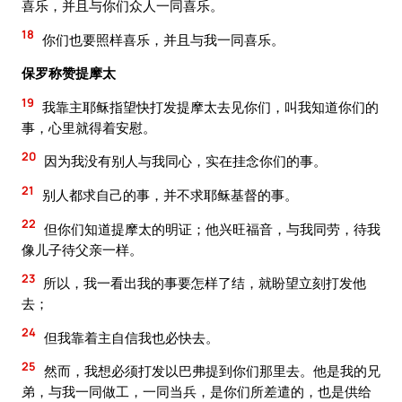
喜乐，并且与你们众人一同喜乐。
18
你们也要照样喜乐，并且与我一同喜乐。
保罗称赞提摩太
19
我靠主耶稣指望快打发提摩太去见你们，叫我知道你们的
事，心里就得着安慰。
20
因为我没有别人与我同心，实在挂念你们的事。
21
别人都求自己的事，并不求耶稣基督的事。
22
但你们知道提摩太的明证；他兴旺福音，与我同劳，待我
像儿子待父亲一样。
23
所以，我一看出我的事要怎样了结，就盼望立刻打发他
去；
24
但我靠着主自信我也必快去。
25
然而，我想必须打发以巴弗提到你们那里去。他是我的兄
弟，与我一同做工，一同当兵，是你们所差遣的，也是供给