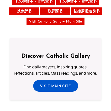
中文和合本 – 旧约全书
中文和合本 – 新约全书
以弗所书
歌罗西书
帖撒罗尼迦前书
Visit Catholic Gallery Main Site
Discover Catholic Gallery
Find daily prayers, inspiring quotes,
reflections, articles, Mass readings, and more.
VISIT MAIN SITE