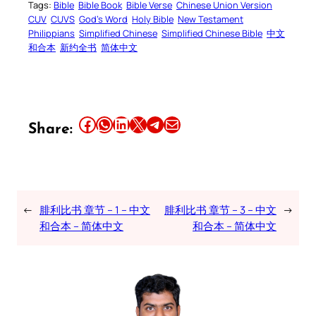
Tags:
Bible
Bible Book
Bible Verse
Chinese Union Version
CUV
CUVS
God’s Word
Holy Bible
New Testament
Philippians
Simplified Chinese
Simplified Chinese Bible
中文
和合本
新约全书
简体中文
Share this article on Facebook
Share this article on WhatsApp
Share this article on LinkedIn
Share this article on X
Share this article on Telegram
Email this Article
Share:
←
腓利比书 章节 – 1 – 中文
腓利比书 章节 – 3 – 中文
→
和合本 – 简体中文
和合本 – 简体中文