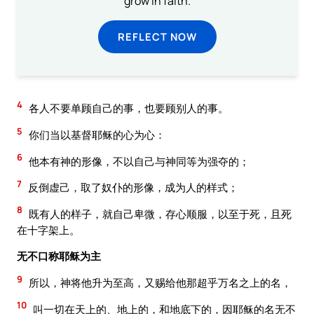
grow in faith.
REFLECT NOW
4
各人不要单顾自己的事，也要顾别人的事。
5
你们当以基督耶稣的心为心：
6
他本有神的形像，不以自己与神同等为强夺的；
7
反倒虚己，取了奴仆的形像，成为人的样式；
8
既有人的样子，就自己卑微，存心顺服，以至于死，且死
在十字架上。
无不口称耶稣为主
9
所以，神将他升为至高，又赐给他那超乎万名之上的名，
10
叫一切在天上的、地上的，和地底下的，因耶稣的名无不