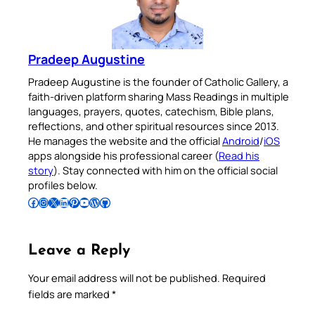
Pradeep Augustine
Pradeep Augustine is the founder of Catholic Gallery, a
faith-driven platform sharing Mass Readings in multiple
languages, prayers, quotes, catechism, Bible plans,
reflections, and other spiritual resources since 2013.
He manages the website and the official
Android
/
iOS
apps alongside his professional career (
Read his
story
). Stay connected with him on the official social
profiles below.
Follow Pradeep on Facebook
Follow Pradeep on Instagram
Follow Pradeep on X
Follow Pradeep on LinkedIn
Follow Pradeep on Pinterest
Subscribe to Pradeep’s Youtube Channel
Follow Pradeep on WordPress
Follow Pradeep on GitHub
Leave a Reply
Your email address will not be published.
Required
fields are marked
*