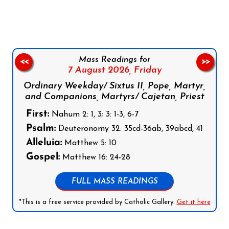
Mass Readings for
<<
>>
7 August 2026,
Friday
Ordinary Weekday/ Sixtus II, Pope, Martyr,
and Companions, Martyrs/ Cajetan, Priest
First:
Nahum 2: 1, 3; 3: 1-3, 6-7
Psalm:
Deuteronomy 32: 35cd-36ab, 39abcd, 41
Alleluia:
Matthew 5: 10
Gospel:
Matthew 16: 24-28
FULL MASS READINGS
*This is a free service provided by Catholic Gallery.
Get it here