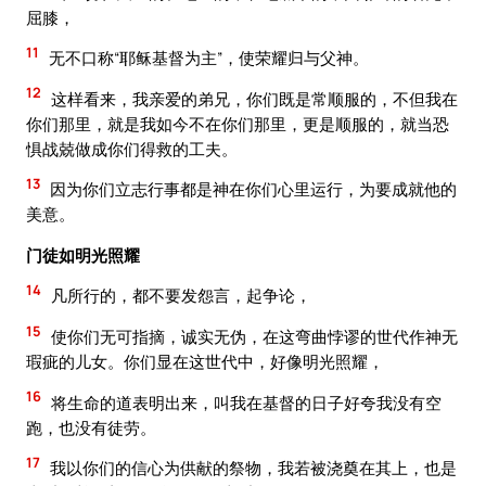
屈膝，
11
无不口称“耶稣基督为主”，使荣耀归与父神。
12
这样看来，我亲爱的弟兄，你们既是常顺服的，不但我在
你们那里，就是我如今不在你们那里，更是顺服的，就当恐
惧战兢做成你们得救的工夫。
13
因为你们立志行事都是神在你们心里运行，为要成就他的
美意。
门徒如明光照耀
14
凡所行的，都不要发怨言，起争论，
15
使你们无可指摘，诚实无伪，在这弯曲悖谬的世代作神无
瑕疵的儿女。你们显在这世代中，好像明光照耀，
16
将生命的道表明出来，叫我在基督的日子好夸我没有空
跑，也没有徒劳。
17
我以你们的信心为供献的祭物，我若被浇奠在其上，也是