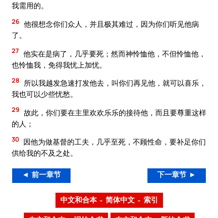
我需用的。
26
他很想念你们众人，并且极其难过，因为你们听见他病
了。
27
他实在是病了，几乎要死；然而神怜恤他，不但怜恤他，
也怜恤我，免得我忧上加忧。
28
所以我越发急速打发他去，叫你们再见他，就可以喜乐，
我也可以少些忧愁。
29
故此，你们要在主里欢欢乐乐的接待他，而且要尊重这样
的人；
30
因他为做基督的工夫，几乎至死，不顾性命，要补足你们
供给我的不及之处。
◄ 前一章节
下一章节 ►
中文和合本 – 简体中文 – 索引