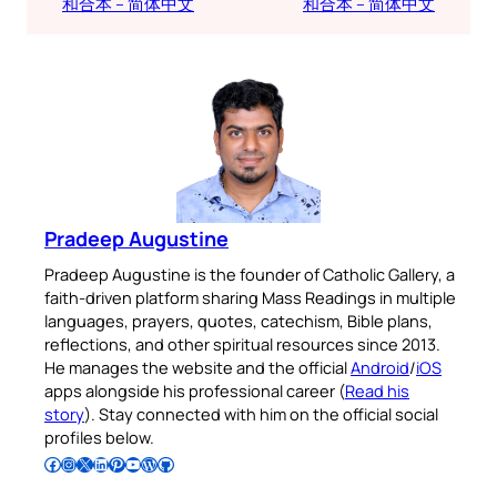
和合本 – 简体中文
和合本 – 简体中文
Pradeep Augustine
Pradeep Augustine is the founder of Catholic Gallery, a
faith-driven platform sharing Mass Readings in multiple
languages, prayers, quotes, catechism, Bible plans,
reflections, and other spiritual resources since 2013.
He manages the website and the official
Android
/
iOS
apps alongside his professional career (
Read his
story
). Stay connected with him on the official social
profiles below.
Follow Pradeep on Facebook
Follow Pradeep on Instagram
Follow Pradeep on X
Follow Pradeep on LinkedIn
Follow Pradeep on Pinterest
Subscribe to Pradeep’s Youtube Channel
Follow Pradeep on WordPress
Follow Pradeep on GitHub