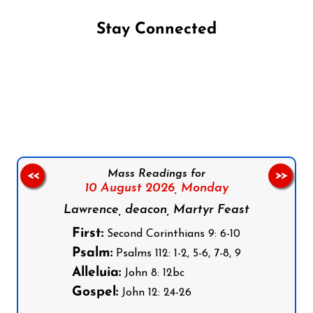
Stay Connected
Follow us on Facebook
Follow us on Instagram
Follow us on X
Subscribe to our YouTube Channel
Follow us on WhatsApp
Mass Readings for
<<
>>
10 August 2026,
Monday
Lawrence, deacon, Martyr Feast
First:
Second Corinthians 9: 6-10
Psalm:
Psalms 112: 1-2, 5-6, 7-8, 9
Alleluia:
John 8: 12bc
Gospel:
John 12: 24-26