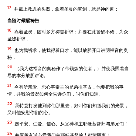
17
并戴上救恩的头盔，拿着圣灵的宝剑，就是神的道；
当随时儆醒祷告
18
靠着圣灵，随时多方祷告祈求；并要在此警醒不倦，为众
圣徒祈求，
19
也为我祈求，使我得着口才，能以放胆开口讲明福音的奥
秘，
20
（我为这福音的奥秘作了带锁炼的使者，）并使我照着当
尽的本分放胆讲论。
21
今有所亲爱、忠心事奉主的兄弟推基古，他要把我的事
情，并我的景况如何全告诉你们，叫你们知道。
22
我特意打发他到你们那里去，好叫你们知道我们的光景，
又叫他安慰你们的心。
23
愿平安、仁爱、信心、从父神和主耶稣基督归与弟兄们！
24
并愿所有诚心爱我们主耶稣基督的人都蒙恩惠！