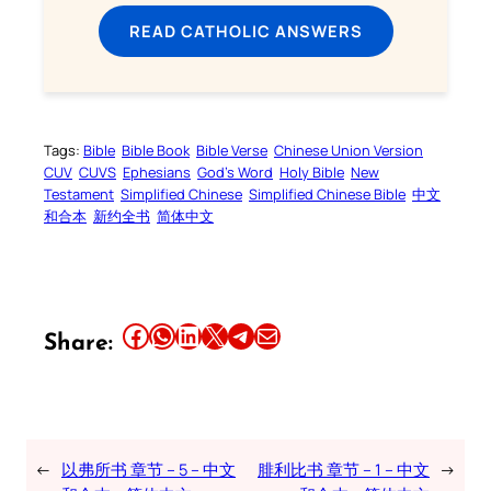
READ CATHOLIC ANSWERS
Tags:
Bible
Bible Book
Bible Verse
Chinese Union Version
CUV
CUVS
Ephesians
God’s Word
Holy Bible
New
Testament
Simplified Chinese
Simplified Chinese Bible
中文
和合本
新约全书
简体中文
Share this article on Facebook
Share this article on WhatsApp
Share this article on LinkedIn
Share this article on X
Share this article on Telegram
Email this Article
Share:
←
以弗所书 章节 – 5 – 中文
腓利比书 章节 – 1 – 中文
→