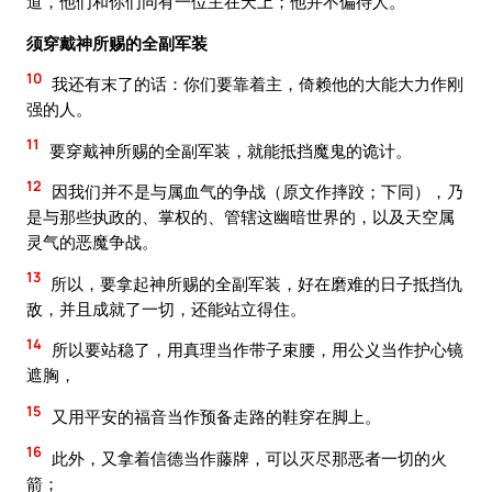
道，他们和你们同有一位主在天上；他并不偏待人。
须穿戴神所赐的全副军装
10
我还有末了的话：你们要靠着主，倚赖他的大能大力作刚
强的人。
11
要穿戴神所赐的全副军装，就能抵挡魔鬼的诡计。
12
因我们并不是与属血气的争战（原文作摔跤；下同），乃
是与那些执政的、掌权的、管辖这幽暗世界的，以及天空属
灵气的恶魔争战。
13
所以，要拿起神所赐的全副军装，好在磨难的日子抵挡仇
敌，并且成就了一切，还能站立得住。
14
所以要站稳了，用真理当作带子束腰，用公义当作护心镜
遮胸，
15
又用平安的福音当作预备走路的鞋穿在脚上。
16
此外，又拿着信德当作藤牌，可以灭尽那恶者一切的火
箭；