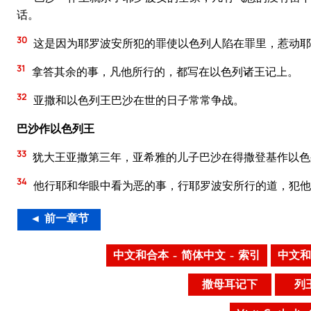
话。
30
这是因为耶罗波安所犯的罪使以色列人陷在罪里，惹动耶
31
拿答其余的事，凡他所行的，都写在以色列诸王记上。
32
亚撒和以色列王巴沙在世的日子常常争战。
巴沙作以色列王
33
犹大王亚撒第三年，亚希雅的儿子巴沙在得撒登基作以色
34
他行耶和华眼中看为恶的事，行耶罗波安所行的道，犯他
◄ 前一章节
中文和合本 – 简体中文 – 索引
中文和
撒母耳记下
列