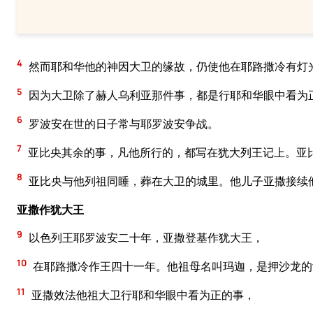
4
然而耶和华他的神因大卫的缘故，仍使他在耶路撒冷有灯
5
因为大卫除了赫人乌利亚那件事，都是行耶和华眼中看为
6
罗波安在世的日子常与耶罗波安争战。
7
亚比央其余的事，凡他所行的，都写在犹大列王记上。亚
8
亚比央与他列祖同睡，葬在大卫的城里。他儿子亚撒接续
亚撒作犹大王
9
以色列王耶罗波安二十年，亚撒登基作犹大王，
10
在耶路撒冷作王四十一年。他祖母名叫玛迦，是押沙龙的
11
亚撒效法他祖大卫行耶和华眼中看为正的事，