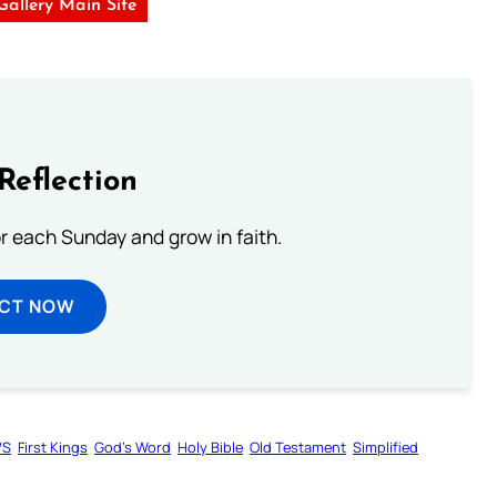
 Gallery Main Site
Reflection
or each Sunday and grow in faith.
ECT NOW
VS
First Kings
God’s Word
Holy Bible
Old Testament
Simplified