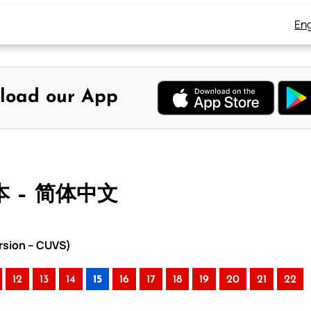
Eng
load our App
本 – 简体中文
rsion – CUVS)
12
13
14
15
16
17
18
19
20
21
22