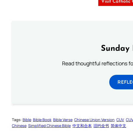
Visit Catholic
Sunday 
Read thoughtful reflections f
REFL
Tags:
Bible
Bible Book
Bible Verse
Chinese Union Version
CUV
CU
Chinese
Simplified Chinese Bible
中文和合本
旧约全书
简体中文