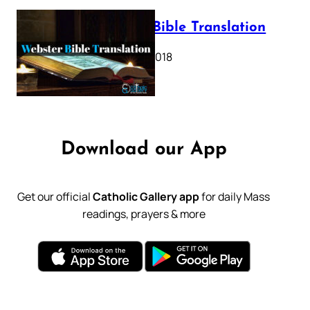
Webster Bible Translation
October 11, 2018
Download our App
Get our official
Catholic Gallery app
for daily Mass
readings, prayers & more