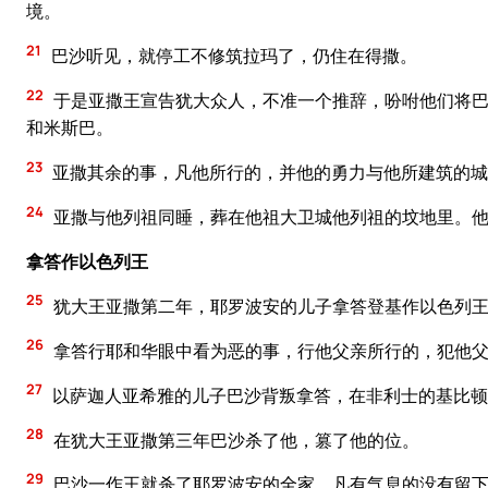
境。
21
巴沙听见，就停工不修筑拉玛了，仍住在得撒。
22
于是亚撒王宣告犹大众人，不准一个推辞，吩咐他们将巴
和米斯巴。
23
亚撒其余的事，凡他所行的，并他的勇力与他所建筑的城
24
亚撒与他列祖同睡，葬在他祖大卫城他列祖的坟地里。
拿答作以色列王
25
犹大王亚撒第二年，耶罗波安的儿子拿答登基作以色列
26
拿答行耶和华眼中看为恶的事，行他父亲所行的，犯他父
27
以萨迦人亚希雅的儿子巴沙背叛拿答，在非利士的基比顿
28
在犹大王亚撒第三年巴沙杀了他，篡了他的位。
29
巴沙一作王就杀了耶罗波安的全家，凡有气息的没有留下