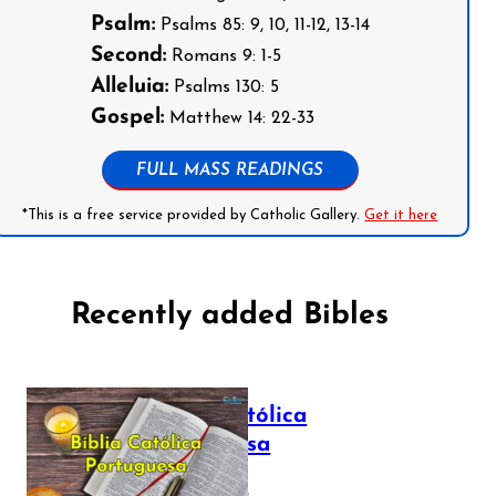
Psalm:
Psalms 85: 9, 10, 11-12, 13-14
Second:
Romans 9: 1-5
Alleluia:
Psalms 130: 5
Gospel:
Matthew 14: 22-33
FULL MASS READINGS
*This is a free service provided by Catholic Gallery.
Get it here
Recently added Bibles
Bíblia Católica
Portuguesa
July 16, 2025