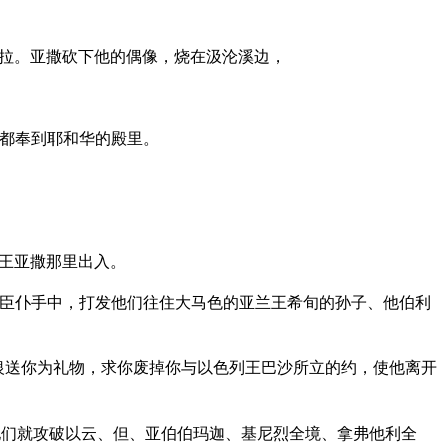
拉。亚撒砍下他的偶像，烧在汲沦溪边，
都奉到耶和华的殿里。
王亚撒那里出入。
臣仆手中，打发他们往住大马色的亚兰王希旬的孙子、他伯利
银送你为礼物，求你废掉你与以色列王巴沙所立的约，使他离开
们就攻破以云、但、亚伯伯玛迦、基尼烈全境、拿弗他利全