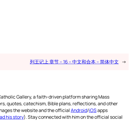
列王记上 章节 – 16 – 中文和合本 – 简体中文
→
atholic Gallery, a faith-driven platform sharing Mass
rs, quotes, catechism, Bible plans, reflections, and other
nages the website and the official
Android
/
iOS
apps
ad his story
). Stay connected with him on the official social