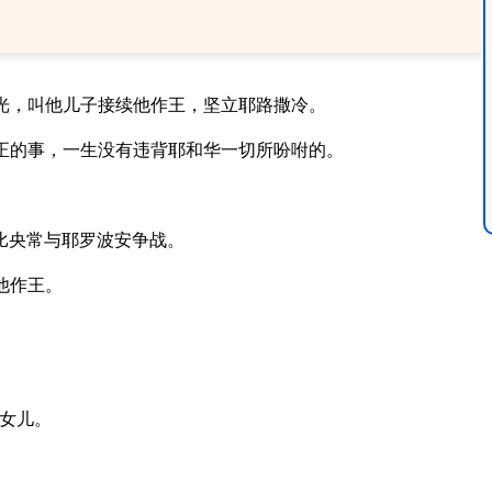
光，叫他儿子接续他作王，坚立耶路撒冷。
正的事，一生没有违背耶和华一切所吩咐的。
比央常与耶罗波安争战。
他作王。
女儿。