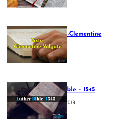
The Sixto-Clementine
Vulgate
July 12, 2025
Luther Bible – 1545
October 17, 2018