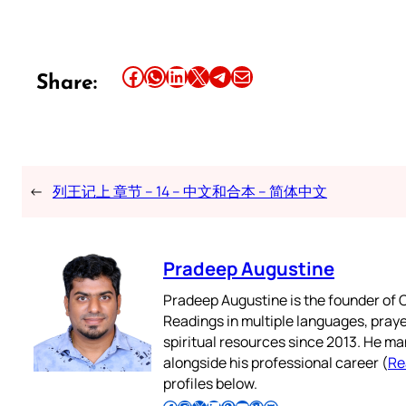
Share this article on Facebook
Share this article on WhatsApp
Share this article on LinkedIn
Share this article on X
Share this article on Telegram
Email this Article
Share:
←
列王记上 章节 – 14 – 中文和合本 – 简体中文
Pradeep Augustine
Pradeep Augustine is the founder of C
Readings in multiple languages, praye
spiritual resources since 2013. He ma
alongside his professional career (
Re
profiles below.