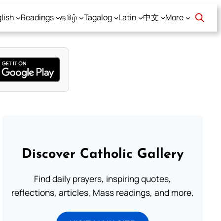
lish
Readings
தமிழ்
Tagalog
Latin
中文
More
Discover Catholic Gallery
Find daily prayers, inspiring quotes,
reflections, articles, Mass readings, and more.