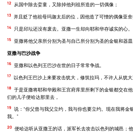
12
从国中除去娈童，又除掉他列祖所造的一切偶像；
13
并且贬了他祖母玛迦太后的位，因他造了可憎的偶像亚舍
14
只是邱坛还没有废去。亚撒一生却向耶和华存诚实的心。
15
亚撒将他父亲所分别为圣与自己所分别为圣的金银和器皿
亚撒与巴沙战争
16
亚撒和以色列王巴沙在世的日子常常争战。
17
以色列王巴沙上来要攻击犹大，修筑拉玛，不许人从犹大
18
于是亚撒将耶和华殿和王宫府库里所剩下的金银都交在他
们的儿子便哈达那里去，
19
说：“你父曾与我父立约，我与你也要立约。现在我将金
我。”
20
便哈达听从亚撒王的话，派军长去攻击以色列的城邑；他