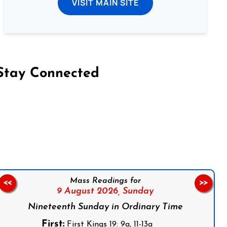
VISIT MAIN SITE
Stay Connected
on Facebook
Follow us on Instagram
Follow us on X
Subscribe to our YouTube Channel
Follow us on WhatsApp
Mass Readings for
<<
>>
9 August 2026,
Sunday
Nineteenth Sunday in Ordinary Time
First:
First Kings 19: 9a, 11-13a