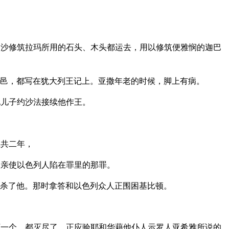
沙修筑拉玛所用的石头、木头都运去，用以修筑便雅悯的迦巴
邑，都写在犹大列王记上。亚撒年老的时候，脚上有病。
他儿子约沙法接续他作王。
王共二年，
亲使以色列人陷在罪里的那罪。
杀了他。那时拿答和以色列众人正围困基比顿。
一个，都灭尽了，正应验耶和华藉他仆人示罗人亚希雅所说的