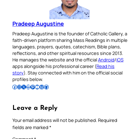
Pradeep Augustine
Pradeep Augustine is the founder of Catholic Gallery, a
faith-driven platform sharing Mass Readings in multiple
languages, prayers, quotes, catechism, Bible plans,
reflections, and other spiritual resources since 2013.
He manages the website and the official
Android
/
iOS
apps alongside his professional career (
Read his
story
). Stay connected with him on the official social
profiles below.
Follow Pradeep on Facebook
Follow Pradeep on Instagram
Follow Pradeep on X
Follow Pradeep on LinkedIn
Follow Pradeep on Pinterest
Subscribe to Pradeep’s Youtube Channel
Follow Pradeep on WordPress
Follow Pradeep on GitHub
Leave a Reply
Your email address will not be published.
Required
fields are marked
*
Comment
*