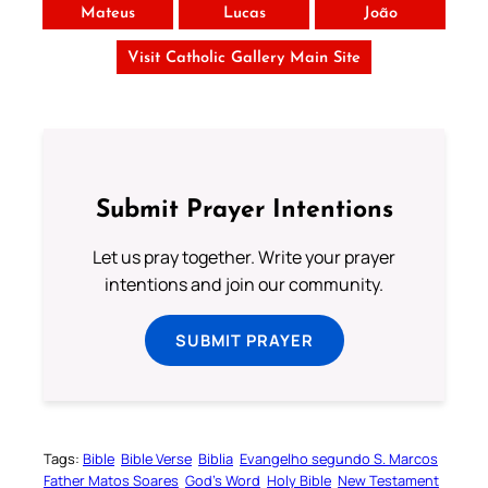
Mateus
Lucas
João
Visit Catholic Gallery Main Site
Submit Prayer Intentions
Let us pray together. Write your prayer
intentions and join our community.
SUBMIT PRAYER
Tags:
Bible
Bible Verse
Biblia
Evangelho segundo S. Marcos
Father Matos Soares
God’s Word
Holy Bible
New Testament