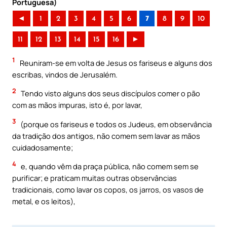
Portuguesa)
◄
1
2
3
4
5
6
7
8
9
10
11
12
13
14
15
16
►
1
Reuniram-se em volta de Jesus os fariseus e alguns dos
escribas, vindos de Jerusalém.
2
Tendo visto alguns dos seus discípulos comer o pão
com as mãos impuras, isto é, por lavar,
3
(porque os fariseus e todos os Judeus, em observância
da tradição dos antigos, não comem sem lavar as mãos
cuidadosamente;
4
e, quando vêm da praça pública, não comem sem se
purificar; e praticam muitas outras observâncias
tradicionais, como lavar os copos, os jarros, os vasos de
metal, e os leitos),