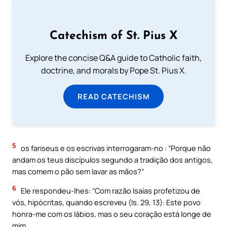
Catechism of St. Pius X
Explore the concise Q&A guide to Catholic faith,
doctrine, and morals by Pope St. Pius X.
READ CATECHISM
5
os fariseus e os escrivas interrogaram-no : “Porque não
andam os teus discípulos segundo a tradição dos antigos,
mas comem o pão sem lavar as mãos?”
6
Ele respondeu-lhes: “Com razão Isaías profetizou de
vós, hipócritas, quando escreveu (Is. 29, 13): Este povo
honra-me com os lábios, mas o seu coração está longe de
mim