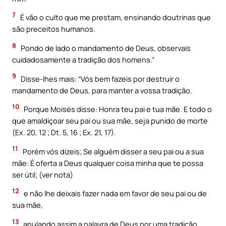
7
É vão o culto que me prestam, ensinando doutrinas que
são preceitos humanos.
8
Pondo de lado o mandamento de Deus, observais
cuidadosamente a tradição dos homens.”
9
Disse-lhes mais: “Vós bem fazeis por destruir o
mandamento de Deus, para manter a vossa tradição.
10
Porque Moisés disse: Honra teu pai e tua mãe. E todo o
que amaldiçoar seu pai ou sua mãe, seja punido de morte
(Ex. 20, 12 ; Dt. 5, 16 ; Ex. 21, 17).
11
Porém vós dizeis; Se alguém disser a seu pai ou a sua
mãe: É oferta a Deus qualquer coisa minha que te possa
ser útil; (ver nota)
12
e não lhe deixais fazer nada em favor de seu pai ou de
sua mãe,
13
anulando assim a palavra de Deus por uma tradição,