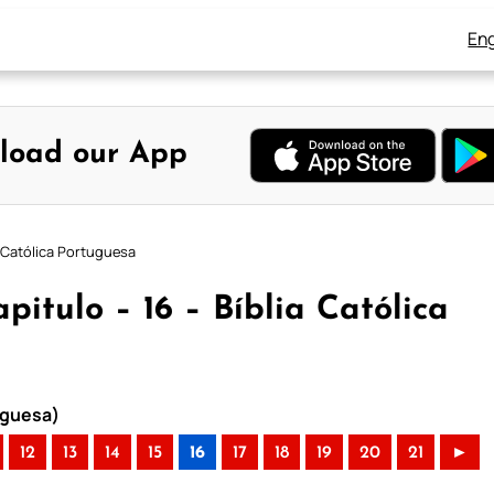
Eng
load our App
a Católica Portuguesa
itulo – 16 – Bíblia Católica
tuguesa)
12
13
14
15
16
17
18
19
20
21
►