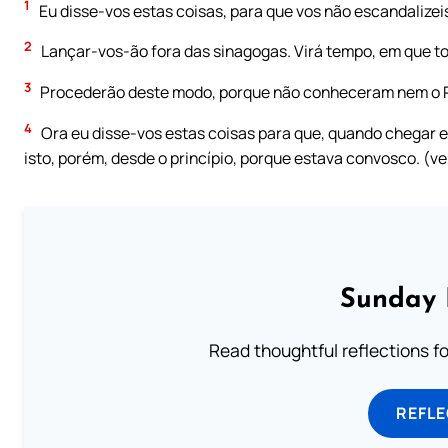
1
Eu disse-vos estas coisas, para que vos não escandalizeis
2
Lançar-vos-ão fora das sinagogas. Virá tempo, em que tod
3
Procederão deste modo, porque não conheceram nem o P
4
Ora eu disse-vos estas coisas para que, quando chegar es
isto, porém, desde o princípio, porque estava convosco. (ve
Sunday 
Read thoughtful reflections f
REFL