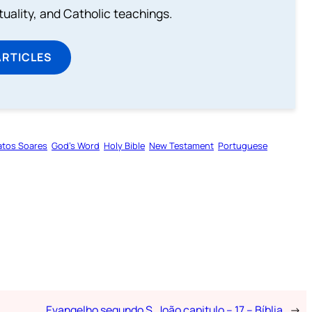
rituality, and Catholic teachings.
ARTICLES
atos Soares
God’s Word
Holy Bible
New Testament
Portuguese
Evangelho segundo S. João capitulo – 17 – Bíblia
→