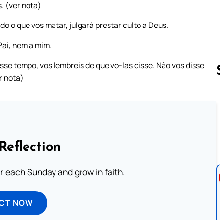
. (ver nota)
o o que vos matar, julgará prestar culto a Deus.
ai, nem a mim.
se tempo, vos lembreis de que vo-las disse. Não vos disse
r nota)
Follow us 
Reflection
or each Sunday and grow in faith.
ECT NOW