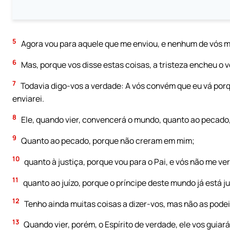
5
Agora vou para aquele que me enviou, e nenhum de vós m
6
Mas, porque vos disse estas coisas, a tristeza encheu o 
7
Todavia digo-vos a verdade: A vós convém que eu vá porque,
enviarei.
8
Ele, quando vier, convencerá o mundo, quanto ao pecado, à
9
Quanto ao pecado, porque não creram em mim;
10
quanto à justiça, porque vou para o Pai, e vós não me ver
11
quanto ao juízo, porque o príncipe deste mundo já está j
12
Tenho ainda muitas coisas a dizer-vos, mas não as pode
13
Quando vier, porém, o Espírito de verdade, ele vos guiar