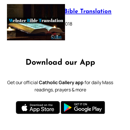
Webster Bible Translation
October 11, 2018
Download our App
Get our official
Catholic Gallery app
for daily Mass
readings, prayers & more