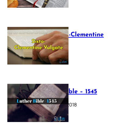
The Sixto-Clementine
Vulgate
July 12, 2025
Luther Bible – 1545
October 17, 2018