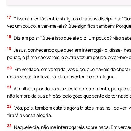
17
Disseram então entre si alguns dos seus discípulos: “Que 
vez um pouco, e ver-me-eis? Que significa também: Porque 
18
Diziam pois: “Que é isto que ele diz: Um pouco? Não sabe
19
Jesus, conhecendo que queriam interrogá-lo, disse-lhes:
pouco, e já me não vereis, e outra vez um pouco, e ver-me-e
20
Em verdade, em verdade, vos digo, que haveis de chorar e
mas a vossa tristeza há-de converter-se em alegria.
21
A mulher, quando dá à luz, está em sofrimento, porque c
não lembra da sua aflição, pelo gozo que sente de ter nas
22
Vós, pois, também estais agora tristes, mas hei-de ver-
tirará a vossa alegria.
23
Naquele dia, não me interrogareis sobre nada. Em verdad