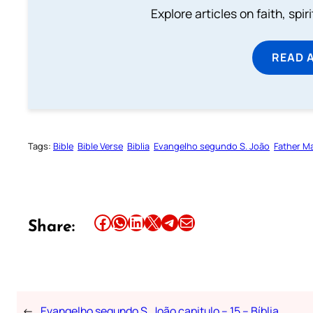
Explore articles on faith, spi
READ 
Tags:
Bible
Bible Verse
Biblia
Evangelho segundo S. João
Father M
Share this article on Facebook
Share this article on WhatsApp
Share this article on LinkedIn
Share this article on X
Share this article on Telegram
Email this Article
Share:
←
Evangelho segundo S. João capitulo – 15 – Bíblia