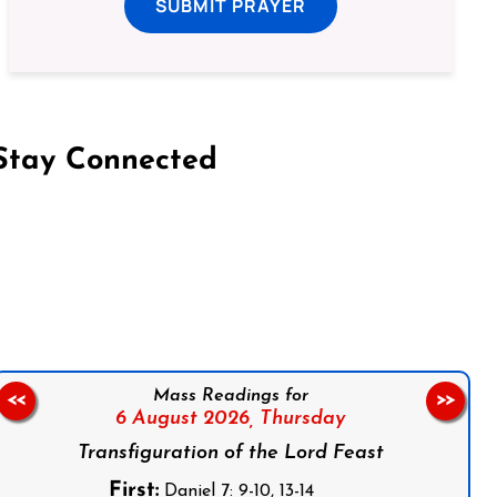
SUBMIT PRAYER
Stay Connected
on Facebook
Follow us on Instagram
Follow us on X
Subscribe to our YouTube Channel
Follow us on WhatsApp
Mass Readings for
<<
>>
6 August 2026,
Thursday
Transfiguration of the Lord Feast
First:
Daniel 7: 9-10, 13-14