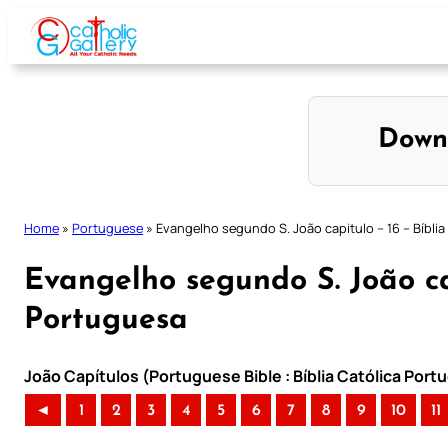
Skip
to
content
Down
Home
»
Portuguese
»
Evangelho segundo S. João capitulo – 16 – Bíbli
Evangelho segundo S. João cap
Portuguesa
João Capítulos (Portuguese Bible : Bíblia Católica Por
◄
1
2
3
4
5
6
7
8
9
10
11