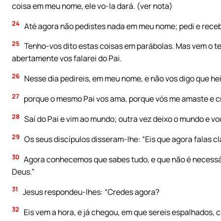
coisa em meu nome, ele vo-la dará. (ver nota)
24
Até agora não pedistes nada em meu nome; pedi e recebe
25
Tenho-vos dito estas coisas em parábolas. Mas vem o te
abertamente vos falarei do Pai.
26
Nesse dia pedireis, em meu nome, e não vos digo que hei-
27
porque o mesmo Pai vos ama, porque vós me amaste e cre
28
Saí do Pai e vim ao mundo; outra vez deixo o mundo e vou
29
Os seus discípulos disseram-lhe: “Eis que agora falas 
30
Agora conhecemos que sabes tudo, e que não é necessári
Deus.”
31
Jesus respondeu-lhes: “Credes agora?
32
Eis vem a hora, e já chegou, em que sereis espalhados, 