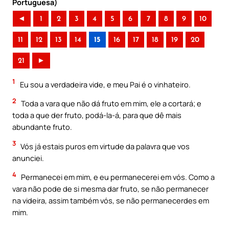
Portuguesa)
◄
1
2
3
4
5
6
7
8
9
10
11
12
13
14
15
16
17
18
19
20
21
►
1
Eu sou a verdadeira vide, e meu Pai é o vinhateiro.
2
Toda a vara que não dá fruto em mim, ele a cortará; e
toda a que der fruto, podá-la-á, para que dê mais
abundante fruto.
3
Vós já estais puros em virtude da palavra que vos
anunciei.
4
Permanecei em mim, e eu permanecerei em vós. Como a
vara não pode de si mesma dar fruto, se não permanecer
na videira, assim também vós, se não permanecerdes em
mim.