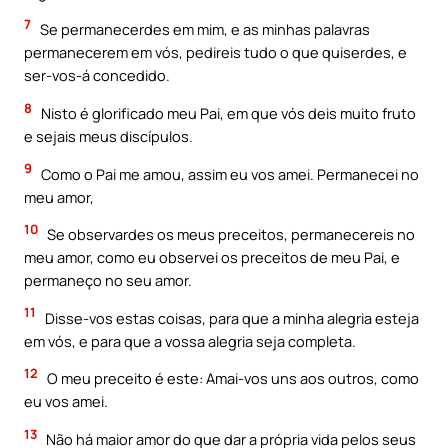
7
Se permanecerdes em mim, e as minhas palavras
permanecerem em vós, pedireis tudo o que quiserdes, e
ser-vos-á concedido.
8
Nisto é glorificado meu Pai, em que vós deis muito fruto
e sejais meus discípulos.
9
Como o Pai me amou, assim eu vos amei. Permanecei no
meu amor,
10
Se observardes os meus preceitos, permanecereis no
meu amor, como eu observei os preceitos de meu Pai, e
permaneço no seu amor.
11
Disse-vos estas coisas, para que a minha alegria esteja
em vós, e para que a vossa alegria seja completa.
12
O meu preceito é este: Amai-vos uns aos outros, como
eu vos amei.
13
Não há maior amor do que dar a própria vida pelos seus