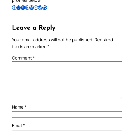
profiles below.
Follow Pradeep on Facebook
Follow Pradeep on Instagram
Follow Pradeep on X
Follow Pradeep on LinkedIn
Follow Pradeep on Pinterest
Subscribe to Pradeep’s Youtube Channel
Follow Pradeep on WordPress
Follow Pradeep on GitHub
Leave a Reply
Your email address will not be published.
Required
fields are marked
*
Comment
*
Name
*
Email
*