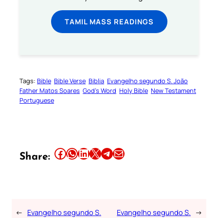
TAMIL MASS READINGS
Tags:
Bible
Bible Verse
Biblia
Evangelho segundo S. João
Father Matos Soares
God’s Word
Holy Bible
New Testament
Portuguese
Share this article on Facebook
Share this article on WhatsApp
Share this article on LinkedIn
Share this article on X
Share this article on Telegram
Email this Article
Share:
←
Evangelho segundo S.
Evangelho segundo S.
→