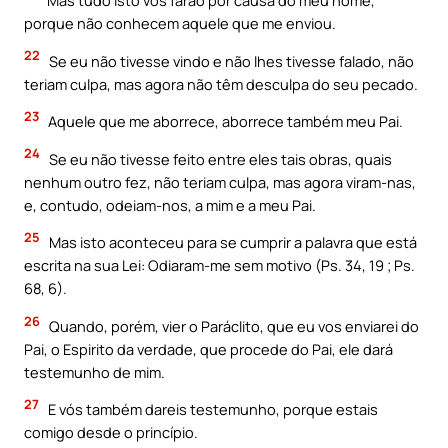
Mas tudo isto vos farão por causa do meu nome,
porque não conhecem aquele que me enviou.
22
Se eu não tivesse vindo e não lhes tivesse falado, não
teriam culpa, mas agora não têm desculpa do seu pecado.
23
Aquele que me aborrece, aborrece também meu Pai.
24
Se eu não tivesse feito entre eles tais obras, quais
nenhum outro fez, não teriam culpa, mas agora viram-nas,
e, contudo, odeiam-nos, a mim e a meu Pai.
25
Mas isto aconteceu para se cumprir a palavra que está
escrita na sua Lei: Odiaram-me sem motivo (Ps. 34, 19 ; Ps.
68, 6).
26
Quando, porém, vier o Paráclito, que eu vos enviarei do
Pai, o Espirito da verdade, que procede do Pai, ele dará
testemunho de mim.
27
E vós também dareis testemunho, porque estais
comigo desde o princípio.