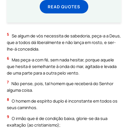
READ QUOTES
5
Se algum de vós necessita de sabedoria, peça-a a Deus,
que a todos dá liberalmente e não lança em rosto, e ser-
lhe-á concedida.
6
Mas peça-a com fé, sem nada hesitar, porque aquele
que hesita é semelhante à onda do mar, agitada e levada
de uma parte para a outra pelo vento.
7
Não pense, pois, tal homem que receberá do Senhor
alguma coisa.
8
O homem de espírito duplo é inconstante em todos os
seus caminhos.
9
O irmão que é de condição baixa, glorie-se da sua
exaltação (ao cristianismo);