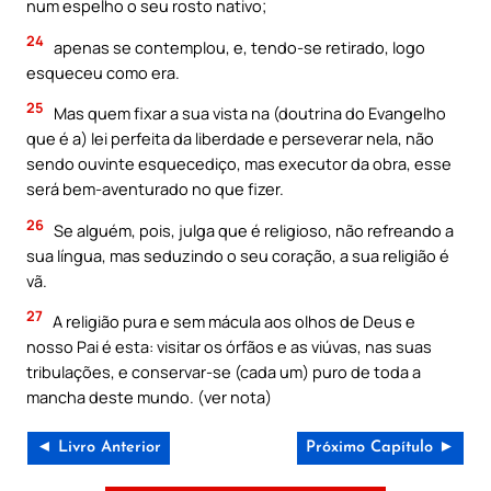
num espelho o seu rosto nativo;
24
apenas se contemplou, e, tendo-se retirado, logo
esqueceu como era.
25
Mas quem fixar a sua vista na (doutrina do Evangelho
que é a) lei perfeita da liberdade e perseverar nela, não
sendo ouvinte esquecediço, mas executor da obra, esse
será bem-aventurado no que fizer.
26
Se alguém, pois, julga que é religioso, não refreando a
sua língua, mas seduzindo o seu coração, a sua religião é
vã.
27
A religião pura e sem mácula aos olhos de Deus e
nosso Pai é esta: visitar os órfãos e as viúvas, nas suas
tribulações, e conservar-se (cada um) puro de toda a
mancha deste mundo. (ver nota)
◄ Livro Anterior
Próximo Capítulo ►