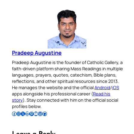
Pradeep Augustine
Pradeep Augustine is the founder of Catholic Gallery, a
faith-driven platform sharing Mass Readings in multiple
languages, prayers, quotes, catechism, Bible plans,
reflections, and other spiritual resources since 2013.
He manages the website and the official
Android
/
iOS
apps alongside his professional career (
Read his
story
). Stay connected with him on the official social
profiles below.
Follow Pradeep on Facebook
Follow Pradeep on Instagram
Follow Pradeep on X
Follow Pradeep on LinkedIn
Follow Pradeep on Pinterest
Subscribe to Pradeep’s Youtube Channel
Follow Pradeep on WordPress
Follow Pradeep on GitHub