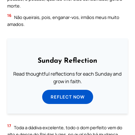
morte.
16
Não queirais, pois, enganar-vos, irmãos meus muito
amados.
Sunday Reflection
Read thoughtful reflections for each Sunday and
grow in faith.
REFLECT NOW
17
Toda a dádiva excelente, todo o dom perfeito vem do
alto e desce do Pai das luzes, no qual não há mudança,