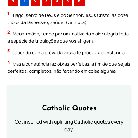
◄
1
2
3
4
5
►
1
Tiago, servo de Deus e do Senhor Jesus Cristo, às doze
tribos da Dispersão, saúde. (ver nota)
2
Meus irmãos, tende por um motivo da maior alegria toda
a espécie de tribulações que vos afligem,
3
sabendo que a prova da vossa fé produz a constância.
4
Mas a constância faz obras perfeitas, a fim de que sejais
perfeitos, completos, não faltando em coisa alguma.
Catholic Quotes
Get inspired with uplifting Catholic quotes every
day.