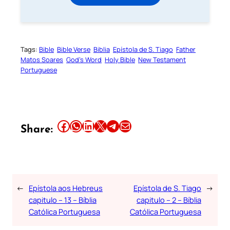
Tags:
Bible
Bible Verse
Biblia
Epístola de S. Tiago
Father
Matos Soares
God’s Word
Holy Bible
New Testament
Portuguese
Share this article on Facebook
Share this article on WhatsApp
Share this article on LinkedIn
Share this article on X
Share this article on Telegram
Email this Article
Share:
←
Epístola aos Hebreus
Epístola de S. Tiago
→
capitulo – 13 – Bíblia
capitulo – 2 – Bíblia
Católica Portuguesa
Católica Portuguesa