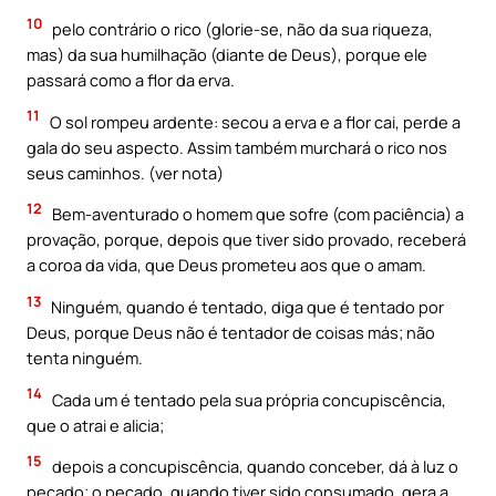
10
pelo contrário o rico (glorie-se, não da sua riqueza,
mas) da sua humilhação (diante de Deus), porque ele
passará como a flor da erva.
11
O sol rompeu ardente: secou a erva e a flor cai, perde a
gala do seu aspecto. Assim também murchará o rico nos
seus caminhos. (ver nota)
12
Bem-aventurado o homem que sofre (com paciência) a
provação, porque, depois que tiver sido provado, receberá
a coroa da vida, que Deus prometeu aos que o amam.
13
Ninguém, quando é tentado, diga que é tentado por
Deus, porque Deus não é tentador de coisas más; não
tenta ninguém.
14
Cada um é tentado pela sua própria concupiscência,
que o atrai e alicia;
15
depois a concupiscência, quando conceber, dá à luz o
pecado; o pecado, quando tiver sido consumado, gera a