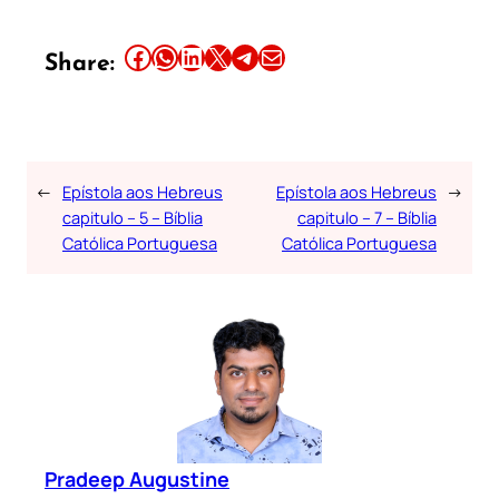
Share this article on Facebook
Share this article on WhatsApp
Share this article on LinkedIn
Share this article on X
Share this article on Telegram
Email this Article
Share:
←
Epístola aos Hebreus
Epístola aos Hebreus
→
capitulo – 5 – Bíblia
capitulo – 7 – Bíblia
Católica Portuguesa
Católica Portuguesa
Pradeep Augustine