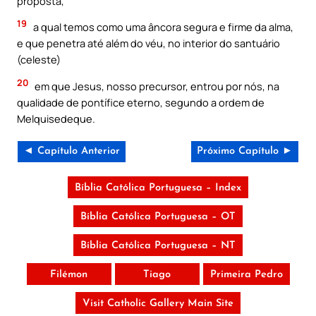
proposta,
19
a qual temos como uma âncora segura e firme da alma,
e que penetra até além do véu, no interior do santuário
(celeste)
20
em que Jesus, nosso precursor, entrou por nós, na
qualidade de pontífice eterno, segundo a ordem de
Melquisedeque.
◄ Capítulo Anterior
Próximo Capítulo ►
Bíblia Católica Portuguesa – Index
Bíblia Católica Portuguesa – OT
Bíblia Católica Portuguesa – NT
Filémon
Tiago
Primeira Pedro
Visit Catholic Gallery Main Site