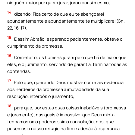
ninguém maior por quem jurar, jurou por si mesmo,
14
dizendo: Fica certo de que eu te abençoarei
abundantemente e abundantemente te multiplicarei (Gn.
22, 16-17).
15
E assim Abraão, esperando pacientemente, obteve o
cumprimento da promessa.
16
Com efeito, os homens juram pelo que há de maior que
eles, e o juramento, servindo de garantia, termina todas as
contendas.
17
Pelo que, querendo Deus mostrar com mais evidência
aos herdeiros da promessa a imutabilidade da sua
resolução, interpôs o juramento,
18
para que, por estas duas coisas inabaláveis (promessa
e juramento), nas quais é impossível que Deus minta,
tenhamos uma poderosíssima consolação, nós, que
pusemos o nosso refúgio na firme adesão à esperança