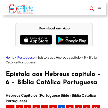
Skip
to
content
Download our App
Home
»
Portuguese
»
Epístola aos Hebreus capitulo – 6 – Bíblia
Católica Portuguesa
Epístola aos Hebreus capitulo –
6 – Bíblia Católica Portuguesa
Hebreus Capítulos (Portuguese Bible : Bíblia Católica
Portuguesa)