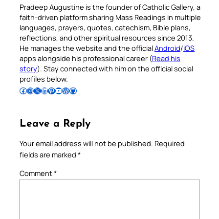
Pradeep Augustine is the founder of Catholic Gallery, a
faith-driven platform sharing Mass Readings in multiple
languages, prayers, quotes, catechism, Bible plans,
reflections, and other spiritual resources since 2013.
He manages the website and the official
Android
/
iOS
apps alongside his professional career (
Read his
story
). Stay connected with him on the official social
profiles below.
Follow Pradeep on Facebook
Follow Pradeep on Instagram
Follow Pradeep on X
Follow Pradeep on LinkedIn
Follow Pradeep on Pinterest
Subscribe to Pradeep’s Youtube Channel
Follow Pradeep on WordPress
Follow Pradeep on GitHub
Leave a Reply
Your email address will not be published.
Required
fields are marked
*
Comment
*