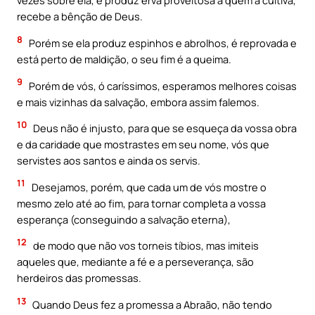
vezes sobre ela, e produz erva proveitosa a quem a cultiva,
recebe a bênção de Deus.
8
Porém se ela produz espinhos e abrolhos, é reprovada e
está perto de maldição, o seu fim é a queima.
9
Porém de vós, ó caríssimos, esperamos melhores coisas
e mais vizinhas da salvação, embora assim falemos.
10
Deus não é injusto, para que se esqueça da vossa obra
e da caridade que mostrastes em seu nome, vós que
servistes aos santos e ainda os servis.
11
Desejamos, porém, que cada um de vós mostre o
mesmo zelo até ao fim, para tornar completa a vossa
esperança (conseguindo a salvação eterna),
12
de modo que não vos torneis tíbios, mas imiteis
aqueles que, mediante a fé e a perseverança, são
herdeiros das promessas.
13
Quando Deus fez a promessa a Abraão, não tendo