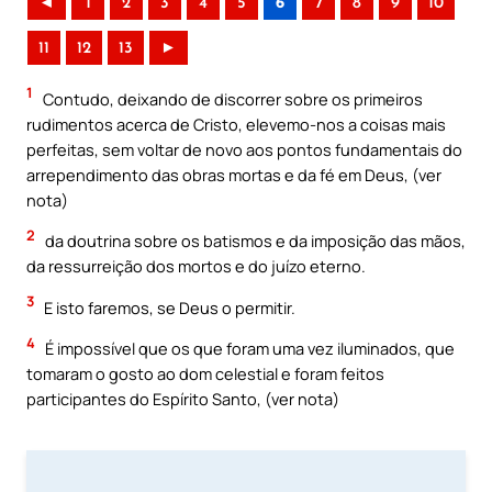
◄
1
2
3
4
5
6
7
8
9
10
11
12
13
►
1
Contudo, deixando de discorrer sobre os primeiros
rudimentos acerca de Cristo, elevemo-nos a coisas mais
perfeitas, sem voltar de novo aos pontos fundamentais do
arrependimento das obras mortas e da fé em Deus, (ver
nota)
2
da doutrina sobre os batismos e da imposição das mãos,
da ressurreição dos mortos e do juízo eterno.
3
E isto faremos, se Deus o permitir.
4
É impossível que os que foram uma vez iluminados, que
tomaram o gosto ao dom celestial e foram feitos
participantes do Espírito Santo, (ver nota)