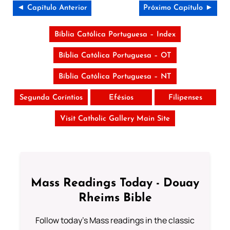
◄ Capítulo Anterior
Próximo Capítulo ►
Bíblia Católica Portuguesa – Index
Bíblia Católica Portuguesa – OT
Bíblia Católica Portuguesa – NT
Segunda Coríntios
Efésios
Filipenses
Visit Catholic Gallery Main Site
Mass Readings Today - Douay
Rheims Bible
Follow today's Mass readings in the classic