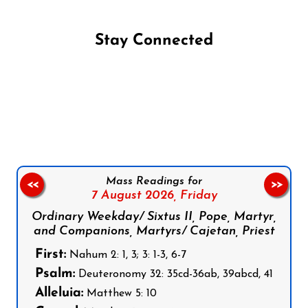
Stay Connected
Follow us on Facebook
Follow us on Instagram
Follow us on X
Subscribe to our YouTube Channel
Follow us on WhatsApp
Mass Readings for
<<
>>
7 August 2026,
Friday
Ordinary Weekday/ Sixtus II, Pope, Martyr,
and Companions, Martyrs/ Cajetan, Priest
First:
Nahum 2: 1, 3; 3: 1-3, 6-7
Psalm:
Deuteronomy 32: 35cd-36ab, 39abcd, 41
Alleluia:
Matthew 5: 10