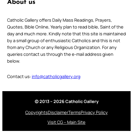
About us
Catholic Gallery offers Daily Mass Readings, Prayers,
Quotes, Bible Online, Yearly plan to read bible, Saint of the
day and much more. Kindly note that this site is maintained
by a small group of enthusiastic Catholics and this is not
from any Church or any Religious Organization. For any
queries contact us through the e-mail address given
below.
Contact us:
info@catholicgallery.org
© 2013 – 2026 Catholic Gallery
Copyrights
Disclaimer
Terms
Privacy Policy
Visit CG – Main Site