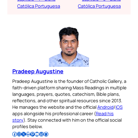
Católica Portuguesa
Católica Portuguesa
Pradeep Augustine
Pradeep Augustine is the founder of Catholic Gallery, a
faith-driven platform sharing Mass Readings in multiple
languages, prayers, quotes, catechism, Bible plans,
reflections, and other spiritual resources since 2013.
He manages the website and the official
Android
/
iOS
apps alongside his professional career (
Read his
story
). Stay connected with him on the official social
profiles below.
Follow Pradeep on Facebook
Follow Pradeep on Instagram
Follow Pradeep on X
Follow Pradeep on LinkedIn
Follow Pradeep on Pinterest
Subscribe to Pradeep’s Youtube Channel
Follow Pradeep on WordPress
Follow Pradeep on GitHub