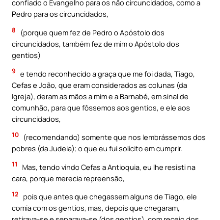
confiado o Evangelho para os não circuncidados, como a
Pedro para os circuncidados,
8
(porque quem fez de Pedro o Apóstolo dos
circuncidados, também fez de mim o Apóstolo dos
gentios)
9
e tendo reconhecido a graça que me foi dada, Tiago,
Cefas e João, que eram considerados as colunas (da
Igreja), deram as mãos a mim e a Barnabé, em sinal de
comunhão, para que fôssemos aos gentios, e ele aos
circuncidados,
10
(recomendando) somente que nos lembrássemos dos
pobres (da Judeia); o que eu fui solícito em cumprir.
11
Mas, tendo vindo Cefas a Antioquia, eu lhe resisti na
cara, porque merecia repreensão,
12
pois que antes que chegassem alguns de Tiago, ele
comia com os gentios, mas, depois que chegaram,
retirava-se e separava-se (dos gentios), com receio dos