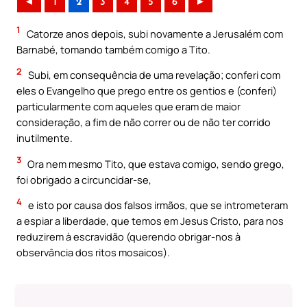
◄
1
2
3
4
5
6
►
1
Catorze anos depois, subi novamente a Jerusalém com
Barnabé, tomando também comigo a Tito.
2
Subi, em consequência de uma revelação; conferi com
eles o Evangelho que prego entre os gentios e (conferi)
particularmente com aqueles que eram de maior
consideração, a fim de não correr ou de não ter corrido
inutilmente.
3
Ora nem mesmo Tito, que estava comigo, sendo grego,
foi obrigado a circuncidar-se,
4
e isto por causa dos falsos irmãos, que se intrometeram
a espiar a liberdade, que temos em Jesus Cristo, para nos
reduzirem à escravidão (querendo obrigar-nos à
observância dos ritos mosaicos).