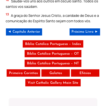
Saudai-vos uns aos outros em ósculo santo. Todos os
santos vos saúdam.
13
A graça do Senhor Jesus Cristo, a caridade de Deus e a
comunicação do Espírito Santo sejam com todos vós.
◄ Capítulo Anterior
Próximo Livro ►
Bíblia Católica Portuguesa – Index
Bíblia Católica Portuguesa – OT
Bíblia Católica Portuguesa – NT
Primeira Coríntios
Galatas
Efésios
Visit Catholic Gallery Main Site