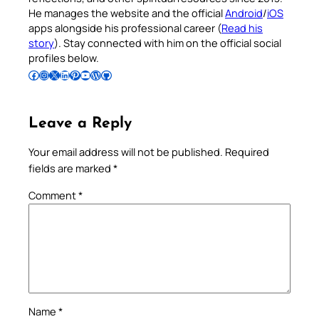
He manages the website and the official
Android
/
iOS
apps alongside his professional career (
Read his
story
). Stay connected with him on the official social
profiles below.
Follow Pradeep on Facebook
Follow Pradeep on Instagram
Follow Pradeep on X
Follow Pradeep on LinkedIn
Follow Pradeep on Pinterest
Subscribe to Pradeep’s Youtube Channel
Follow Pradeep on WordPress
Follow Pradeep on GitHub
Leave a Reply
Your email address will not be published.
Required
fields are marked
*
Comment
*
Name
*