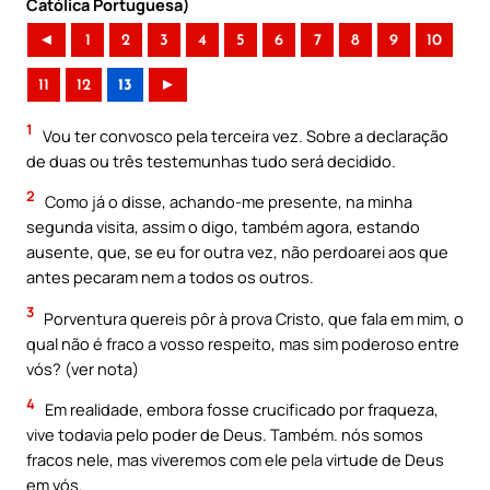
Católica Portuguesa)
◄
1
2
3
4
5
6
7
8
9
10
11
12
13
►
1
Vou ter convosco pela terceira vez. Sobre a declaração
de duas ou três testemunhas tudo será decidido.
2
Como já o disse, achando-me presente, na minha
segunda visita, assim o digo, também agora, estando
ausente, que, se eu for outra vez, não perdoarei aos que
antes pecaram nem a todos os outros.
3
Porventura quereis pôr à prova Cristo, que fala em mim, o
qual não é fraco a vosso respeito, mas sim poderoso entre
vós? (ver nota)
4
Em realidade, embora fosse crucificado por fraqueza,
vive todavia pelo poder de Deus. Também. nós somos
fracos nele, mas viveremos com ele pela virtude de Deus
em vós.