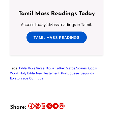
Tamil Mass Readings Today
Access today's Mass readings in Tamil.
TAMIL MASS READINGS
Tags:
Bible
Bible Verse
Biblia
Father Matos Soares
God’s
Word
Holy Bible
New Testament
Portuguese
Segunda
Epístola aos Coríntios
Share this article on Facebook
Share this article on WhatsApp
Share this article on LinkedIn
Share this article on X
Share this article on Telegram
Email this Article
Share: