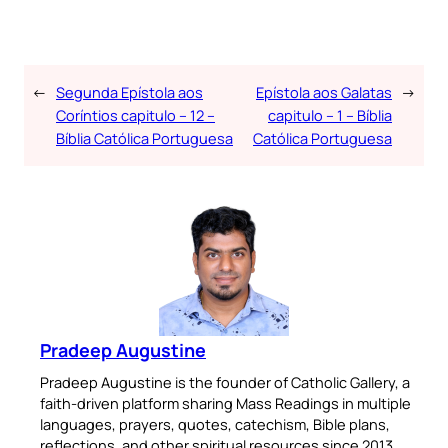
←
Segunda Epístola aos
Epístola aos Galatas
→
Coríntios capitulo – 12 –
capitulo – 1 – Bíblia
Bíblia Católica Portuguesa
Católica Portuguesa
Pradeep Augustine
Pradeep Augustine is the founder of Catholic Gallery, a
faith-driven platform sharing Mass Readings in multiple
languages, prayers, quotes, catechism, Bible plans,
reflections, and other spiritual resources since 2013.