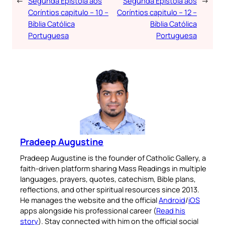
←
Segunda Epístola aos
Segunda Epístola aos
→
Coríntios capitulo – 10 –
Coríntios capitulo – 12 –
Bíblia Católica
Bíblia Católica
Portuguesa
Portuguesa
Pradeep Augustine
Pradeep Augustine is the founder of Catholic Gallery, a
faith-driven platform sharing Mass Readings in multiple
languages, prayers, quotes, catechism, Bible plans,
reflections, and other spiritual resources since 2013.
He manages the website and the official
Android
/
iOS
apps alongside his professional career (
Read his
story
). Stay connected with him on the official social