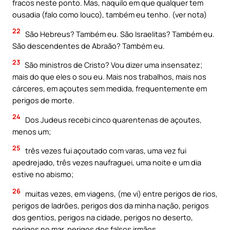
fracos neste ponto. Mas, naquilo em que qualquer tem
ousadia (falo como louco), também eu tenho. (ver nota)
22
São Hebreus? Também eu. São Israelitas? Também eu.
São descendentes de Abraão? Também eu.
23
São ministros de Cristo? Vou dizer uma insensatez;
mais do que eles o sou eu. Mais nos trabalhos, mais nos
cárceres, em açoutes sem medida, frequentemente em
perigos de morte.
24
Dos Judeus recebi cinco quarentenas de açoutes,
menos um;
25
três vezes fui açoutado com varas, uma vez fui
apedrejado, três vezes naufraguei, uma noite e um dia
estive no abismo;
26
muitas vezes, em viagens, (me vi) entre perigos de rios,
perigos de ladrões, perigos dos da minha nação, perigos
dos gentios, perigos na cidade, perigos no deserto,
perigos no mar, perigos dos falsos irmãos,