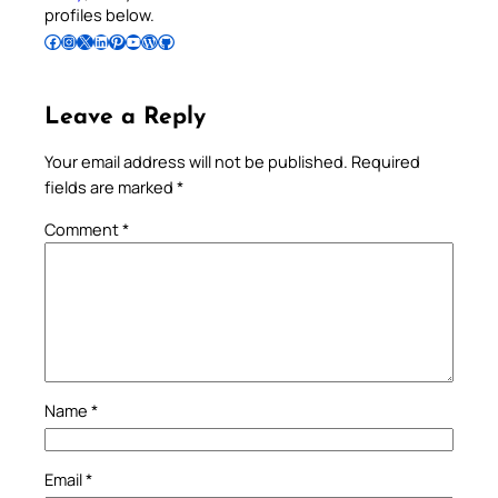
profiles below.
Follow Pradeep on Facebook
Follow Pradeep on Instagram
Follow Pradeep on X
Follow Pradeep on LinkedIn
Follow Pradeep on Pinterest
Subscribe to Pradeep’s Youtube Channel
Follow Pradeep on WordPress
Follow Pradeep on GitHub
Leave a Reply
Your email address will not be published.
Required
fields are marked
*
Comment
*
Name
*
Email
*