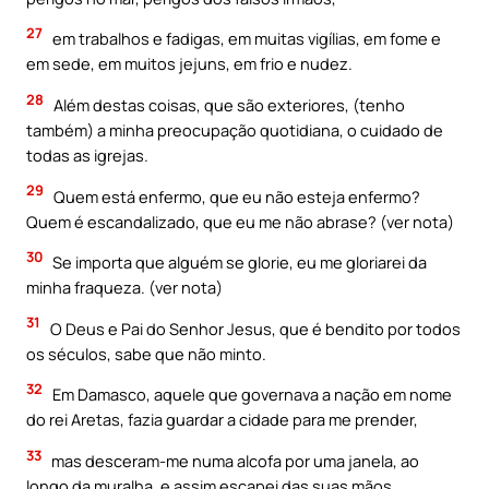
27
em trabalhos e fadigas, em muitas vigílias, em fome e
em sede, em muitos jejuns, em frio e nudez.
28
Além destas coisas, que são exteriores, (tenho
também) a minha preocupação quotidiana, o cuidado de
todas as igrejas.
29
Quem está enfermo, que eu não esteja enfermo?
Quem é escandalizado, que eu me não abrase? (ver nota)
30
Se importa que alguém se glorie, eu me gloriarei da
minha fraqueza. (ver nota)
31
O Deus e Pai do Senhor Jesus, que é bendito por todos
os séculos, sabe que não minto.
32
Em Damasco, aquele que governava a nação em nome
do rei Aretas, fazia guardar a cidade para me prender,
33
mas desceram-me numa alcofa por uma janela, ao
longo da muralha, e assim escapei das suas mãos.