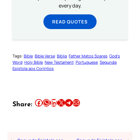
every day.
READ QUOTES
Tags:
Bible
Bible Verse
Biblia
Father Matos Soares
God’s
Word
Holy Bible
New Testament
Portuguese
Segunda
Epístola aos Coríntios
Share this article on Facebook
Share this article on WhatsApp
Share this article on LinkedIn
Share this article on X
Share this article on Telegram
Email this Article
Share: