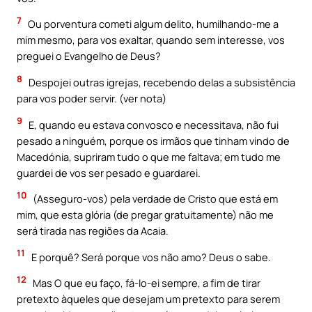
7
Ou porventura cometi algum delito, humilhando-me a
mim mesmo, para vos exaltar, quando sem interesse, vos
preguei o Evangelho de Deus?
8
Despojei outras igrejas, recebendo delas a subsistência
para vos poder servir. (ver nota)
9
E, quando eu estava convosco e necessitava, não fui
pesado a ninguém, porque os irmãos que tinham vindo de
Macedónia, supriram tudo o que me faltava; em tudo me
guardei de vos ser pesado e guardarei.
10
(Asseguro-vos) pela verdade de Cristo que está em
mim, que esta glória (de pregar gratuitamente) não me
será tirada nas regiões da Acaia.
11
E porquê? Será porque vos não amo? Deus o sabe.
12
Mas O que eu faço, fá-lo-ei sempre, a fim de tirar
pretexto àqueles que desejam um pretexto para serem