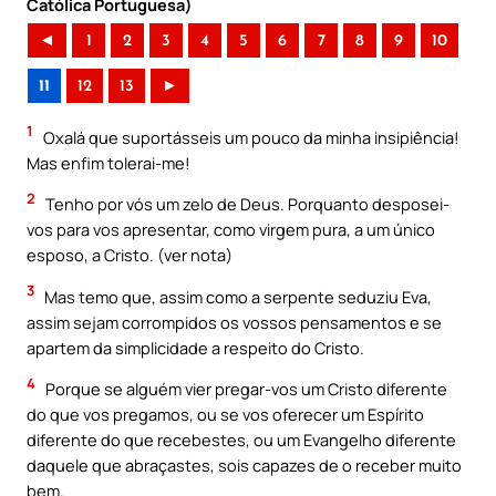
Católica Portuguesa)
◄
1
2
3
4
5
6
7
8
9
10
11
12
13
►
1
Oxalá que suportásseis um pouco da minha insipiência!
Mas enfim tolerai-me!
2
Tenho por vós um zelo de Deus. Porquanto desposei-
vos para vos apresentar, como virgem pura, a um único
esposo, a Cristo. (ver nota)
3
Mas temo que, assim como a serpente seduziu Eva,
assim sejam corrompidos os vossos pensamentos e se
apartem da simplicidade a respeito do Cristo.
4
Porque se alguém vier pregar-vos um Cristo diferente
do que vos pregamos, ou se vos oferecer um Espírito
diferente do que recebestes, ou um Evangelho diferente
daquele que abraçastes, sois capazes de o receber muito
bem.