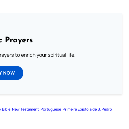
c Prayers
ayers to enrich your spiritual life.
Y NOW
y Bible
New Testament
Portuguese
Primeira Epístola de S. Pedro