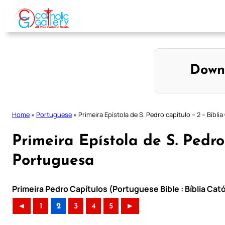
Skip
to
content
Down
Home
»
Portuguese
»
Primeira Epístola de S. Pedro capitulo – 2 – Bíbli
Primeira Epístola de S. Pedro
Portuguesa
Primeira Pedro Capítulos (Portuguese Bible : Bíblia Cat
◄
1
2
3
4
5
►