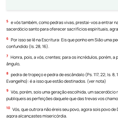
5
e vós também, como pedras vivas, prestai-vos a entrar na
sacerdócio santo para oferecer sacrifícios espirituais, agr
6
Por isso se lê na Escritura: Eis que ponho em Sião uma ped
confundido (Is. 28, 16).
7
Honra, pois, a vós, crentes; para os incrédulos, porém, 
ângulo,
8
pedra de tropeço e pedra de escândalo (Ps. 117, 22; Is. 8,
Evangelho): é a isso que estão destinados. (ver nota)
9
Vós, porém, sois uma geração escolhida, um sacerdócio r
publiqueis as perfeições daquele que das trevas vos chamou
10
Vós, que outrora não éreis seu povo, agora sois povo de 
agora alcançastes misericórdia.