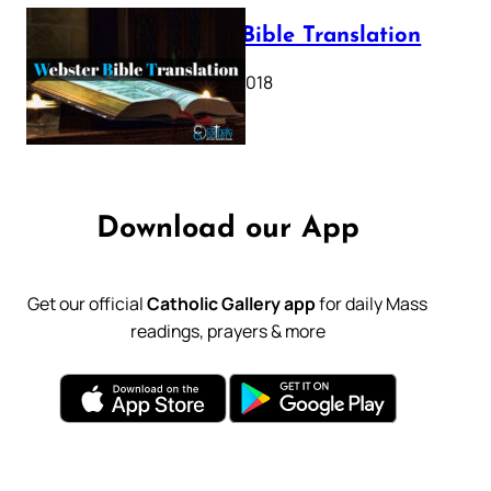
Webster Bible Translation
October 11, 2018
Download our App
Get our official
Catholic Gallery app
for daily Mass
readings, prayers & more