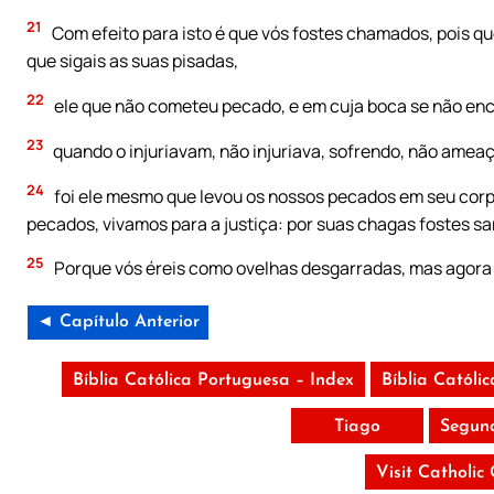
21
Com efeito para isto é que vós fostes chamados, pois q
que sigais as suas pisadas,
22
ele que não cometeu pecado, e em cuja boca se não enco
23
quando o injuriavam, não injuriava, sofrendo, não ameaç
24
foi ele mesmo que levou os nossos pecados em seu corpo
pecados, vivamos para a justiça: por suas chagas fostes sara
25
Porque vós éreis como ovelhas desgarradas, mas agora 
◄ Capítulo Anterior
Bíblia Católica Portuguesa – Index
Bíblia Católi
Tiago
Segun
Visit Catholic