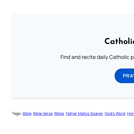
Catholi
Find and recite daily Catholic pr
PRA
Tags:
Bible
Bible Verse
Biblia
Father Matos Soares
God’s Word
Hol