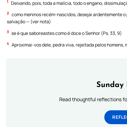
1
Deixando, pois, toda a malícia, todo o engano, dissimulaçõ
2
como meninos recém-nascidos, desejai ardentemente o puro
salvação — (ver nota)
3
se é que saboreastes como é doce o Senhor (Ps. 33, 9)
4
Aproximai-vos dele, pedra viva, rejeitada pelos homens,
Sunday 
Read thoughtful reflections f
REFL