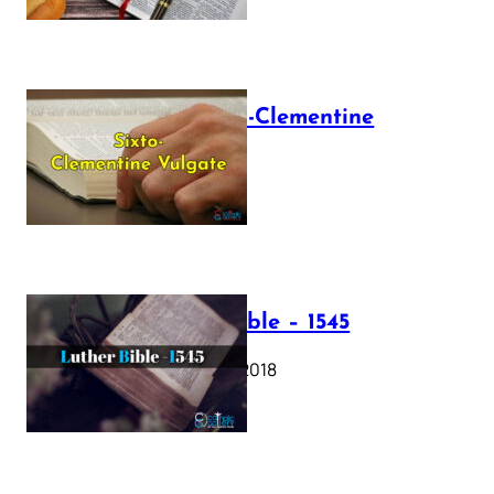
The Sixto-Clementine
Vulgate
July 12, 2025
Luther Bible – 1545
October 17, 2018