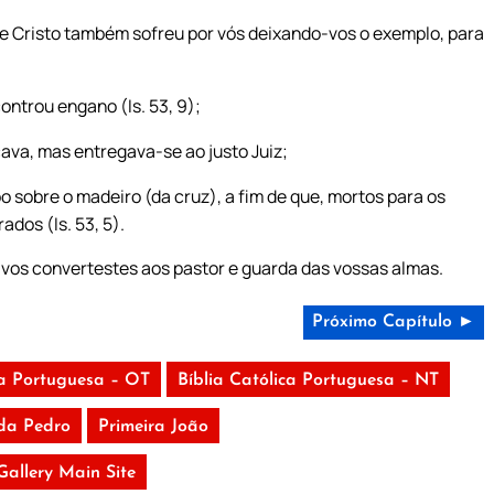
ue Cristo também sofreu por vós deixando-vos o exemplo, para
ntrou engano (Is. 53, 9);
ava, mas entregava-se ao justo Juiz;
 sobre o madeiro (da cruz), a fim de que, mortos para os
dos (Is. 53, 5).
vos convertestes aos pastor e guarda das vossas almas.
Próximo Capítulo ►
ca Portuguesa – OT
Bíblia Católica Portuguesa – NT
da Pedro
Primeira João
 Gallery Main Site