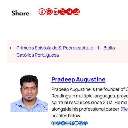
Share this article on Facebook
Share this article on WhatsApp
Share this article on LinkedIn
Share this article on X
Share this article on Telegram
Email this Article
Share:
←
Primeira Epístola de S. Pedro capitulo – 1 – Bíblia
Católica Portuguesa
Pradeep Augustine
Pradeep Augustine is the founder of C
Readings in multiple languages, praye
spiritual resources since 2013. He ma
alongside his professional career (
Re
profiles below.
Follow Pradeep on Facebook
Follow Pradeep on Instagram
Follow Pradeep on X
Follow Pradeep on LinkedIn
Follow Pradeep on Pinterest
Subscribe to Pradeep’s Youtube Channel
Follow Pradeep on WordPress
Follow Pradeep on GitHub