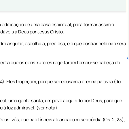
 edificação de uma casa espiritual, para formar assim o
adáveis a Deus por Jesus Cristo.
ra angular, escolhida, preciosa, e o que confiar nela não será
a pedra que os construtores regeitaram tornou-se cabeça do
 14). Eles tropeçam, porque se recusam a crer na palavra (do
eal, uma gente santa, um povo adquirido por Deus, para que
 à luz admirável. (ver nota)
Deus: vós, que não tínheis alcançado misericórdia (Os. 2, 23),