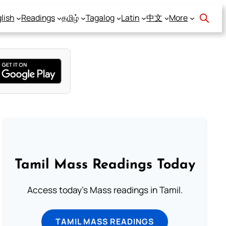
lish
Readings
தமிழ்
Tagalog
Latin
中文
More
Tamil Mass Readings Today
Access today's Mass readings in Tamil.
TAMIL MASS READINGS