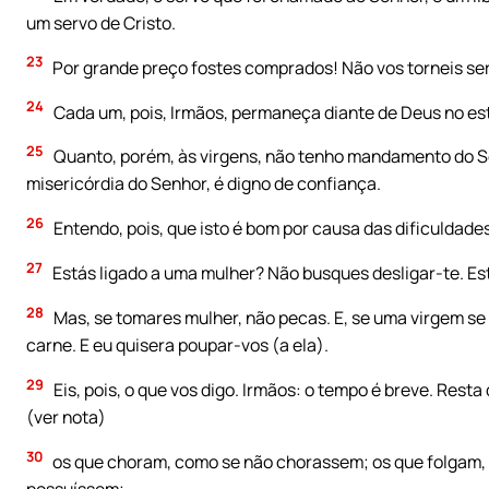
um servo de Cristo.
23
Por grande preço fostes comprados! Não vos torneis se
24
Cada um, pois, Irmãos, permaneça diante de Deus no es
25
Quanto, porém, às virgens, não tenho mandamento do S
misericórdia do Senhor, é digno de confiança.
26
Entendo, pois, que isto é bom por causa das dificuldade
27
Estás ligado a uma mulher? Não busques desligar-te. Es
28
Mas, se tomares mulher, não pecas. E, se uma virgem se 
carne. E eu quisera poupar-vos (a ela).
29
Eis, pois, o que vos digo. Irmãos: o tempo é breve. Res
(ver nota)
30
os que choram, como se não chorassem; os que folgam,
possuíssem;