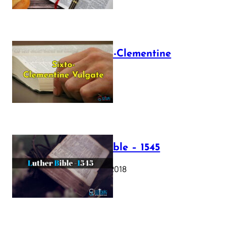
The Sixto-Clementine
Vulgate
July 12, 2025
Luther Bible – 1545
October 17, 2018