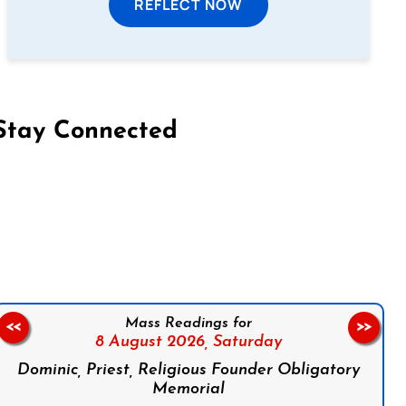
REFLECT NOW
Stay Connected
on Facebook
Follow us on Instagram
Follow us on X
Subscribe to our YouTube Channel
Follow us on WhatsApp
Mass Readings for
<<
>>
8 August 2026,
Saturday
Dominic, Priest, Religious Founder Obligatory
Memorial