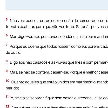
5
Não vos recuseis um ao outro, senão de comum acordo, d
tornai a coabitar, para que não vos tente Satanás por vossa
6
Mas digo-vos isto por condescendência, não por manda
7
Porque eu queria que todos fossem como eu; porém, cada
de outro.
8
Digo aos não casados e às viúvas que lhes é bom perma
9
Mas, se não se contêm, casem-se. Porque é melhor casar
10
Quanto aqueles que estão unidos em matrimônio, mando,
marido;
11
e, se ela se separar, fique sem casar, ou reconcilie-se 
12
Aos outros, sou eu que lhes digo (a minha opinião), não