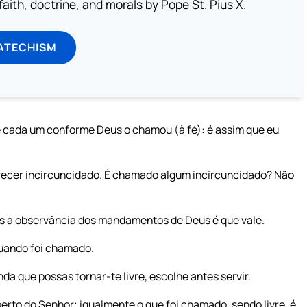
aith, doctrine, and morals by Pope St. Pius X.
ATECHISM
 cada um conforme Deus o chamou (à fé): é assim que eu
ecer incircuncidado. É chamado algum incircuncidado? Não
mas a observância dos mandamentos de Deus é que vale.
uando foi chamado.
a que possas tornar-te livre, escolhe antes servir.
erto do Senhor; igualmente o que foi chamado, sendo livre, é