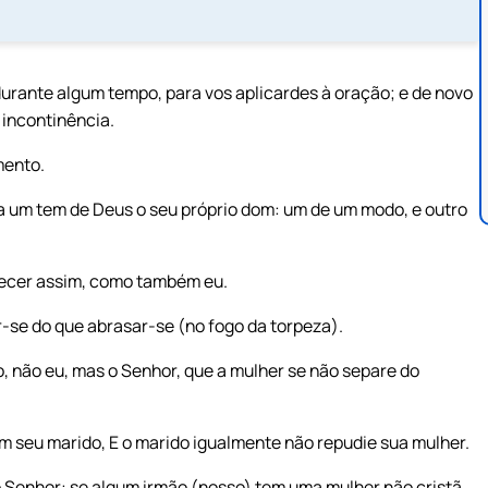
urante algum tempo, para vos aplicardes à oração; e de novo
 incontinência.
mento.
 um tem de Deus o seu próprio dom: um de um modo, e outro
necer assim, como também eu.
-se do que abrasar-se (no fogo da torpeza).
 não eu, mas o Senhor, que a mulher se não separe do
com seu marido, E o marido igualmente não repudie sua mulher.
 o Senhor: se algum irmão (nosso) tem uma mulher não cristã,