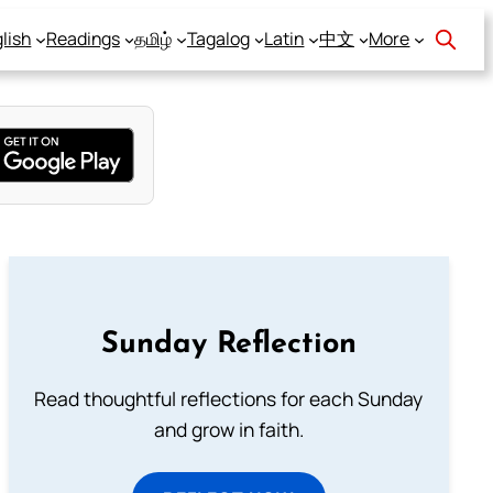
lish
Readings
தமிழ்
Tagalog
Latin
中文
More
Sunday Reflection
Read thoughtful reflections for each Sunday
and grow in faith.