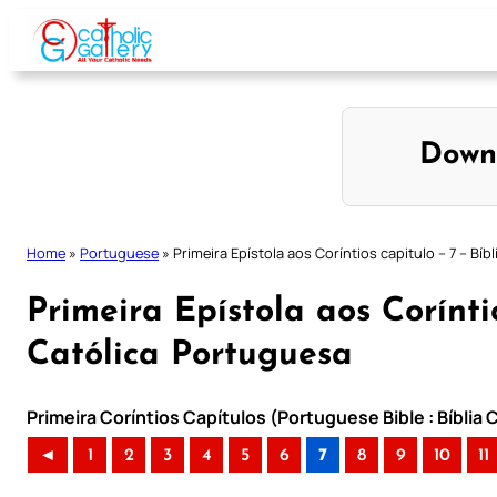
Skip
to
content
Down
Home
»
Portuguese
»
Primeira Epístola aos Coríntios capitulo – 7 – Bíb
Primeira Epístola aos Coríntio
Católica Portuguesa
Primeira Coríntios Capítulos (Portuguese Bible : Bíblia
◄
1
2
3
4
5
6
7
8
9
10
11