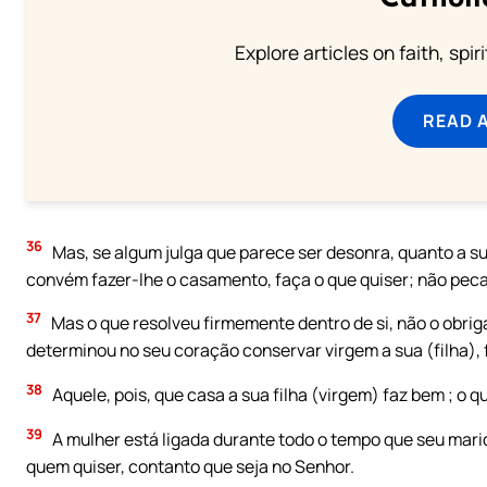
Explore articles on faith, spi
READ 
36
Mas, se algum julga que parece ser desonra, quanto a sua 
convém fazer-lhe o casamento, faça o que quiser; não peca,
37
Mas o que resolveu firmemente dentro de si, não o obri
determinou no seu coração conservar virgem a sua (filha), 
38
Aquele, pois, que casa a sua filha (virgem) faz bem ; o q
39
A mulher está ligada durante todo o tempo que seu marido
quem quiser, contanto que seja no Senhor.