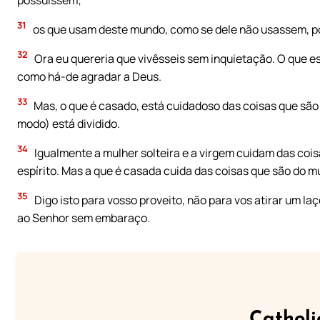
31
os que usam deste mundo, como se dele não usassem, po
32
Ora eu quereria que vivêsseis sem inquietação. O que e
como há-de agradar a Deus.
33
Mas, o que é casado, está cuidadoso das coisas que são
modo) está dividido.
34
Igualmente a mulher solteira e a virgem cuidam das cois
espírito. Mas a que é casada cuida das coisas que são do 
35
Digo isto para vosso proveito, não para vos atirar um la
ao Senhor sem embaraço.
Catholi