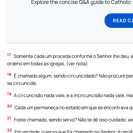
Explore the concise Q&A guide to Catholic f
READ C
17
Somente cada um proceda conforme o Senhor lhe deu, e
ordeno em todas as igrejas. (ver nota)
18
É chamado algum, sendo circuncidado? Não procure par
se circuncide.
19
A circuncisão nada vale, e a incircuncisão nada vale, 
20
Cada um permaneça no estado em que se encontrava q
21
Foste chamado, sendo servo? Não te dê isso cuidado; aind
22
Em verdade, o servo que foi chamado ao Senhor, é um lib