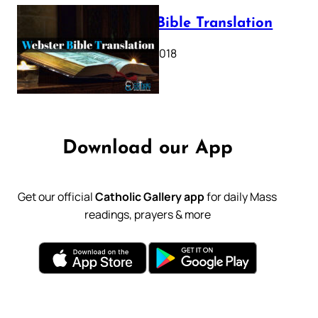
Webster Bible Translation
October 11, 2018
Download our App
Get our official
Catholic Gallery app
for daily Mass
readings, prayers & more