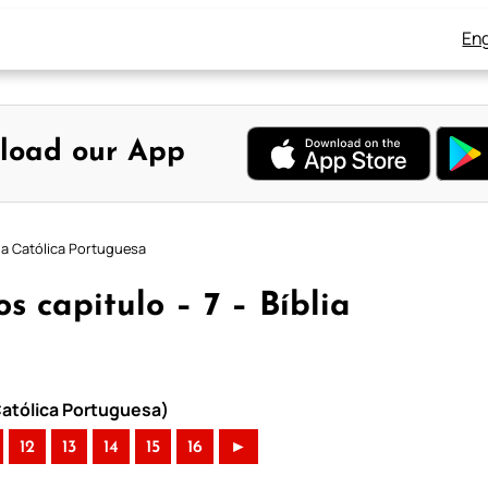
Eng
load our App
lia Católica Portuguesa
s capitulo – 7 – Bíblia
 Católica Portuguesa)
12
13
14
15
16
►