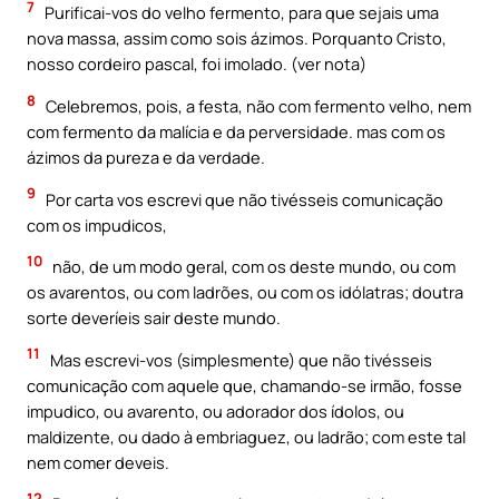
7
Purificai-vos do velho fermento, para que sejais uma
nova massa, assim como sois ázimos. Porquanto Cristo,
nosso cordeiro pascal, foi imolado. (ver nota)
8
Celebremos, pois, a festa, não com fermento velho, nem
com fermento da malícia e da perversidade. mas com os
ázimos da pureza e da verdade.
9
Por carta vos escrevi que não tivésseis comunicação
com os impudicos,
10
não, de um modo geral, com os deste mundo, ou com
os avarentos, ou com ladrões, ou com os idólatras; doutra
sorte deveríeis sair deste mundo.
11
Mas escrevi-vos (simplesmente) que não tivésseis
comunicação com aquele que, chamando-se irmão, fosse
impudico, ou avarento, ou adorador dos ídolos, ou
maldizente, ou dado à embriaguez, ou ladrão; com este tal
nem comer deveis.
12