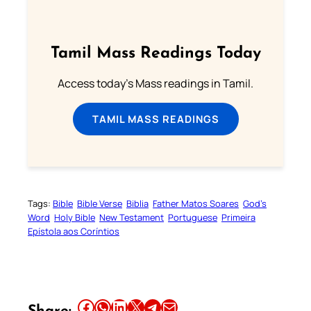
Tamil Mass Readings Today
Access today's Mass readings in Tamil.
TAMIL MASS READINGS
Tags:
Bible
Bible Verse
Biblia
Father Matos Soares
God’s
Word
Holy Bible
New Testament
Portuguese
Primeira
Epístola aos Coríntios
Share this article on Facebook
Share this article on WhatsApp
Share this article on LinkedIn
Share this article on X
Share this article on Telegram
Email this Article