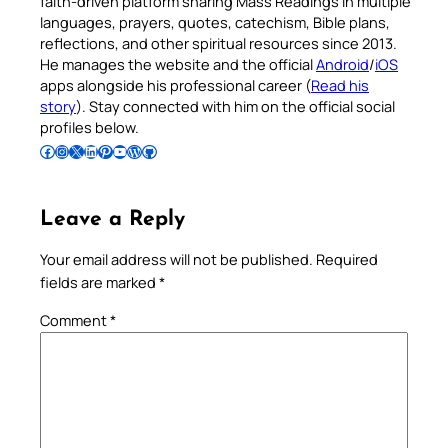
faith-driven platform sharing Mass Readings in multiple
languages, prayers, quotes, catechism, Bible plans,
reflections, and other spiritual resources since 2013.
He manages the website and the official
Android
/
iOS
apps alongside his professional career (
Read his
story
). Stay connected with him on the official social
profiles below.
Follow Pradeep on Facebook
Follow Pradeep on Instagram
Follow Pradeep on X
Follow Pradeep on LinkedIn
Follow Pradeep on Pinterest
Subscribe to Pradeep’s Youtube Channel
Follow Pradeep on WordPress
Follow Pradeep on GitHub
Leave a Reply
Your email address will not be published.
Required
fields are marked
*
Comment
*