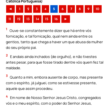
Católica Portuguesa)
◄
1
2
3
4
5
6
7
8
9
10
11
12
13
14
15
16
►
1
Ouve-se constantemente dizer que há entre vós
fornicação, e tal fornicação, qual nem ainda entre os
gentios, tanto que chega a haver um que abusa da mulher
do seu próprio pai.
2
E andais ainda inchados (de orgulho), e não tivestes
antes pesar, para que fosse tirado dentre vós quem fez tal
maldade.
3
Quanto a mim, embora ausente de corpo, mas presente
com o espírito, já julguei, como se estivesse presente,
aquele que assim procedeu.
4
Em nome de Nosso Senhor Jesus Cristo, congregados
vós e o meu espírito, com o poder do Senhor Jesus,