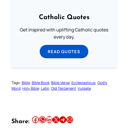
Catholic Quotes
Get inspired with uplifting Catholic quotes
every day.
READ QUOTES
Tags:
Bible
Bible Book
Bible Verse
Ecclesiasticus
God’s
Word
Holy Bible
Latin
Old Testament
Vulgate
Share this article on Facebook
Share this article on WhatsApp
Share this article on LinkedIn
Share this article on X
Share this article on Telegram
Email this Article
Share: