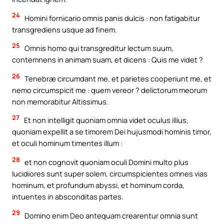
24
Homini fornicario omnis panis dulcis : non fatigabitur
transgrediens usque ad finem.
25
Omnis homo qui transgreditur lectum suum,
contemnens in animam suam, et dicens : Quis me videt ?
26
Tenebræ circumdant me, et parietes cooperiunt me, et
nemo circumspicit me : quem vereor ? delictorum meorum
non memorabitur Altissimus.
27
Et non intelligit quoniam omnia videt oculus illius,
quoniam expellit a se timorem Dei hujusmodi hominis timor,
et oculi hominum timentes illum :
28
et non cognovit quoniam oculi Domini multo plus
lucidiores sunt super solem, circumspicientes omnes vias
hominum, et profundum abyssi, et hominum corda,
intuentes in absconditas partes.
29
Domino enim Deo antequam crearentur omnia sunt