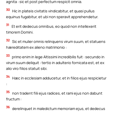
agnita : sic et post perfectum respicit omnia.
30
Hic in plateis civitatis vindicabitur, et quasi pullus
equinus fugabitur, et ubi non speravit apprehendetur.
31
Et erit dedecus omnibus, eo quod non intellexerit
timorem Domini.
32
Sic et mulier omnis relinquens virum suum, et statuens
hæreditatem ex alieno matrimonio :
33
primo enim in lege Altissimi incredibilis fuit : secundo in
virum suum deliquit : tertio in adulterio fornicata est, et ex
alio viro filios statuit sibi.
34
Hæc in ecclesiam adducetur, et in filios ejus respicietur
:
35
non tradent filii ejus radices, et rami ejus non dabunt
fructum :
36
derelinquet in maledictum memoriam ejus, et dedecus