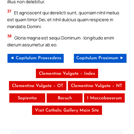
illius non delebitur.
37
Et agnoscent qui derelicti sunt, quoniam nihil melius
est quam timor Dei, et nihil dulcius quam respicere in
mandatis Domini.
38
Gloria magna est sequi Dominum : longitudo enim
dierum assumetur ab eo.
◄ Capitulum Praecedens
Capitulum Proximum ►
Clementine Vulgate – Index
Clementine Vulgate – OT
Clementine Vulgate – NT
Sapientia
Baruch
I Maccabaeorum
Visit Catholic Gallery Main Site