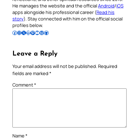
He manages the website and the official
Android
/
iOS
apps alongside his professional career (
Read his
story
). Stay connected with him on the official social
profiles below.
Follow Pradeep on Facebook
Follow Pradeep on Instagram
Follow Pradeep on X
Follow Pradeep on LinkedIn
Follow Pradeep on Pinterest
Subscribe to Pradeep’s Youtube Channel
Follow Pradeep on WordPress
Follow Pradeep on GitHub
Leave a Reply
Your email address will not be published.
Required
fields are marked
*
Comment
*
Name
*