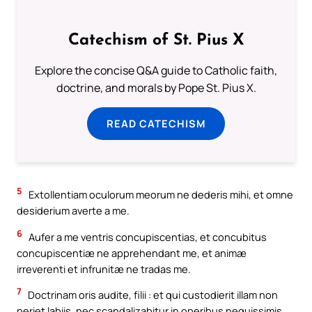
Catechism of St. Pius X
Explore the concise Q&A guide to Catholic faith,
doctrine, and morals by Pope St. Pius X.
READ CATECHISM
5
Extollentiam oculorum meorum ne dederis mihi, et omne
desiderium averte a me.
6
Aufer a me ventris concupiscentias, et concubitus
concupiscentiæ ne apprehendant me, et animæ
irreverenti et infrunitæ ne tradas me.
7
Doctrinam oris audite, filii : et qui custodierit illam non
periet labiis, nec scandalizabitur in operibus nequissimis.