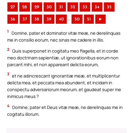
27
28
29
30
31
32
33
34
35
..
36
37
38
39
40
50
51
►
1
Domine, pater et dominator vitæ meæ, ne derelinquas
me in consilio eorum, nec sinas me cadere in illis.
2
Quis superponet in cogitatu meo flagella, et in corde
meo doctrinam sapientiæ, ut ignorationibus eorum non
parcant mihi, et non appareant delicta eorum,
3
et ne adincrescant ignorantiæ meæ, et multiplicentur
delicta mea, et peccata mea abundent, et incidam in
conspectu adversariorum meorum, et gaudeat super me
inimicus meus ?
4
Domine, pater et Deus vitæ meæ, ne derelinquas me in
cogitatu illorum.