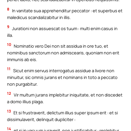
8
In vanitate sua apprehenditur peccator : et superbus et
maledicus scandalizabitur in illis.
9
Jurationi non assuescat os tuum : multi enim casus in
illa.
10
Nominatio vero Dei non sit assidua in ore tuo, et
nominibus sanctorum non admiscearis, quoniam non erit
immunis ab eis.
11
Sicut enim servus interrogatus assidue a livore non
minuitur, sic omnis jurans et nominans in toto a peccato
non purgabitur.
12
Vir multum jurans implebitur iniquitate, et non discedet
a domo illius plaga.
13
Et si frustraverit, delictum illius super ipsum erit : et si
dissimulaverit, delinquit dupliciter :
14
et si in vacuum juraverit, non justificabitur : replebitur