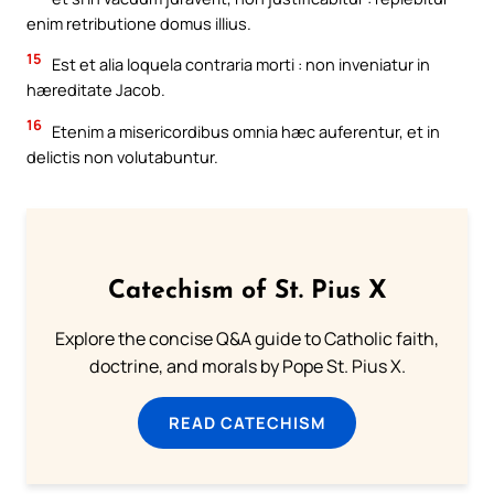
enim retributione domus illius.
15
Est et alia loquela contraria morti : non inveniatur in
hæreditate Jacob.
16
Etenim a misericordibus omnia hæc auferentur, et in
delictis non volutabuntur.
Catechism of St. Pius X
Explore the concise Q&A guide to Catholic faith,
doctrine, and morals by Pope St. Pius X.
READ CATECHISM