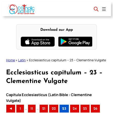
Skip
to
content
Download our App
Home
»
Latin
»
Ecclesiasticus capitulum – 23 – Clementine Vulgate
Ecclesiasticus capitulum – 23 –
Clementine Vulgate
Capitula Ecclesiasticus (Latin Bible : Clementine
Vulgate)
..
..
◄
1
11
21
22
23
24
25
26