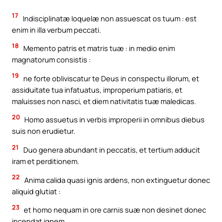
17
Indisciplinatæ loquelæ non assuescat os tuum : est
enim in illa verbum peccati.
18
Memento patris et matris tuæ : in medio enim
magnatorum consistis :
19
ne forte obliviscatur te Deus in conspectu illorum, et
assiduitate tua infatuatus, improperium patiaris, et
maluisses non nasci, et diem nativitatis tuæ maledicas.
20
Homo assuetus in verbis improperii in omnibus diebus
suis non erudietur.
21
Duo genera abundant in peccatis, et tertium adducit
iram et perditionem.
22
Anima calida quasi ignis ardens, non extinguetur donec
aliquid glutiat :
23
et homo nequam in ore carnis suæ non desinet donec
incendat ignem.