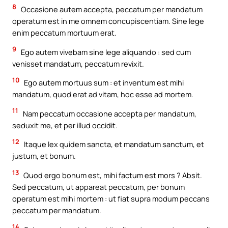
8
Occasione autem accepta, peccatum per mandatum
operatum est in me omnem concupiscentiam. Sine lege
enim peccatum mortuum erat.
9
Ego autem vivebam sine lege aliquando : sed cum
venisset mandatum, peccatum revixit.
10
Ego autem mortuus sum : et inventum est mihi
mandatum, quod erat ad vitam, hoc esse ad mortem.
11
Nam peccatum occasione accepta per mandatum,
seduxit me, et per illud occidit.
12
Itaque lex quidem sancta, et mandatum sanctum, et
justum, et bonum.
13
Quod ergo bonum est, mihi factum est mors ? Absit.
Sed peccatum, ut appareat peccatum, per bonum
operatum est mihi mortem : ut fiat supra modum peccans
peccatum per mandatum.
14