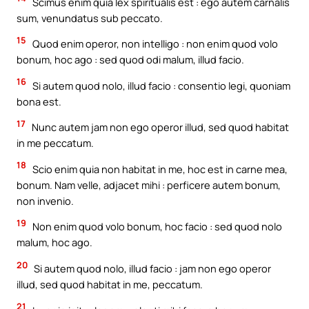
Scimus enim quia lex spiritualis est : ego autem carnalis
sum, venundatus sub peccato.
15
Quod enim operor, non intelligo : non enim quod volo
bonum, hoc ago : sed quod odi malum, illud facio.
16
Si autem quod nolo, illud facio : consentio legi, quoniam
bona est.
17
Nunc autem jam non ego operor illud, sed quod habitat
in me peccatum.
18
Scio enim quia non habitat in me, hoc est in carne mea,
bonum. Nam velle, adjacet mihi : perficere autem bonum,
non invenio.
19
Non enim quod volo bonum, hoc facio : sed quod nolo
malum, hoc ago.
20
Si autem quod nolo, illud facio : jam non ego operor
illud, sed quod habitat in me, peccatum.
21