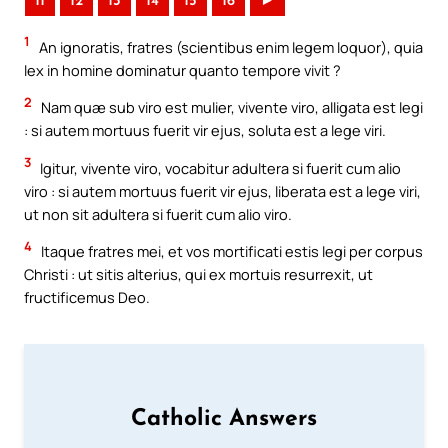
11
12
13
14
15
16
►
1
An ignoratis, fratres (scientibus enim legem loquor), quia
lex in homine dominatur quanto tempore vivit ?
2
Nam quæ sub viro est mulier, vivente viro, alligata est legi
: si autem mortuus fuerit vir ejus, soluta est a lege viri.
3
Igitur, vivente viro, vocabitur adultera si fuerit cum alio
viro : si autem mortuus fuerit vir ejus, liberata est a lege viri,
ut non sit adultera si fuerit cum alio viro.
4
Itaque fratres mei, et vos mortificati estis legi per corpus
Christi : ut sitis alterius, qui ex mortuis resurrexit, ut
fructificemus Deo.
Catholic Answers