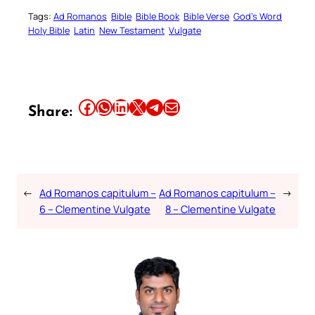
Tags:
Ad Romanos
Bible
Bible Book
Bible Verse
God’s Word
Holy Bible
Latin
New Testament
Vulgate
Share this article on Facebook
Share this article on WhatsApp
Share this article on LinkedIn
Share this article on X
Share this article on Telegram
Email this Article
Share:
←
Ad Romanos capitulum –
Ad Romanos capitulum –
→
6 – Clementine Vulgate
8 – Clementine Vulgate