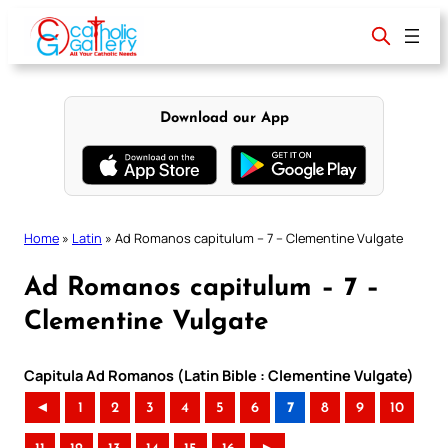
Skip
to
content
Download our App
Home
»
Latin
»
Ad Romanos capitulum – 7 – Clementine Vulgate
Ad Romanos capitulum – 7 –
Clementine Vulgate
Capitula Ad Romanos (Latin Bible : Clementine Vulgate)
◄
1
2
3
4
5
6
7
8
9
10