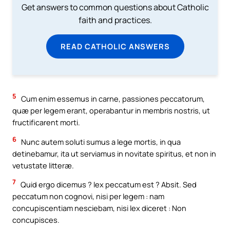
Get answers to common questions about Catholic
faith and practices.
READ CATHOLIC ANSWERS
5
Cum enim essemus in carne, passiones peccatorum,
quæ per legem erant, operabantur in membris nostris, ut
fructificarent morti.
6
Nunc autem soluti sumus a lege mortis, in qua
detinebamur, ita ut serviamus in novitate spiritus, et non in
vetustate litteræ.
7
Quid ergo dicemus ? lex peccatum est ? Absit. Sed
peccatum non cognovi, nisi per legem : nam
concupiscentiam nesciebam, nisi lex diceret : Non
concupisces.