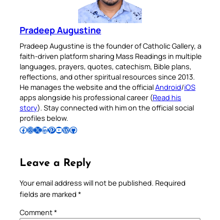
Pradeep Augustine
Pradeep Augustine is the founder of Catholic Gallery, a
faith-driven platform sharing Mass Readings in multiple
languages, prayers, quotes, catechism, Bible plans,
reflections, and other spiritual resources since 2013.
He manages the website and the official
Android
/
iOS
apps alongside his professional career (
Read his
story
). Stay connected with him on the official social
profiles below.
Follow Pradeep on Facebook
Follow Pradeep on Instagram
Follow Pradeep on X
Follow Pradeep on LinkedIn
Follow Pradeep on Pinterest
Subscribe to Pradeep’s Youtube Channel
Follow Pradeep on WordPress
Follow Pradeep on GitHub
Leave a Reply
Your email address will not be published.
Required
fields are marked
*
Comment
*