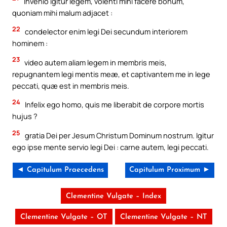
Invenio igitur legem, volenti mihi facere bonum,
quoniam mihi malum adjacet :
22
condelector enim legi Dei secundum interiorem
hominem :
23
video autem aliam legem in membris meis,
repugnantem legi mentis meæ, et captivantem me in lege
peccati, quæ est in membris meis.
24
Infelix ego homo, quis me liberabit de corpore mortis
hujus ?
25
gratia Dei per Jesum Christum Dominum nostrum. Igitur
ego ipse mente servio legi Dei : carne autem, legi peccati.
◄ Capitulum Praecedens
Capitulum Proximum ►
Clementine Vulgate – Index
Clementine Vulgate – OT
Clementine Vulgate – NT