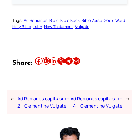
Tags:
Ad Romanos
Bible
Bible Book
Bible Verse
God’s Word
Holy Bible
Latin
New Testament
Vulgate
Share this article on Facebook
Share this article on WhatsApp
Share this article on LinkedIn
Share this article on X
Share this article on Telegram
Email this Article
Share:
←
Ad Romanos capitulum –
Ad Romanos capitulum –
→
2 – Clementine Vulgate
4 – Clementine Vulgate