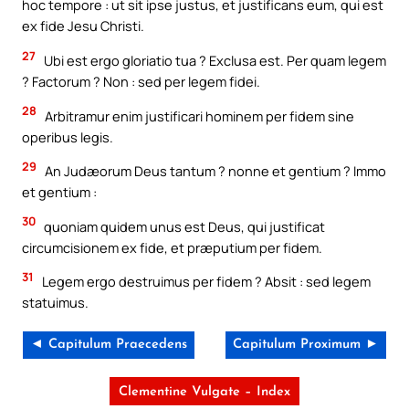
hoc tempore : ut sit ipse justus, et justificans eum, qui est
ex fide Jesu Christi.
27
Ubi est ergo gloriatio tua ? Exclusa est. Per quam legem
? Factorum ? Non : sed per legem fidei.
28
Arbitramur enim justificari hominem per fidem sine
operibus legis.
29
An Judæorum Deus tantum ? nonne et gentium ? Immo
et gentium :
30
quoniam quidem unus est Deus, qui justificat
circumcisionem ex fide, et præputium per fidem.
31
Legem ergo destruimus per fidem ? Absit : sed legem
statuimus.
◄ Capitulum Praecedens
Capitulum Proximum ►
Clementine Vulgate – Index