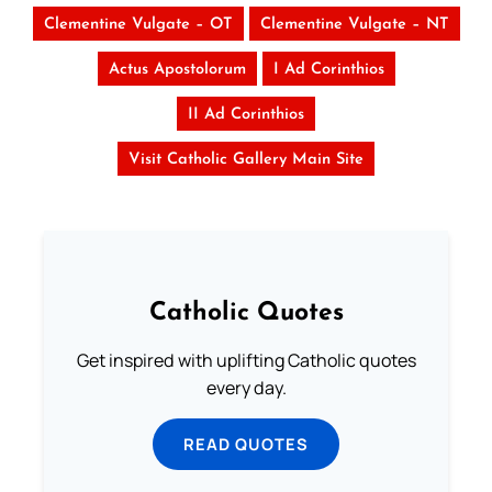
Clementine Vulgate – OT
Clementine Vulgate – NT
Actus Apostolorum
I Ad Corinthios
II Ad Corinthios
Visit Catholic Gallery Main Site
Catholic Quotes
Get inspired with uplifting Catholic quotes
every day.
READ QUOTES