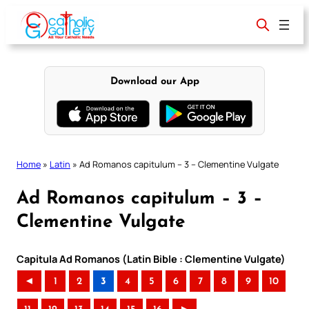
Skip
to
content
Download our App
Home
»
Latin
»
Ad Romanos capitulum – 3 – Clementine Vulgate
Ad Romanos capitulum – 3 –
Clementine Vulgate
Capitula Ad Romanos (Latin Bible : Clementine Vulgate)
◄
1
2
3
4
5
6
7
8
9
10