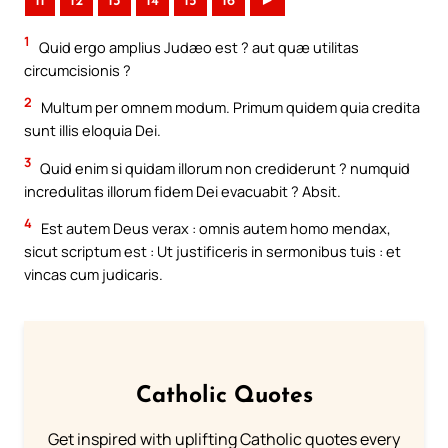
11
12
13
14
15
16
►
1
Quid ergo amplius Judæo est ? aut quæ utilitas
circumcisionis ?
2
Multum per omnem modum. Primum quidem quia credita
sunt illis eloquia Dei.
3
Quid enim si quidam illorum non crediderunt ? numquid
incredulitas illorum fidem Dei evacuabit ? Absit.
4
Est autem Deus verax : omnis autem homo mendax,
sicut scriptum est : Ut justificeris in sermonibus tuis : et
vincas cum judicaris.
Catholic Quotes
Get inspired with uplifting Catholic quotes every