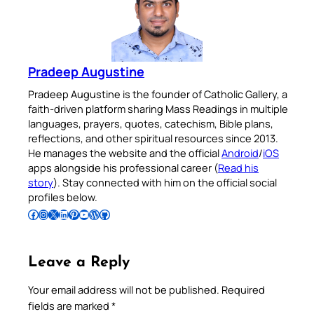
Pradeep Augustine
Pradeep Augustine is the founder of Catholic Gallery, a
faith-driven platform sharing Mass Readings in multiple
languages, prayers, quotes, catechism, Bible plans,
reflections, and other spiritual resources since 2013.
He manages the website and the official
Android
/
iOS
apps alongside his professional career (
Read his
story
). Stay connected with him on the official social
profiles below.
Follow Pradeep on Facebook
Follow Pradeep on Instagram
Follow Pradeep on X
Follow Pradeep on LinkedIn
Follow Pradeep on Pinterest
Subscribe to Pradeep’s Youtube Channel
Follow Pradeep on WordPress
Follow Pradeep on GitHub
Leave a Reply
Your email address will not be published.
Required
fields are marked
*