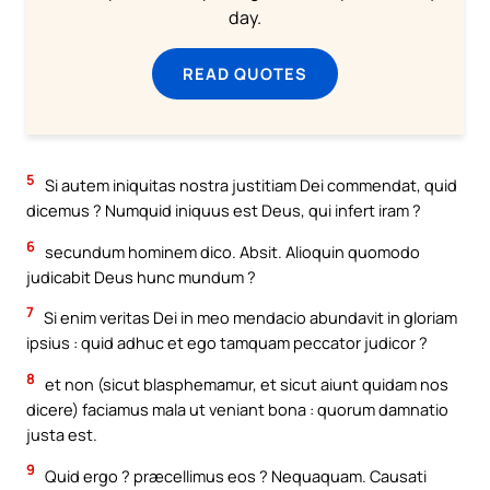
day.
READ QUOTES
5
Si autem iniquitas nostra justitiam Dei commendat, quid
dicemus ? Numquid iniquus est Deus, qui infert iram ?
6
secundum hominem dico. Absit. Alioquin quomodo
judicabit Deus hunc mundum ?
7
Si enim veritas Dei in meo mendacio abundavit in gloriam
ipsius : quid adhuc et ego tamquam peccator judicor ?
8
et non (sicut blasphemamur, et sicut aiunt quidam nos
dicere) faciamus mala ut veniant bona : quorum damnatio
justa est.
9
Quid ergo ? præcellimus eos ? Nequaquam. Causati