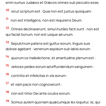
enim sumus Judæos et Græcos omnes sub peccato esse,
10
sicut scriptum est : Quia non est justus quisquam :
11
non est intelligens, non est requirens Deum.
12
Omnes declinaverunt, simul inutiles facti sunt : non est
qui faciat bonum, non est usque ad unum.
13
Sepulchrum patens est guttur eorum, linguis suis
dolose agebant : venenum aspidum sub labiis eorum :
14
quorum os maledictione, et amaritudine plenum est :
15
veloces pedes eorum ad effundendum sanguinem :
16
contritio et infelicitas in viis eorum :
17
et viam pacis non cognoverunt :
18
non est timor Dei ante oculos eorum.
19
Scimus autem quoniam quæcumque lex loquitur, iis, qui