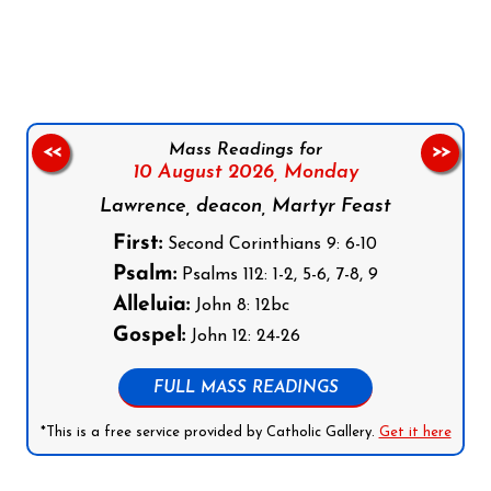
Follow us on Facebook
Follow us on Instagram
Follow us on X
Subscribe to our YouTube Channel
Follow us on WhatsApp
Mass Readings for
<<
>>
10 August 2026,
Monday
Lawrence, deacon, Martyr Feast
First:
Second Corinthians 9: 6-10
Psalm:
Psalms 112: 1-2, 5-6, 7-8, 9
Alleluia:
John 8: 12bc
Gospel:
John 12: 24-26
FULL MASS READINGS
*This is a free service provided by Catholic Gallery.
Get it here