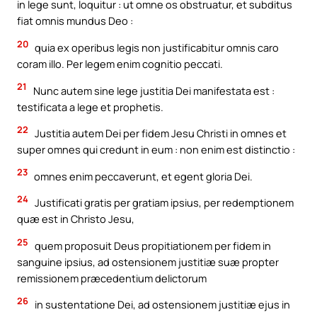
in lege sunt, loquitur : ut omne os obstruatur, et subditus
fiat omnis mundus Deo :
20
quia ex operibus legis non justificabitur omnis caro
coram illo. Per legem enim cognitio peccati.
21
Nunc autem sine lege justitia Dei manifestata est :
testificata a lege et prophetis.
22
Justitia autem Dei per fidem Jesu Christi in omnes et
super omnes qui credunt in eum : non enim est distinctio :
23
omnes enim peccaverunt, et egent gloria Dei.
24
Justificati gratis per gratiam ipsius, per redemptionem
quæ est in Christo Jesu,
25
quem proposuit Deus propitiationem per fidem in
sanguine ipsius, ad ostensionem justitiæ suæ propter
remissionem præcedentium delictorum
26
in sustentatione Dei, ad ostensionem justitiæ ejus in