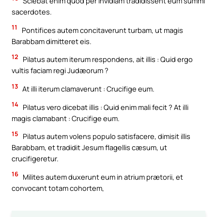
Sciebat enim quod per invidiam tradidissent eum summi
sacerdotes.
11
Pontifices autem concitaverunt turbam, ut magis
Barabbam dimitteret eis.
12
Pilatus autem iterum respondens, ait illis : Quid ergo
vultis faciam regi Judæorum ?
13
At illi iterum clamaverunt : Crucifige eum.
14
Pilatus vero dicebat illis : Quid enim mali fecit ? At illi
magis clamabant : Crucifige eum.
15
Pilatus autem volens populo satisfacere, dimisit illis
Barabbam, et tradidit Jesum flagellis cæsum, ut
crucifigeretur.
16
Milites autem duxerunt eum in atrium prætorii, et
convocant totam cohortem,