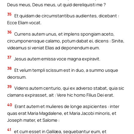
Deus meus, Deus meus, ut quid dereliquisti me ?
35
Et quidam de circumstantibus audientes, dicebant :
Ecce Eliam vocat.
36
Currens autem unus, et implens spongiam aceto,
circumponensque calamo, potum dabat ei, dicens : Sinite,
videamus si veniat Elias ad deponendum eum.
37
Jesus autem emissa voce magna expiravit.
38
Et velum templi scissum est in duo, a summo usque
deorsum.
39
Videns autem centurio, qui ex adverso stabat, quia sic
clamans expirasset, ait : Vere hic homo Filius Dei erat.
40
Erant autem et mulieres de longe aspicientes : inter
quas erat Maria Magdalene, et Maria Jacobi minoris, et
Joseph mater, et Salome :
41
et cum esset in Galilæa, sequebantur eum, et