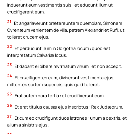
induerunt eum vestimentis suis : et educunt illum ut
crucifigerent eum.
21
Et angariaverunt prætereuntem quempiam, Simonem
Cyrenæum venientem de villa, patrem Alexandri et Rufi, ut
tolleret crucem ejus.
22
Et perducunt illum in Golgotha locum : quod est
interpretatum Calvariæ locus.
23
Et dabant ei bibere myrrhatum vinum : et non accepit.
24
Et crucifigentes eum, diviserunt vestimenta ejus,
mittentes sortem super eis, quis quid tolleret.
25
Erat autem hora tertia : et crucifixerunt eum.
26
Et erat titulus causæ ejus inscriptus : Rex Judæorum.
27
Et cum eo crucifigunt duos latrones : unum a dextris, et
alium a sinistris ejus.