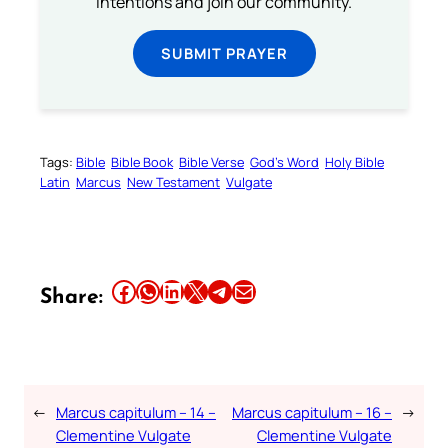
intentions and join our community.
SUBMIT PRAYER
Tags:
Bible
Bible Book
Bible Verse
God’s Word
Holy Bible
Latin
Marcus
New Testament
Vulgate
Share this article on Facebook
Share this article on WhatsApp
Share this article on LinkedIn
Share this article on X
Share this article on Telegram
Email this Article
Share:
←
Marcus capitulum – 14 –
Marcus capitulum – 16 –
→
Clementine Vulgate
Clementine Vulgate