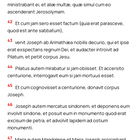
ministrabant ei, et aliæ multæ, quæ simul cum eo
ascenderant Jerosolymam.
42
Et cum jam sero esset factum (quia erat parasceve,
quod est ante sabbatum),
43
venit Joseph ab Arimathæa nobilis decurio, qui et ipse
erat exspectans regnum Dei, et audacter introivit ad
Pilatum, et petiit corpus Jesu.
44
Pilatus autem mirabatur si jam obiisset. Et accersito
centurione, interrogavit eum si jam mortuus esset.
45
Et cum cognovisset a centurione, donavit corpus
Joseph.
46
Joseph autem mercatus sindonem, et deponens eum
involvit sindone, et posuit eum in monumento quod erat
excisum de petra, et advolvit lapidem ad ostium
monumenti.
47
Maria autem Magdalene et Maria Joseph aspiciebant