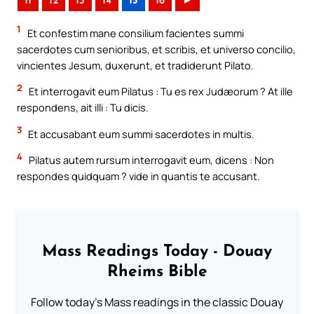
11
12
13
14
15
16
►
1
Et confestim mane consilium facientes summi
sacerdotes cum senioribus, et scribis, et universo concilio,
vincientes Jesum, duxerunt, et tradiderunt Pilato.
2
Et interrogavit eum Pilatus : Tu es rex Judæorum ? At ille
respondens, ait illi : Tu dicis.
3
Et accusabant eum summi sacerdotes in multis.
4
Pilatus autem rursum interrogavit eum, dicens : Non
respondes quidquam ? vide in quantis te accusant.
Mass Readings Today - Douay
Rheims Bible
Follow today's Mass readings in the classic Douay