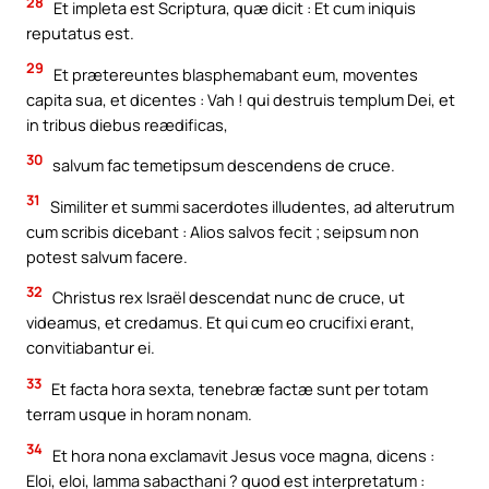
28
Et impleta est Scriptura, quæ dicit : Et cum iniquis
reputatus est.
29
Et prætereuntes blasphemabant eum, moventes
capita sua, et dicentes : Vah ! qui destruis templum Dei, et
in tribus diebus reædificas,
30
salvum fac temetipsum descendens de cruce.
31
Similiter et summi sacerdotes illudentes, ad alterutrum
cum scribis dicebant : Alios salvos fecit ; seipsum non
potest salvum facere.
32
Christus rex Israël descendat nunc de cruce, ut
videamus, et credamus. Et qui cum eo crucifixi erant,
convitiabantur ei.
33
Et facta hora sexta, tenebræ factæ sunt per totam
terram usque in horam nonam.
34
Et hora nona exclamavit Jesus voce magna, dicens :
Eloi, eloi, lamma sabacthani ? quod est interpretatum :