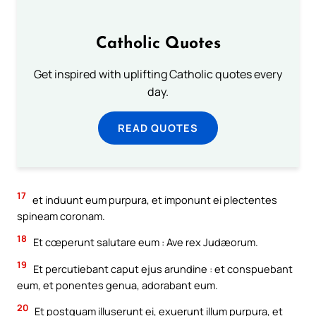
Catholic Quotes
Get inspired with uplifting Catholic quotes every
day.
READ QUOTES
17
et induunt eum purpura, et imponunt ei plectentes
spineam coronam.
18
Et cœperunt salutare eum : Ave rex Judæorum.
19
Et percutiebant caput ejus arundine : et conspuebant
eum, et ponentes genua, adorabant eum.
20
Et postquam illuserunt ei, exuerunt illum purpura, et