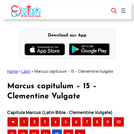
Skip
to
content
Download our App
Home
»
Latin
»
Marcus capitulum – 15 – Clementine Vulgate
Marcus capitulum – 15 –
Clementine Vulgate
Capitula Marcus (Latin Bible : Clementine Vulgate)
◄
1
2
3
4
5
6
7
8
9
10