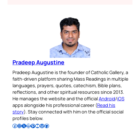
Pradeep Augustine
Pradeep Augustine is the founder of Catholic Gallery, a
faith-driven platform sharing Mass Readings in multiple
languages, prayers, quotes, catechism, Bible plans,
reflections, and other spiritual resources since 2013.
He manages the website and the official
Android
/
iOS
apps alongside his professional career (
Read his
story
). Stay connected with him on the official social
profiles below.
Follow Pradeep on Facebook
Follow Pradeep on Instagram
Follow Pradeep on X
Follow Pradeep on LinkedIn
Follow Pradeep on Pinterest
Subscribe to Pradeep’s Youtube Channel
Follow Pradeep on WordPress
Follow Pradeep on GitHub