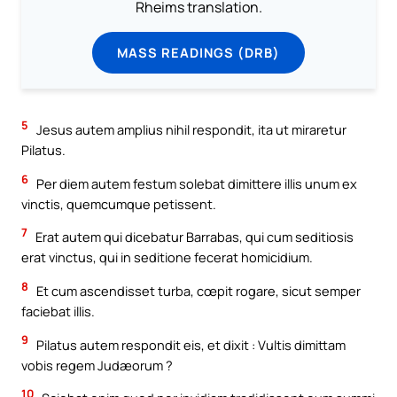
Rheims translation.
MASS READINGS (DRB)
5
Jesus autem amplius nihil respondit, ita ut miraretur
Pilatus.
6
Per diem autem festum solebat dimittere illis unum ex
vinctis, quemcumque petissent.
7
Erat autem qui dicebatur Barrabas, qui cum seditiosis
erat vinctus, qui in seditione fecerat homicidium.
8
Et cum ascendisset turba, cœpit rogare, sicut semper
faciebat illis.
9
Pilatus autem respondit eis, et dixit : Vultis dimittam
vobis regem Judæorum ?
10