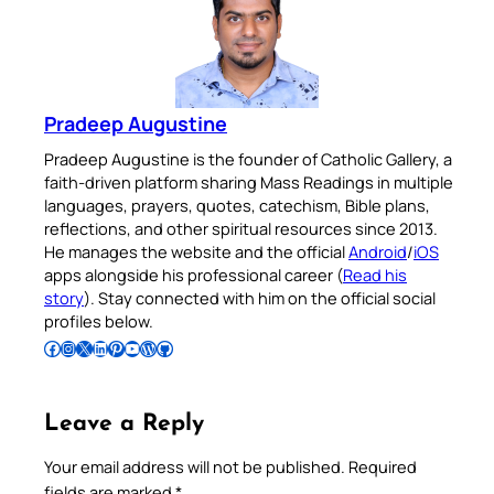
Pradeep Augustine
Pradeep Augustine is the founder of Catholic Gallery, a
faith-driven platform sharing Mass Readings in multiple
languages, prayers, quotes, catechism, Bible plans,
reflections, and other spiritual resources since 2013.
He manages the website and the official
Android
/
iOS
apps alongside his professional career (
Read his
story
). Stay connected with him on the official social
profiles below.
Follow Pradeep on Facebook
Follow Pradeep on Instagram
Follow Pradeep on X
Follow Pradeep on LinkedIn
Follow Pradeep on Pinterest
Subscribe to Pradeep’s Youtube Channel
Follow Pradeep on WordPress
Follow Pradeep on GitHub
Leave a Reply
Your email address will not be published.
Required
fields are marked
*