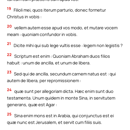
19
Filioli mei, quos iterum parturio, donec formetur
Christus in vobis :
20
vellem autem esse apud vos modo, et mutare vocem
meam : quoniam confundor in vobis.
21
Dicite mihi qui sub lege vultis esse : legem non legistis ?
22
Scriptum est enim : Quoniam Abraham duos filios
habuit : unum de ancilla, et unum de libera.
23
Sed qui de ancilla, secundum carnem natus est : qui
autem de libera, per repromissionem :
24
quæ sunt per allegoriam dicta. Hæc enim sunt duo
testamenta. Unum quidem in monte Sina, in servitutem
generans, quæ est Agar :
25
Sina enim mons est in Arabia, qui conjunctus est ei
quæ nunc est Jerusalem, et servit cum filiis suis.