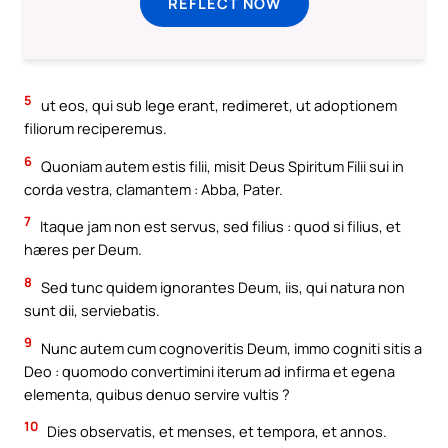
REFLECT NOW
5
ut eos, qui sub lege erant, redimeret, ut adoptionem
filiorum reciperemus.
6
Quoniam autem estis filii, misit Deus Spiritum Filii sui in
corda vestra, clamantem : Abba, Pater.
7
Itaque jam non est servus, sed filius : quod si filius, et
hæres per Deum.
8
Sed tunc quidem ignorantes Deum, iis, qui natura non
sunt dii, serviebatis.
9
Nunc autem cum cognoveritis Deum, immo cogniti sitis a
Deo : quomodo convertimini iterum ad infirma et egena
elementa, quibus denuo servire vultis ?
10
Dies observatis, et menses, et tempora, et annos.