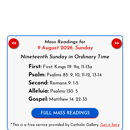
Follow us on Facebook
Follow us on Instagram
Follow us on X
Subscribe to our YouTube Channel
Follow us on WhatsApp
Mass Readings for
<<
>>
9 August 2026,
Sunday
Nineteenth Sunday in Ordinary Time
First:
First Kings 19: 9a, 11-13a
Psalm:
Psalms 85: 9, 10, 11-12, 13-14
Second:
Romans 9: 1-5
Alleluia:
Psalms 130: 5
Gospel:
Matthew 14: 22-33
FULL MASS READINGS
*This is a free service provided by Catholic Gallery.
Get it here