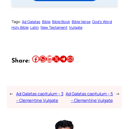
Tags:
Ad Galatas
Bible
Bible Book
Bible Verse
God’s Word
Holy Bible
Latin
New Testament
Vulgate
Share this article on Facebook
Share this article on WhatsApp
Share this article on LinkedIn
Share this article on X
Share this article on Telegram
Email this Article
Share:
←
Ad Galatas capitulum – 3
Ad Galatas capitulum – 5
→
– Clementine Vulgate
– Clementine Vulgate