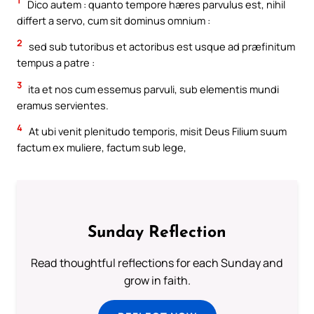
1
Dico autem : quanto tempore hæres parvulus est, nihil
differt a servo, cum sit dominus omnium :
2
sed sub tutoribus et actoribus est usque ad præfinitum
tempus a patre :
3
ita et nos cum essemus parvuli, sub elementis mundi
eramus servientes.
4
At ubi venit plenitudo temporis, misit Deus Filium suum
factum ex muliere, factum sub lege,
Sunday Reflection
Read thoughtful reflections for each Sunday and
grow in faith.