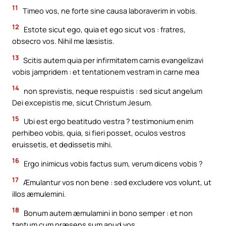
11
Timeo vos, ne forte sine causa laboraverim in vobis.
12
Estote sicut ego, quia et ego sicut vos : fratres,
obsecro vos. Nihil me læsistis.
13
Scitis autem quia per infirmitatem carnis evangelizavi
vobis jampridem : et tentationem vestram in carne mea
14
non sprevistis, neque respuistis : sed sicut angelum
Dei excepistis me, sicut Christum Jesum.
15
Ubi est ergo beatitudo vestra ? testimonium enim
perhibeo vobis, quia, si fieri posset, oculos vestros
eruissetis, et dedissetis mihi.
16
Ergo inimicus vobis factus sum, verum dicens vobis ?
17
Æmulantur vos non bene : sed excludere vos volunt, ut
illos æmulemini.
18
Bonum autem æmulamini in bono semper : et non
tantum cum præsens sum apud vos.