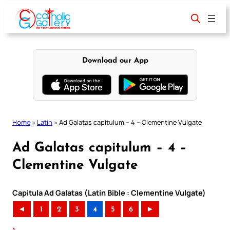
Skip
to
content
Download our App
Home
»
Latin
»
Ad Galatas capitulum – 4 – Clementine Vulgate
Ad Galatas capitulum – 4 –
Clementine Vulgate
Capitula Ad Galatas (Latin Bible : Clementine Vulgate)
◄
1
2
3
4
5
6
►