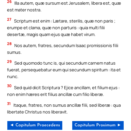
26
Illa autem, quæ sursum est Jerusalem, libera est, quæ
est mater nostra.
27
Scriptum est enim : Lætare, sterilis, quæ non paris ;
erumpe et clama, quæ non parturis : quia multi filii
desertæ, magis quam ejus quæ habet virum.
28
Nos autem, fratres, secundum Isaac promissionis filii
sumus.
29
Sed quomodo tunc is, qui secundum carnem natus
fuerat, persequebatur eum qui secundum spiritum : ita et
nunc.
30
Sed quid dicit Scriptura ? Ejice ancillam, et filium ejus :
non enim hæres erit filius ancillæ cum filio liberæ.
31
Itaque, fratres, non sumus ancillæ filii, sed liberæ : qua
libertate Christus nos liberavit.
◄ Capitulum Praecedens
Capitulum Proximum ►